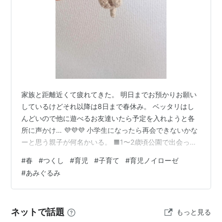
家族と距離近くて疲れてきた。 明日までお預かりお願い
しているけどそれ以降は8日まで春休み。 ベッタリはし
んどいので他に遊べるお友達いたら予定を入れようと各
所に声かけ… 💜💜💜 小学生になったら再会できないかな
ーと思う親子が何名かいる。 ■1〜2歳頃公園で出会った
母子さんたち■ 世はコロナ禍。 私は育児にうんざりして
#
春
#
つくし
#
育児
#
子育て
#
育児ノイローゼ
いた。 当時支援センターも閉まっていたり予約制で溢れ
#
あみぐるみ
て全然利用できなかったりと子供と過ごせる場所が少な
かった。 公園に行くも皆ピリピリして距離を取ってい
る。 そんな中でも同じ様な価値観（子供同士でくっつい
ネットで話題
もっと見る
ても構わないよ）の人もいて、毎日公園に通っていると