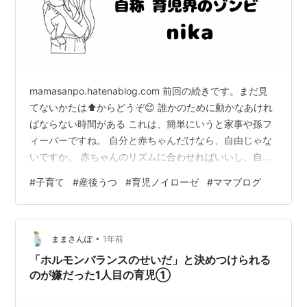
mamasanpo.hatenablog.com 前回の続きです。まだ見
てないかたは⬆️からどうぞ😊 誰かのために動かなあけれ
ばならない時間がある これは、簡単にいうと家事や孫フ
ィーバーですね。 自分と赤ちゃんだけなら、自由じゃな
いですか。 赤ちゃんのリズムに合わせればいいし、自分
のご飯だって適当でいい、 時間だって気にしなくてもい
#
子育て
#
産後うつ
#
育児ノイローゼ
#
ママブログ
い。 洗濯だっていつ干しても、干したまままた使っても
別にいい。 朝、赤ちゃんが寝てるならそのまま一緒に寝
ていられる。 仕事をしてくれている夫がいるとそうもい
•
かない。 帰ってくるまでにご飯作らないとだし、作業着
ままさんぽ
1年前
や制服を洗わないとだし。お皿も洗わないとだ。 そうな
「ホルモンバランスのせいだ」と決めつけられる
ると子…
のが嫌だった1人目の育児①