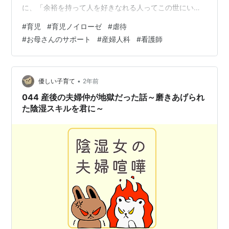
に、「余裕を持って人を好きなれる人ってこの世にいる
のかな」という歌詞があります。 まさに「余裕を持って
#
育児
#
育児ノイローゼ
#
虐待
育児できる人ってこの世にいるのかな」ってずっと思っ
#
お母さんのサポート
#
産婦人科
#
看護師
てました。 時々、悲しいニュースを観ます。そんな時、
毎回思い出すんです。 実は私、産婦人科の病棟でも少し
働いていました。 助産師ではないのでお産の介助はでき
ませんが、助産師さんの介助ならできます。 陣痛に耐
•
優しい子育て
2年前
え、いざお産が始まる…
044 産後の夫婦仲が地獄だった話～磨きあげられ
た陰湿スキルを君に～