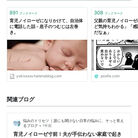
3歳児グループの仲に入れて貰…
891
308
ブックマーク
ブックマーク
育児ノイローゼになりかけて、自治体
父親の育児ノイローゼ
に電話した話 - 息子のつむじは左巻
ど気持ちわかる」「感
き。
だなぁ」
yukixxxxx.hatenablog.com
posfie.com
関連ブログ
悩みのトリセツ ｜誰にも聞けない日常の悩みに、そっと答え
•
るブログ
1年前
育児ノイローゼ寸前！夫が手伝わない家庭で起き