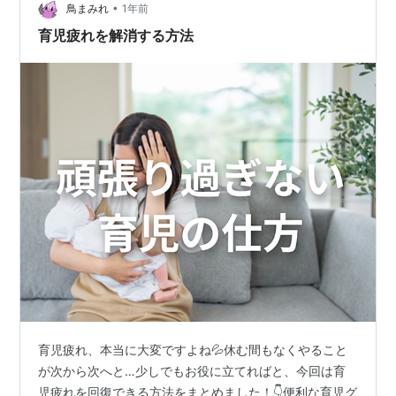
•
と思います。 先日起こった生後4ヶ月のお子さんの命が
鳥まみれ
1年前
失われた事件ーー SNSでは男女間で意見が対…
育児疲れを解消する方法
育児疲れ、本当に大変ですよね💦休む間もなくやること
が次から次へと…少しでもお役に立てればと、今回は育
児疲れを回復できる方法をまとめました！👇️便利な育児グ