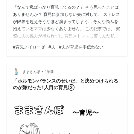
「なんで私ばっかり育児してるの？」 そう思ったことは
ありませんか？ 育児に参加しない夫に対して、 ストレス
が限界を超えそうなほど溜まってしまう… そんな悩みを
抱えているママは少なくありません。 この記事では、 実
際に夫の協力が得られずに 育児ストレスに苦しんだ私の
体験を元に、 どうやって乗り越えたのか、 そして夫婦で
#
育児ノイローゼ
#
夫
#
夫が育児を手伝わない
理解し合えるようになった プロセスをお伝えします。 同
じように悩んでいるあなたが、 少しでも心を軽くできる
ヒントになれば幸いです。 夫の無関心と育児ストレスの
•
関係とは？ 眠れない夜、助けを求めても無反応だった夫
ままさんぽ
1年前
長女が生まれたばかりの頃、 私は夜中の授乳とおむつ替
「ホルモンバランスのせいだ」と決めつけられる
えで ほとんど寝ら…
のが嫌だった1人目の育児②