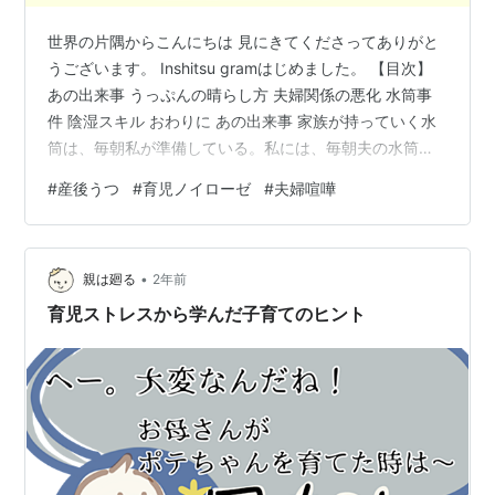
世界の片隅からこんにちは 見にきてくださってありがと
うございます。 Inshitsu gramはじめました。 【目次】
あの出来事 うっぷんの晴らし方 夫婦関係の悪化 水筒事
件 陰湿スキル おわりに あの出来事 家族が持っていく水
筒は、毎朝私が準備している。私には、毎朝夫の水筒を
見る度、思い出す出来事がある。それを語るには、いに
#
産後うつ
#
育児ノイローゼ
#
夫婦喧嘩
しえの記憶を呼び覚ます必要がある・・・ うっぷんの晴
らし方 転職3回の私が、2個目の会社で働いていた時の
事。当時35歳ぐらいだった女の先輩が、オススメ小説の
•
内容を語ってくれたことがあった。 その内容は「結婚生
親は廻る
2年前
活で溜まっていく、夫に対する日頃の鬱憤を、妻が様々
育児ストレスから学んだ子育てのヒント
な方法で晴ら…