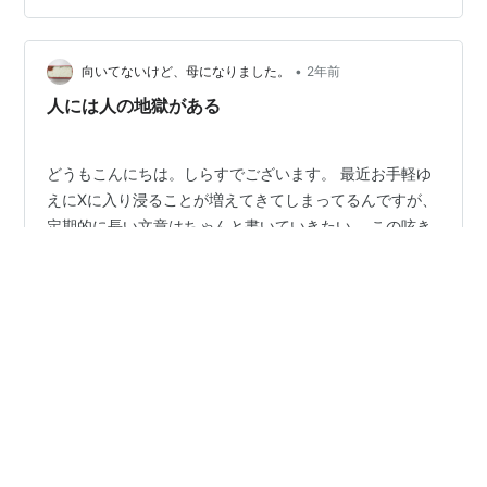
達。私からみて曽祖父母に良くしてもらっていたので
す。 父はといいますと、母より５歳ほど年上で、実の親
•
に育てられてはおりますが 百姓の家なので、親は山や、
向いてないけど、母になりました。
2年前
田畑へ行き その間、ろくな寝かしつけなんか出来ませ
人には人の地獄がある
ん。 泣くなら泣かせて、疲れさせて寝…