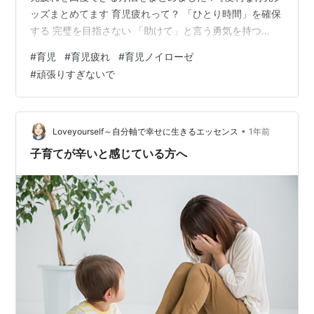
ッズまとめてます 育児疲れって？ 「ひとり時間」を確保
する 完璧を目指さない 「助けて」と言う勇気を持つ
「寝る時間」を最優先にする 「好きなこと」 をする 他
#
育児
#
育児疲れ
#
育児ノイローゼ
のママと話す 【まとめ】少しずつ休みながら、自分を大
#
頑張りすぎないで
事に！ 育児疲れって？ 育児疲れとは、子育てによる肉体
的・精神的な疲労がたまった状態のことです。赤ちゃん
や子供の世話は24時間休みがなく、睡眠不足・ストレ
ス・体力消耗 などが重なることで、心身ともに疲れ果て
•
Loveyourself～自分軸で幸せに生きるエッセンス
1年前
てしまいます。特に初めての育…
子育てが辛いと感じている方へ