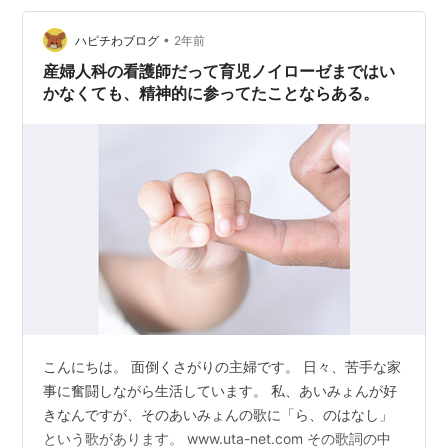
には必ず、悲壮感がやってきていました。 私はダメな母
親だ みんなできるのに、私にはでき…
•
ハピチわブログ
2年前
産婦人科の看護師だって育児ノイローゼまではい
かなくても、精神的に参ってたことならある。
こんにちは。 面倒くさがりの主婦です。 日々、苦手な家
事に奮闘しながら生活しています。 私、あいみょんが好
きなんですが、そのあいみょんの歌に「ら、のはなし」
という歌があります。 www.uta-net.com その歌詞の中