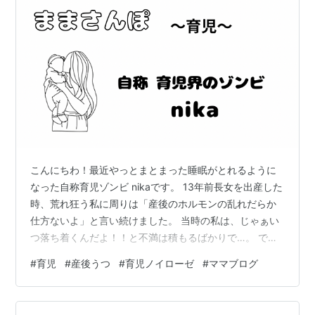
こんにちわ！最近やっとまとまった睡眠がとれるように
なった自称育児ゾンビ nikaです。 13年前長女を出産した
時、荒れ狂う私に周りは「産後のホルモンの乱れだらか
仕方ないよ」と言い続けました。 当時の私は、じゃぁい
つ落ち着くんだよ！！と不満は積もるばかりで…。 でも
最近になって、あれはストレスのせいだったのではと
#
育児
#
産後うつ
#
育児ノイローゼ
#
ママブログ
「男性の産後うつ」という言葉が出てきて思うようにな
りました。 team-kaji-ikuji.metro.tokyo.lg.jp 今回は、賛
否両論あるかと思いますが、少し本音を綴っていきたい