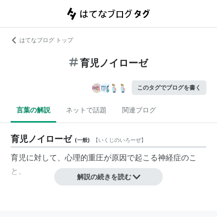
はてなブログ トップ
育児ノイローゼ
このタグでブログを書く
言葉の解説
ネットで話題
関連ブログ
育児ノイローゼ
(
一般
)
【
いくじのいろーぜ
】
育児に対して、心理的重圧が原因で起こる神経症のこ
と。
解説の続きを読む