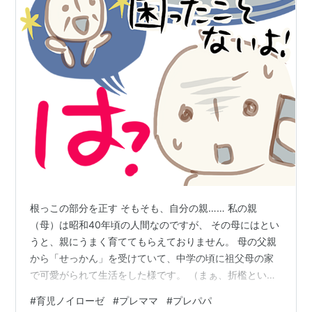
根っこの部分を正す そもそも、自分の親…… 私の親
（母）は昭和40年頃の人間なのですが、 その母にはとい
うと、親にうまく育ててもらえておりません。 母の父親
から「せっかん」を受けていて、中学の頃に祖父母の家
で可愛がられて生活をした様です。 （まぁ、折檻という
のは多角的な見方をすると、体罰だけではないので 母親
#
育児ノイローゼ
#
プレママ
#
プレパパ
からも受けてたかも知れませんね） なので、母の母の母