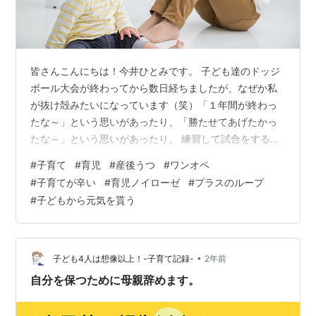
皆さんこんにちは！今井ひとみです。 子ども達のドッジ
ボール大会が終わってから数日経ちましたが、なぜか私
が抜け殻みたいになっています（笑）「１年間が終わっ
たな～」という思いがあったり、「勝たせてあげたかっ
たな～」という思いがあったり。 練習して試合をするの
は子ども達ですが、私も応援したりサポートしているう
#
子育て
#
育児
#
産後うつ
#
ワンオペ
ちに、どんどん気持ちが入っていってしまい・・・今こ
#
子育てが辛い
#
育児ノイローゼ
#
プラスのループ
ういう状態です。 けれど、子ども達はもう切り替えてケ
#
子どもから元気を貰う
ロッとしながら自宅で自主練を始めたりもしているの
で、私も気合いを入れて頑張らないといけないなと思い
ます！！ それでは、今日のテーマはこちらです。 「子育
てが辛いと感じている方へ」 子育ては本当に…
•
子ども4人は想像以上！-子育て記録-
2年前
自分を保つために母親辞めます。