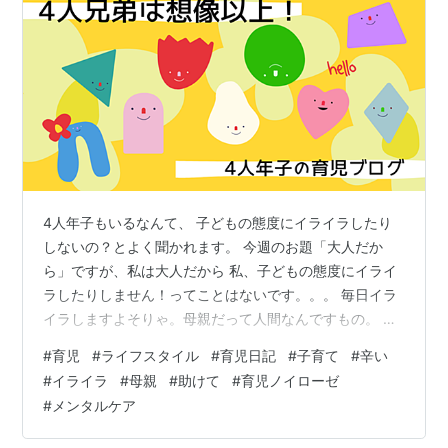
4人年子もいるなんて、 子どもの態度にイライラしたり
しないの？とよく聞かれます。 今週のお題「大人だか
ら」ですが、私は大人だから 私、子どもの態度にイライ
ラしたりしません！ってことはないです。。。 毎日イラ
イラしますよそりゃ。母親だって人間なんですもの。 外
でそんなそぶりを見せないように気を付けてはいます
#
育児
#
ライフスタイル
#
育児日記
#
子育て
#
辛い
が、 内面は煮えたくっています。 イライラで子どもに手
#
イライラ
#
母親
#
助けて
#
育児ノイローゼ
を出してしまいそうになったことだってあります。 ワン
#
メンタルケア
オペ育児中に一人になりたくて、トイレに逃げ込んだこ
とだってあります。 そして子どもに対するイライラの後