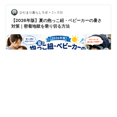
•
ひだまり暮らしラボ
2ヶ月前
【2026年版】夏の抱っこ紐・ベビーカーの暑さ
対策｜密着地獄を乗り切る方法
#
抱っこ紐
#
ベビーカー
#
夏
#
暑さ対策