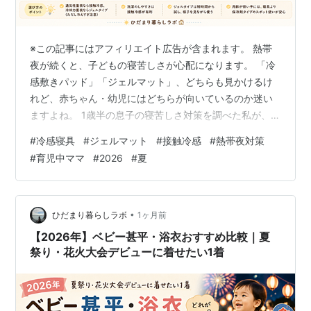
※この記事にはアフィリエイト広告が含まれます。 熱帯
夜が続くと、子どもの寝苦しさが心配になります。 「冷
感敷きパッド」「ジェルマット」、どちらも見かけるけ
れど、赤ちゃん・幼児にはどちらが向いているのか迷い
ますよね。 1歳半の息子の寝苦しさ対策を調べた私が、2
タイプを比較しました。 【3秒で結論】タイプ別おすす
#
冷感寝具
#
ジェルマット
#
接触冷感
#
熱帯夜対策
め ✅ 毎晩の普段使い → 接触冷感敷きパッド（通気性が
#
育児中ママ
#
2026
#
夏
よく、寝返りの多い子にも安心） ✅ 猛暑日・寝つきが特
に悪い夜だけ → ジェルタイプ（冷却力は高いが使い方に
注意） ✅ 月齢が低い・スポット使い → 保冷剤タイプの
子ども向け冷感グッズ（部分的に、短時間で） 冷感寝具
•
ひだまり暮らしラボ
1ヶ月前
の仕組みを知る 接…
【2026年】ベビー甚平・浴衣おすすめ比較｜夏
祭り・花火大会デビューに着せたい1着