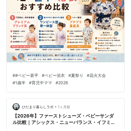
#
#ベビー甚平
#
ベビー浴衣
#
夏祭り
#
花火大会
#
1歳半
#
育児中ママ
#
2026
•
ひだまり暮らしラボ
1ヶ月前
【2026年】ファーストシューズ・ベビーサンダ
ル比較｜アシックス・ニューバランス・イフミー
どれがいい？