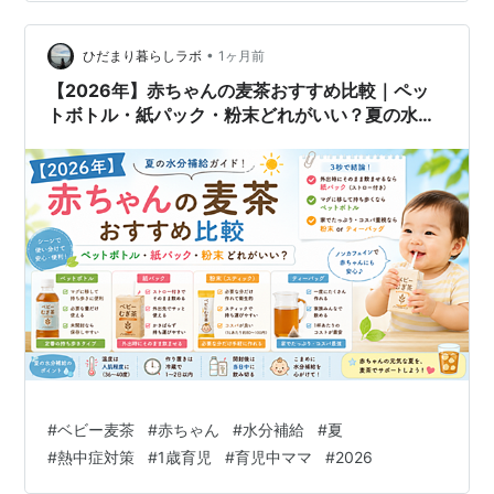
•
ひだまり暮らしラボ
1ヶ月前
【2026年】赤ちゃんの麦茶おすすめ比較｜ペッ
トボトル・紙パック・粉末どれがいい？夏の水分
補給ガイド
#
ベビー麦茶
#
赤ちゃん
#
水分補給
#
夏
#
熱中症対策
#
1歳育児
#
育児中ママ
#
2026