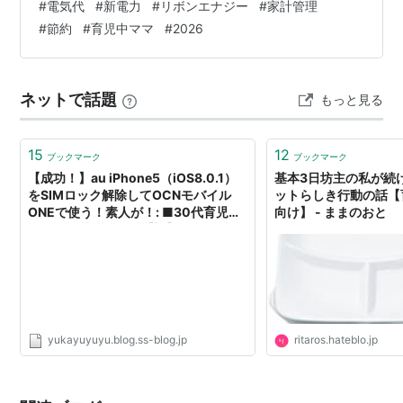
#
電気代
#
新電力
#
リボンエナジー
#
家計管理
#
節約
#
育児中ママ
#
2026
ネットで話題
もっと見る
15
12
ブックマーク
ブックマーク
【成功！】au iPhone5（iOS8.0.1）
基本3日坊主の私が続
をSIMロック解除してOCNモバイル
ットらしき行動の話【
ONEで使う！素人が！: ■30代育児中
向け】 - ままのおと
ママの雑感ブログ。【旧】
yukayuyuyu.blog.ss-blog.jp
ritaros.hateblo.jp