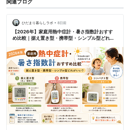
関連ブログ
•
ひだまり暮らしラボ
8日前
【2026年】家庭用熱中症計・暑さ指数計おすす
め比較｜据え置き型・携帯型・シンプル型どれが
いい？