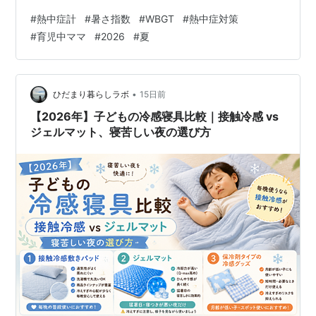
#
熱中症計
#
暑さ指数
#
WBGT
#
熱中症対策
#
育児中ママ
#
2026
#
夏
•
ひだまり暮らしラボ
15日前
【2026年】子どもの冷感寝具比較｜接触冷感 vs
ジェルマット、寝苦しい夜の選び方