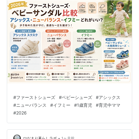
#
ファーストシューズ
#
ベビーシューズ
#
アシックス
#
ニューバランス
#
イフミー
#
1歳育児
#
育児中ママ
#
2026
•
ひだまり暮らしラボ
1ヶ月前