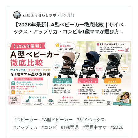
•
ひだまり暮らしラボ
2ヶ月前
【2026年最新】A型ベビーカー徹底比較｜サイベ
ックス・アップリカ・コンビを1歳ママが選び方解
説
#
ベビーカー
#
A型ベビーカー
#
サイベックス
#
アップリカ
#
コンビ
#
1歳育児
#
育児中ママ
#
2026