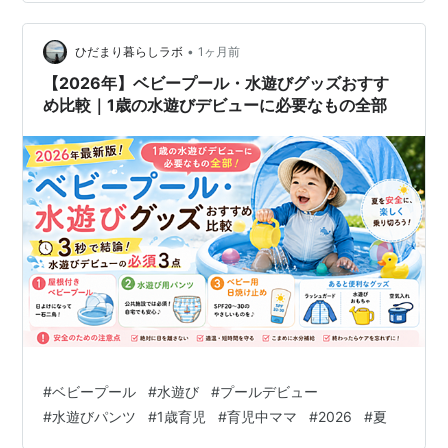
•
ひだまり暮らしラボ
1ヶ月前
【2026年】ベビープール・水遊びグッズおすす
め比較｜1歳の水遊びデビューに必要なもの全部
#
ベビープール
#
水遊び
#
プールデビュー
#
水遊びパンツ
#
1歳育児
#
育児中ママ
#
2026
#
夏