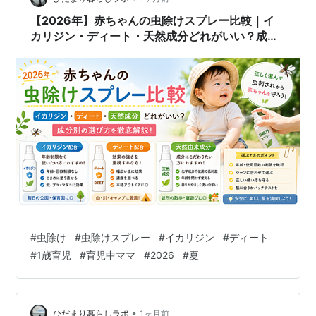
【2026年】赤ちゃんの虫除けスプレー比較｜イ
カリジン・ディート・天然成分どれがいい？成分
別の選び方
#
虫除け
#
虫除けスプレー
#
イカリジン
#
ディート
#
1歳育児
#
育児中ママ
#
2026
#
夏
•
ひだまり暮らしラボ
1ヶ月前