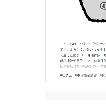
こんにちは。ひよっこ社労士と
です。よろしくお願いします！ www
間違えた箇所 １．健康保険・
所在地郵便番号」 ２．健康保
給与支給月及び報酬月額」 事
カードの健康保険証利用登録を
#
社労士
#
事務指定講習
#
育
メモ 事例１７の復習 『玉田
の終了日は…