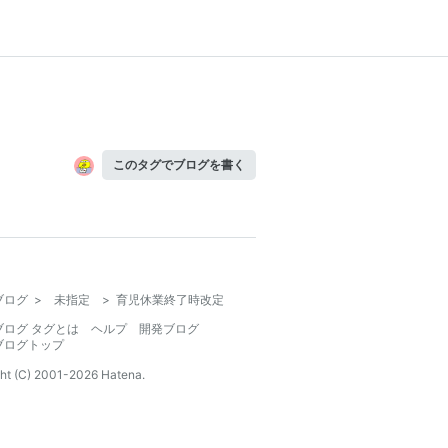
このタグでブログを書く
ブログ
>
未指定
>
育児休業終了時改定
ブログ タグとは
ヘルプ
開発ブログ
ブログトップ
ht (C) 2001-
2026
Hatena.