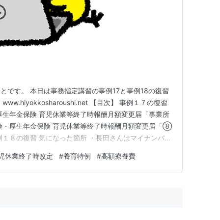
とです。 本日は事務指定講習の事例17と事例18の復習
.hiyokkosharoushi.net 【目次】 事例１７の復習
厚生年金保険 育児休業等終了時報酬月額変更届「事業所
険・厚生年金保険 育児休業等終了時報酬月額変更届「⑧
例１８の復習 気になった箇所 ・長田さんはマイナンバー
行っていないものとします おわりに おまけ：提出期限
児休業終了時改定
#
養育特例
#
高額療養費
宏美さんは、子どもの１歳を機に復職しました。育児休業