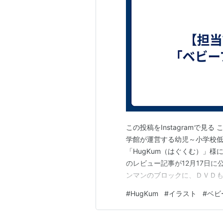
この投稿をInstagramで見る 
学館が運営する幼児～小学校
「HugKum（はぐくむ）」
のレビュー記事が12月17日に
ンマンのブロックに、ＤＶＤも
く】 | 小学館HugKum hug
#
HugKum
#
イラスト
#
ベビ
していて、とても満足できる
ね…