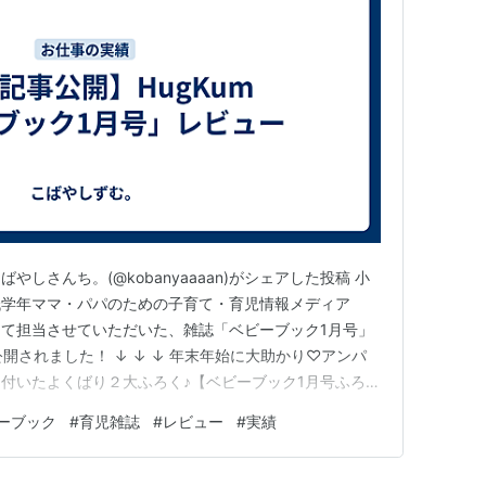
こばやしさんち。(@kobanyaaaan)がシェアした投稿 小
低学年ママ・パパのための子育て・育児情報メディア
様にて担当させていただいた、雑誌「ベビーブック1月号」
公開されました！ ↓ ↓ ↓ 年末年始に大助かり♡アンパ
付いたよくばり２大ふろく♪【ベビーブック1月号ふろ
kum.sho.jp 豪華な2大ふろくはもちろん、本誌の内容も充実
ーブック
#
育児雑誌
#
レビュー
#
実績
内容でした！ぜひ記事も読んで参考にしてみてください