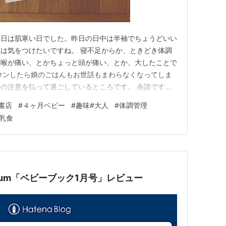
今日は肌寒い日でした。昨日の日中は半袖でちょうどいい
は気をつけたいですね。 寝不足からか、ときどき体調
と喉が痛い、とかちょっと頭が痛い、とか、大したことで
ウンしたら娘のごはんもお世話もまわらなくなってしま
の注意を払って過ごしているところです。 余談です
邪をひいていません。（夫も）。最後に風邪で熱が出たの
書店
#
４ヶ月ベビー
#
趣味#大人
#
体調管理
とにありがたい！ 今日も今日とて、娘とベビーカーでお
乳食
日。今日はもうちょっと厚手…
Kum「ベビーブック1月号」レビュー