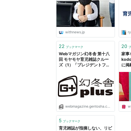
withnews.jp
r
22
20
ブックマーク
Webマガジン幻冬舎 第十八
家事
回 モヤモヤ育児雑誌クルー
kod
ズ（1）「プレジデントファ
に掲
ミリー」
に、
webmagazine.gentosha.co.jp
w
5
ブックマーク
育児雑誌が指摘しない、リビ