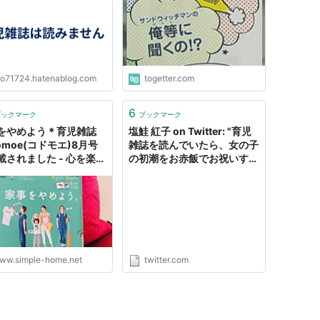
イ』という男性→サンドの回
答がスッキリで気持ち良かっ
た
yo71724.hatenablog.com
togetter.com
6
ブックマーク
ブックマーク
をやめよう＊育児雑誌
塩鮭 紅子 on Twitter: "育児
omoe(コドモエ)8月号
雑誌を読んでいたら、女の子
載されました - 心を楽
の初潮をお赤飯でお祝いする
シンプルライフ
ように、男の子の精通も白い
デコレーションケーキでお祝
いしよう！ってあっ
た・・・・全力で嫌がられる
と思うんだが・・・。日頃か
ら性に関してオープンな家じ
ゃない限り。"
ww.simple-home.net
twitter.com