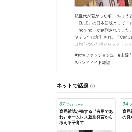
私世代が若かった頃。 ちょう
「ELLE」の日本語版として「
「non-no」が創刊されまし
９７５年に創刊され、「Can
は物心ついた頃からファッシ
代です。 私は高校時代は「Mc
#
女性ファッション誌
#
主婦
「別冊マーガレット」と「りぼ
#
ハンドメイド雑誌
Ｊ」そして「CanCam」を毎
ネットで話題
87
34
ブックマーク
育児雑誌が発する〝有用であ
育児
れ〟ホームレス差別発言から
の良
考える子育て