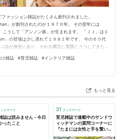
どファッション雑誌がたくさん創刊されました。
anan」が創刊されたのが１９７０年。 その翌年には
た。 こうして「アンノン族」が生まれます。 「ＪＪ」は１
Cam」の登場は少し遅れて１９８１年です。 今の６０代
ョン誌が身近にあり、それを購読し実践にうつしてきた世
 Sister」（１９７３年に月刊化）を読んでいました。
向け雑誌
#
育児雑誌
#
インテリア雑誌
ん」も毎月買っていた。 短大に入ってからは、「Ｊ
月買…
もっと見る
31
ブックマーク
ブックマーク
雑誌は読みません - 今日
育児雑誌で連載中のサンドウ
かったこと
ィッチマンの質問コーナーに
『たまには女性と手を繋いだ
りしたいのに妻の監視がキツ