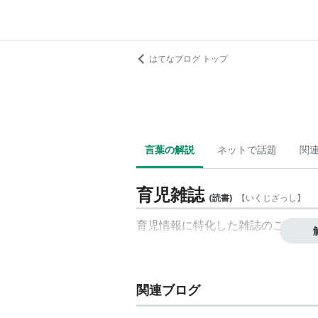
はてなブログ トップ
言葉の解説
ネットで話題
関
育児雑誌
(
読書
)
【
いくじざっし
】
育児情報に特化した雑誌のこと。
関連ブログ