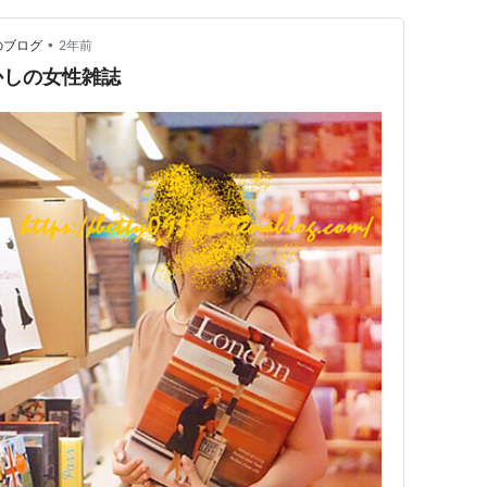
•
のブログ
2年前
かしの女性雑誌