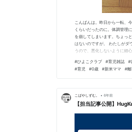
こんばんは。昨日から一転、
くらいだったのに。体調管理に
を崩してしまいます。ちょっ
はないのですが。 わたしがダ
うので、悪化しないように細心
が、結婚してからほとんど風
#
ひよこクラブ
#
育児雑誌
#
は５年以上前w 健康ってほん
#
育児
#
0歳
#
新米ママ
#
離
出かけをしました。 これは別
•
こばやしずむ。
6年前
【担当記事公開】Hug