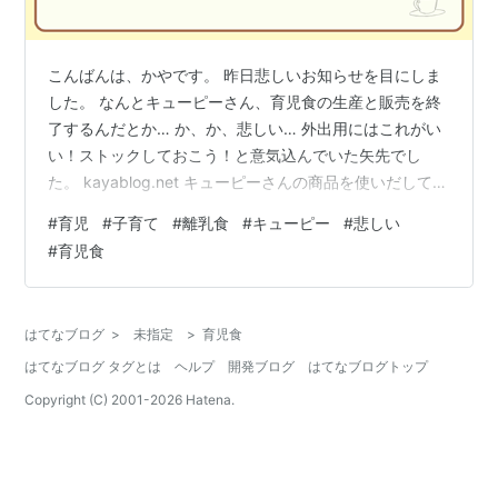
こんばんは、かやです。 昨日悲しいお知らせを目にしま
した。 なんとキューピーさん、育児食の生産と販売を終
了するんだとか… か、か、悲しい… 外出用にはこれがい
い！ストックしておこう！と意気込んでいた矢先でし
た。 kayablog.net キューピーさんの商品を使いだして間
もない自分がこんなに悲しんでいるのも、なんだか申し
#
育児
#
子育て
#
離乳食
#
キューピー
#
悲しい
訳ない気持ちがありながら、もし２人目を授かることが
#
育児食
できたらまた使いたいとも思っていたのでやっぱり悲し
い← なんだか少子化の影響を感じさせられてしまいます
ね😢 とはいえ、生産終了は２０２６年８月末。 お客様や
はてなブログ
>
未指定
>
育児食
関係先への負担を最小限にとどめるための早めの発表だ
はてなブログ タグとは
ヘルプ
開発ブログ
はてなブログトップ
そうなので、それまでい…
Copyright (C) 2001-
2026
Hatena.