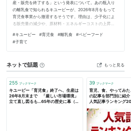
産・販売を終了する」という発表について。あの瓶入り
の離乳食で知られるキユーピーが、2026年8月をもって
育児食事業から撤退するそうです。理由は、少子化によ
る販売量の減少や、原材料・エネルギーコストの上昇な
ど。SNSでも「どこで買えばいいの？」「うちもお世話
#
キユーピー
#
育児食
#
離乳食
#
ベビーフード
になったのに…」と驚きと戸惑いの声が上がっていま
#
子育て
す。 こんにちは、ともっちです。 うちはもう離乳食の時
期は過ぎたけど・・・ニュースを見たとき、少しだけ胸
がキュッとしました。 うちの子が離乳食を始めたばかり
ネットで話題
もっと見る
のころ、どれを選べばいいかスーパーでしばらく悩ん
で、結局キユーピーの棚の前に戻ってきたのを思…
255
39
ブックマーク
ブックマーク
キユーピー「育児食」終了へ、生産は
育児、食、やってみた
26年8月末まで 「厳しい市場環境」
の記事を部門別に紹介
立て直し図るも...65年の歴史に幕（J-
人気記事ランキング201
CASTニュース） - Yahoo!ニュース