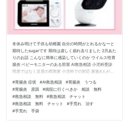
冬休み明けて子供も幼稚園 自分の時間がとれるかなーと
期待したsugarです 期待は虚しく崩れ去りました 2月あた
りのお話 こんなに簡単に感染していくのか ウイルス性胃
腸炎 ベビーモニターのある部屋 AI救急相談 小児科受診
同居ではなく近居の両実家 小児科での対応 家族4人が感
染 インフルエンザにも 手荒れ中の愛用品はこちら ウイ
#
胃腸炎 症状
#
AI救急相談
#
胃腸炎 うつる
ルス性胃腸炎 まさにバイオハザード ※本来は生物学的危
#
胃腸炎 原因
#
病院に行くべきか 相談 無料
害の意味らしいが ママが嘔吐してから1週間程して長女が
#
救急相談 無料
#
救急相談 チャット
嘔吐 その時点で嫌な予感 幼稚園は1週間以上休んでしま
#
救急相談 無料 チャット
#
手荒れ 治す
った 2日ほどして長男嘔吐 一歳3ヶ月ですからね 吐くの
#
手荒れ 手袋
も突然、悲惨な状態 とにかくオムツだけ履かせてお…