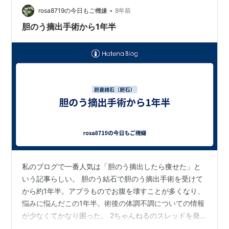
•
腹痛下痢でもトイレで倒れたりするほどでなければ、ま
rosa8719の今日もご機嫌
8年前
だ全然マシである。それでも、全て出し切るまで30分位
胆のう摘出手術から1年半
はかかるので、何とかならないものだろ…
私のブログで一番人気は「胆のう摘出したら痩せた」と
いう記事らしい。 胆のう結石で胆のう摘出手術を受けて
から約1年半。アブラものでお腹を壊すことが多くなり、
悩みに悩んだこの1年半。術後の体調不調についての情報
が少なくてかなり困った。 2ちゃんねるのスレッドを発
見して過去板を読み漁ったら、「3ヵ月くらいでなんとも