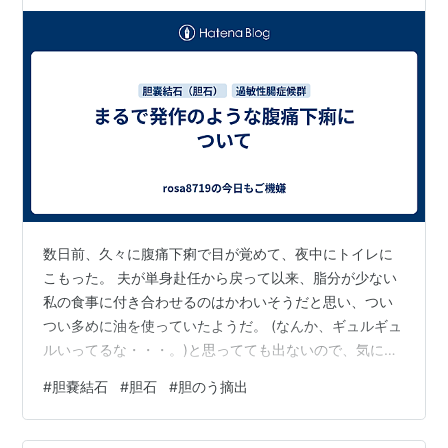
数日前、久々に腹痛下痢で目が覚めて、夜中にトイレに
こもった。 夫が単身赴任から戻って以来、脂分が少ない
私の食事に付き合わせるのはかわいそうだと思い、つい
つい多めに油を使っていたようだ。 (なんか、ギュルギュ
ルいってるな・・・。)と思ってても出ないので、気にせ
ず寝ていたら案の定。最初は普通便でもだんだん下痢状
#
胆嚢結石
#
胆石
#
胆のう摘出
になっていき、最終的にお腹が空になるまで腹痛は続い
た。 ここの所はそれでもマシな方だ。(あーっ、キタキ
タ。例の発作だー。)と思うような奴ではないのだから。