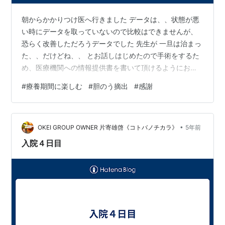
朝からかかりつけ医へ行きました データは、、状態が悪
い時にデータを取っていないので比較はできませんが、
恐らく改善しただろうデータでした 先生が 一旦は治まっ
た、、だけどね、、 とお話しはじめたので手術をするた
め、医療機関への情報提供書を書いて頂けるようにお願
いしました 胆石があるので疝痛発作をまた起こすだろう
#
療養期間に楽しむ
#
胆のう摘出
#
感謝
し 胆石があると炎症、感染を起こし敗血症を起こし重篤
な状態となることもあるんですね。。 特に、私みたいに
自分の身体に無頓着な人間は危うい。。（笑） このタイ
•
ミングは良かったと思います そして午後から紹介して頂
OKEI GROUP OWNER 片寄雄啓《コトバノチカラ》
5年前
いた病院へ行ってきました 〇〇病院。。 院長先生あての
入院４日目
情報提供書ですが院長先生の…