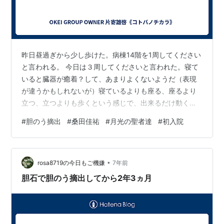
昨日昼過ぎから少し歩けた。病棟14階を1周してください
と言われる。 今日は３周してくださいと言われた。寝て
いると臓器が癒着？して、あまりよくないようだ（表現
が違うかもしれないが）寝ているよりも座る、座るより
立つ、立つよりも歩くという感じで、出来るだけ動くこ
とが求められる。 その感覚は身に染みてわかる。身体が
#
胆のう摘出
#
桑田佳祐
#
月光の聖者達
#
初入院
どんどん硬直していく。 お腹にいくつか穴をあけて、お
腹の中に空気を入れて、手術をしたため、お腹の中がパ
ンパン。その圧迫感も苦しさの一つだ。 ただ、硬直もお
•
腹の違和感も体を動かすことで解消されることが多いよ
rosa8719の今日もご機嫌
7年前
うだ。そのため即運動というか、まず立つことを求めら
胆石で胆のう摘出してから2年3ヵ月
れる。 てなことで、こうなったらすぐ退…