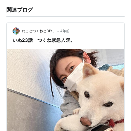
関連ブログ
•
ねことつくねとDIY。
4年前
いぬ23話 つくね緊急入院。