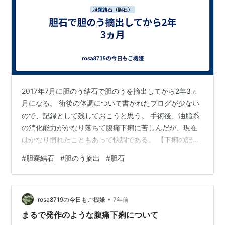
2017年7月に胆のう結石で胆のうを摘出してから2年3ヵ
月になる。 術後の体調について書かれたブログが少ない
ので、記録として残しておこうと思う。 手術後、油脂系
の消化能力がかなり落ちて腹痛下痢に苦しんだが、現在
はかなり慣れたこともあって快調である。 【下痢の記
録】というのを手帳に書いている私。我ながらマメだな
#
胆嚢結石
#
胆のう摘出
#
胆石
ぁ。何を食べてどんな状況になったのかを忘れないため
の備忘録だ。 6月は帯広旅行へ行ったこともあって不調
だった。その後は「大したことない」「下痢気味だった
•
が腹痛はほとんどなし」「トイレには3回行ったが大した
rosa8719の今日もご機嫌
7年前
ことない」「朝昼夜と食べるたびにトイレに行ったが、
まるで発作のような腹痛下痢について
大したことない」と、やたらと「大した…