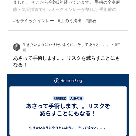
ました。 そこから今約3年経っています。 手術の全身麻
酔・気管挿管でセラミックインレーが割れた 手術前の検
査で歯のチェックもありました よく折れるのは前歯 私の
#
セラミックインレー
#
胆のう摘出
#
胆石
場合は奥歯のセラミックインレーと自分の歯も… 割れた
セラミックインレーを入れ替えました：費用 もしお金に
余裕があるなら銀歯よりセラミックインレーがおすすめ
•
生きたいようにやりたいように、そして淡々と。。。
5年
Twitterフォローしてくれたら喜びます ★----------------
前
-----------------…
あさって手術します。。リスクを減らすことにも
なる！