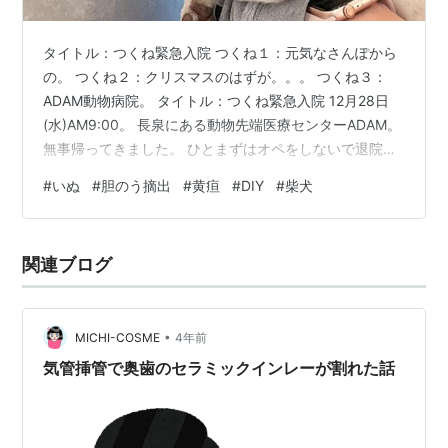
タイトル：つくね緊急入院 つくね１：元気なさんぽから
の。 つくね２：クリスマスのはずが。。。 つくね３：
ADAM動物病院。 タイトル：つくね緊急入院 12月28日
(水)AM9:00。 長泉にある動物先端医療センターADAM。
無事帰ってきました。 ひとまずはオペをしないで退院で
きました。 二週間、内科薬での治療を続けて様子見とい
#
いぬ
#
胆のう摘出
#
黄疸
#
DIY
#
柴犬
うことです。 おかえり、つくね。 つくね１：元気なさん
ぽからの。 HACHIからのライン。 つくねの元気がない。
しかも嫌な感じで吐いてる。 とのこと。 翌日HACHIがミ
関連ブログ
ルさんに連れて行ってくれました。 その時はなんか誤飲
したかもね、くらいでした。 この時までは。 過…
•
MICHI-COSME
4年前
気管挿管で奥歯のセラミックインレーが割れた話