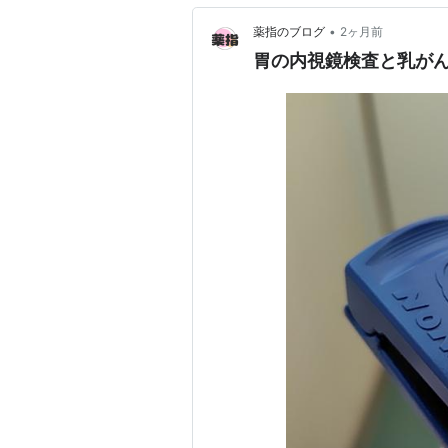
•
薬指のブログ
2ヶ月前
胃の内視鏡検査と乳が