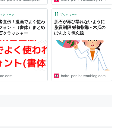
11
ックマーク
ブックマーク
者直伝！漫画でよく使わ
胆石が再び暴れないように
フォント（書体）まとめ
脂質制限 栄養指導 - 木瓜の
石クラッシャー
ぽんより備忘録
ote.com
boke-pon.hatenablog.com