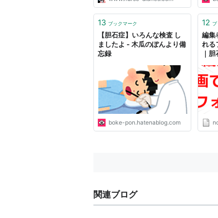
13
12
ブックマーク
ブ
【胆石症】いろんな検査 し
編集
ましたよ - 木瓜のぽんより備
れる
忘録
｜胆
boke-pon.hatenablog.com
n
関連ブログ