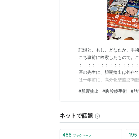
記録と、もし、どなたか、手
こち事前に検索したもので。
：：：：：：：：：：：：：：
医の先生に、胆嚢摘出は外科
は一年前に、高分化型脂肪肉
そのとき、術後に全く痛みが
#
胆嚢摘出
#
腹腔鏡手術
#
肋
とたかをくくっていました。 
（がんセンターの先生の腕も
ネットで話題
468
195
ブックマーク