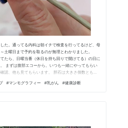
ました。通ってる内科は朝イチで検査を行ってるけど、母
月～土曜日まで予約を取るのが無理とわかりました。
ってたら、日曜当番（休日を持ち回りで開けてる）の日に
。 まずは腹部エコーから。いつも一緒にやってもらい
確認、他も見てもらいます。 胆石は大きさ個数ともに
リープがあると言われたんですよ。ギョギョ！！ちょっと
プ
#
マンモグラフィー
#
乳がん
#
健康診断
た。 腎臓には、石灰化してる部分があると言われまし
よいとのことでした。 そして…