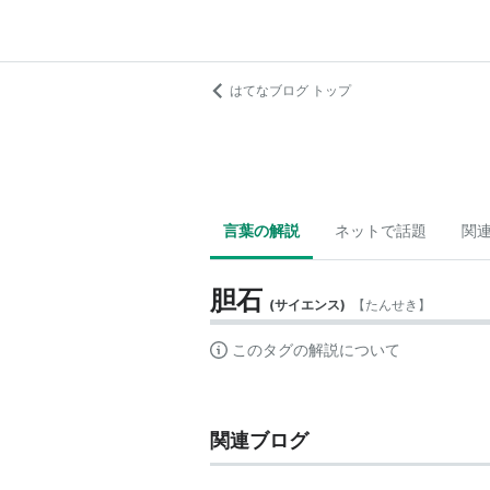
はてなブログ トップ
言葉の解説
ネットで話題
関
胆石
(
サイエンス
)
【
たんせき
】
このタグの解説について
関連ブログ