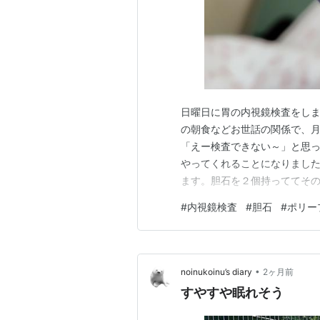
日曜日に胃の内視鏡検査をし
の朝食などお世話の関係で、
「えー検査できない～」と思
やってくれることになりました
ます。胆石を２個持っててその
そのままでした。ですが、ポ
#
内視鏡検査
#
胆石
#
ポリー
様子を見ましょうと言われまし
た。これは全く気にしなくても
•
noinukoinu’s diary
2ヶ月前
すやすや眠れそう