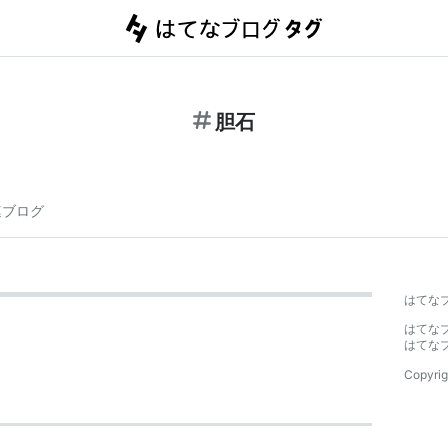
胆石
連ブログ
はてな
はてな
はてな
Copyrig