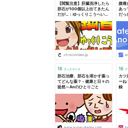
【閲覧注意】肝臓洗浄したら
腹痛
胆石が100個以上出てきたん
あっ
だが…：ゆっくりこうへいの
だっ
全然ゆっくりじゃないブロマ
ガ
ch.nicovideo.jp
a
18
16
ブックマーク
ブ
胆石治療、胆石を溶かす薬っ
カツ
てどんな薬？ - 健康と日々の
ーね
徒然～Anのひとりごと
録
www.nurse-diaries.com
b