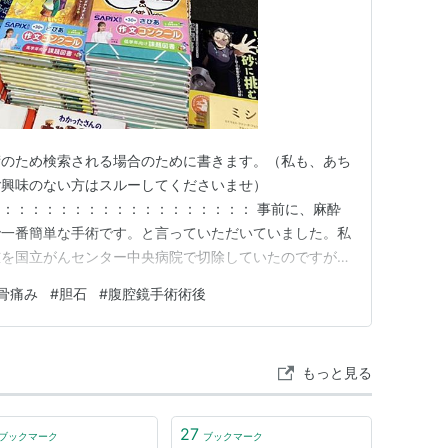
術のため検索される場合のために書きます。（私も、あち
ご興味のない方はスルーしてくださいませ）
：：：：：：：：：：：：：：：：：： 事前に、麻酔
で一番簡単な手術です。と言っていただいていました。私
腫を国立がんセンター中央病院で切除していたのですが、
なく、ぴんぴんして退院だったので、そんな感じかな？
骨痛み
#
胆石
#
腹腔鏡手術術後
今思えば、内臓とそれ以外の違いは大きいのでしょう。
、よかったのかもですが、そこは素人に…
もっと見る
27
ブックマーク
ブックマーク