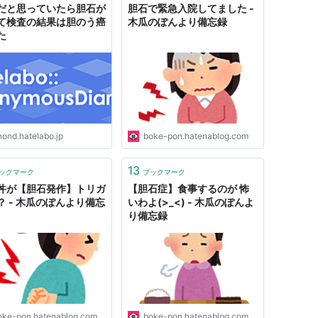
だと思っていたら胆石が
胆石で緊急入院してました -
て検査の結果は胆のう癌
木瓜のぽんより備忘録
た
nond.hatelabo.jp
boke-pon.hatenablog.com
13
ックマーク
ブックマーク
丼が【胆石発作】トリガ
【胆石症】食事するのが 怖
？ - 木瓜のぽんより備忘
いわよ(>_<) - 木瓜のぽんよ
り備忘録
oke-pon.hatenablog.com
boke-pon.hatenablog.com