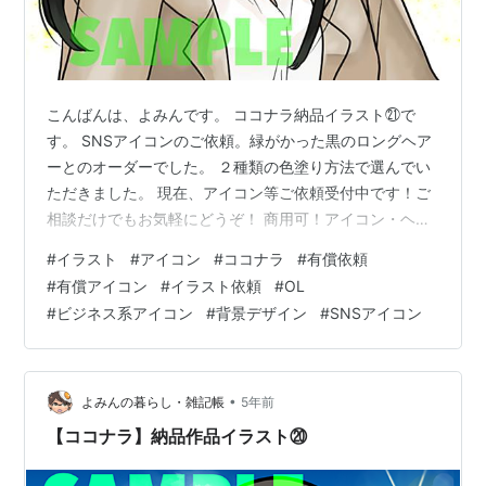
こんばんは、よみんです。 ココナラ納品イラスト㉑で
す。 SNSアイコンのご依頼。緑がかった黒のロングヘア
ーとのオーダーでした。 ２種類の色塗り方法で選んでい
ただきました。 現在、アイコン等ご依頼受付中です！ご
相談だけでもお気軽にどうぞ！ 商用可！アイコン・ヘッ
ダー・イラスト描きます ブロガー・YouTuberさんその
#
イラスト
#
アイコン
#
ココナラ
#
有償依頼
他、イラストご希望の方！
#
有償アイコン
#
イラスト依頼
#
OL
#
ビジネス系アイコン
#
背景デザイン
#
SNSアイコン
•
よみんの暮らし・雑記帳
5年前
【ココナラ】納品作品イラスト⑳