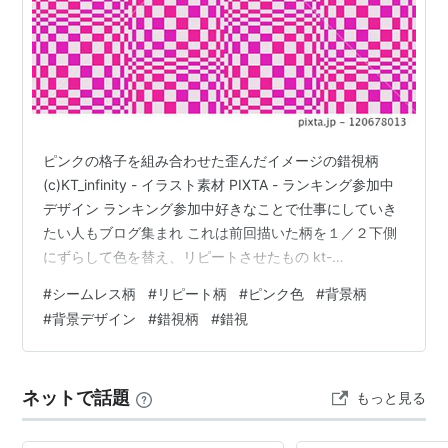
ピンクの格子を組み合わせた歪んだイメージの錯視柄
(c)KT_infinity - イラスト素材 PIXTA - ランキング参加中
デザイン ランキング参加中好きなことで仕事にしていき
たい人もブログ集まれ これは前回描いた柄を１／２下側
にずらして色を替え、リピートさせたもの kt-
infinity.hatenadiary.jp
#
シームレス柄
#
リピート柄
#
ピンク色
#
背景柄
#
背景デザイン
#
錯視柄
#
錯視
ネットで話題
もっと見る