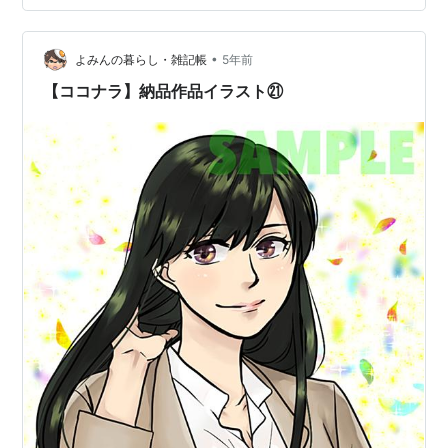
グ参加中アラフィフ・アラカン
•
よみんの暮らし・雑記帳
5年前
【ココナラ】納品作品イラスト㉑