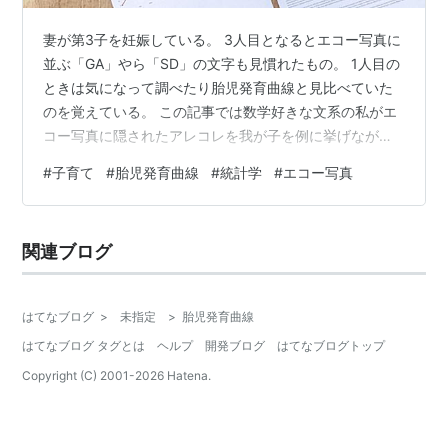
妻が第3子を妊娠している。 3人目となるとエコー写真に
並ぶ「GA」やら「SD」の文字も見慣れたもの。 1人目の
ときは気になって調べたり胎児発育曲線と見比べていた
のを覚えている。 この記事では数学好きな文系の私がエ
コー写真に隠されたアレコレを我が子を例に挙げながら
ムズカシイこと一切なしで解説します。 胎児の発育 長女
#
子育て
#
胎児発育曲線
#
統計学
#
エコー写真
の時は胎児発育曲線を超えたりしていたが、第3子は曲線
内の中でやや大きめを推移しながら順調に育ってくれて
いる。 胎児発育曲線と3人のEFW マーカー付き線3本が3
関連ブログ
人のEFW = Estimated Fetal Weight =推定児体重。胎児
の体重は Estimated、あくまで推定で…
はてなブログ
>
未指定
>
胎児発育曲線
はてなブログ タグとは
ヘルプ
開発ブログ
はてなブログトップ
Copyright (C) 2001-
2026
Hatena.