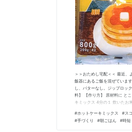
＞＞おためし宅配＜＜ 最近、
飯器にあるご飯を混ぜています
し、バターなし。ジップロック
料】 【作り方】 原材料に と
キミックス 4分の１ 炊いたお
乳（牛乳） 約大さじ１ 片栗粉
#
ホットケーキミックス
#
ス
入れます。 【作り方】 ※オー
#
手づくり
#
朝ごはん
#
時短
べて入れ、お米をつぶしな…