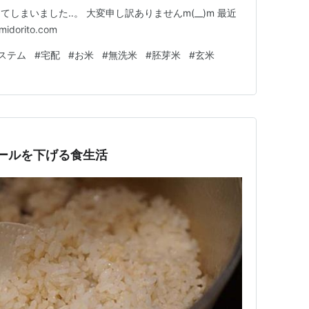
しまいました‥。 大変申し訳ありませんm(__)m 最近
orito.com
ステム
#
宅配
#
お米
#
無洗米
#
胚芽米
#
玄米
ールを下げる食生活