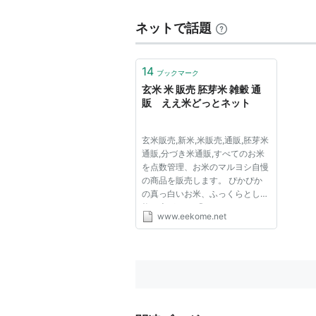
ネットで話題
14
ブックマーク
玄米 米 販売 胚芽米 雑穀 通
販 ええ米どっとネット
玄米販売,新米,米販売,通販,胚芽米
通販,分づき米通販,すべてのお米
を点数管理、お米のマルヨシ自慢
の商品を販売します。 ぴかぴか
の真っ白いお米、ふっくらとした
炊き上がり。 「わあ、おいしそ
www.eekome.net
うなお米」思わずもれたその声を
「うん、やっぱりおいしいお米だ
ね」にすること。そこにマルヨシ
はこだわっています。 お米...