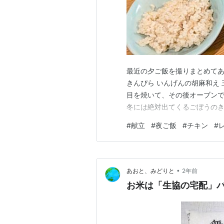
最近の夕ご飯を撮りまとめてあ
きんぴら いんげんの胡麻和え
目を焼いて、その後オーブンで
冬には絶対出てくるごぼうのき
#
献立
#
夜ご飯
#
チキン
#
•
あおと、みどりと
2年前
お米は「生協の宅配」