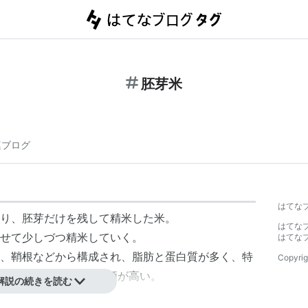
胚芽米
連ブログ
はてな
り、胚芽だけを残して精米した米。
はてな
せて少しづつ精米していく。
はてな
、鞘根などから構成され、脂肪と蛋白質が多く、特
Copyrig
いるので、白米より栄養価が高い。
解説の続きを読む