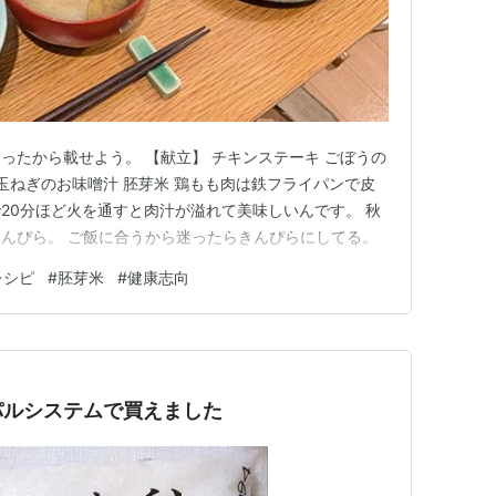
ったから載せよう。 【献立】 チキンステーキ ごぼうの
 玉ねぎのお味噌汁 胚芽米 鶏もも肉は鉄フライパンで皮
20分ほど火を通すと肉汁が溢れて美味しいんです。 秋
んぴら。 ご飯に合うから迷ったらきんぴらにしてる。
レシピ
#
胚芽米
#
健康志向
パルシステムで買えました