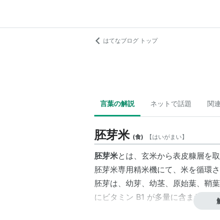
はてなブログ トップ
言葉の解説
ネットで話題
関
胚芽米
(
食
)
【
はいがまい
】
胚芽米
とは、玄米から表皮糠層を取
胚芽米専用精米機にて、米を循環さ
胚芽は、幼芽、幼茎、原始葉、鞘葉
にビタミン B1 が多量に含まれて