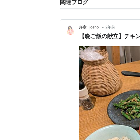
関連ブログ
•
序章 ｰjoshoｰ
2年前
【晩ご飯の献立】チキ