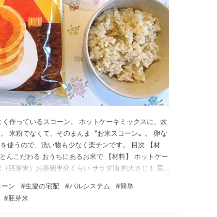
よく作っているスコーン。 ホットケーキミックスに、炊
。 米粉でなくて、そのまんま〝お米スコーン〟。 卵な
を使うので、洗い物も少なく楽チンです。 目次 【材
ことんこだわる おうちにあるお米で 【材料】 ホットケー
米（胚芽米）お茶碗半分くらい サラダ油 約大さじ１ 豆
 約大さじ２ ※材料はいつも適当です。家にあるもの色々
コーン
#
生協の宅配
#
パルシステム
#
簡単
ブンを170℃に温めておく １．ジップロックに材料をす
#
胚芽米