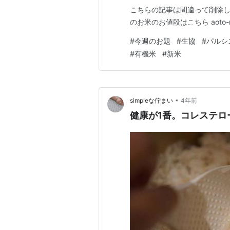
こちらの記事は間違って削除して
のお米のお値段はこちら aoto-mid
#
今週のお題
#
生協
#
パルシ
#
有機米
#
新米
•
simpleな佇まい
4年前
健康が1番。コレステロ