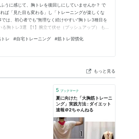
ふうに感じて、胸トレを後回しにしていませんか？ で
きれば「見た目も変わる」し「トレーニングが楽しくな
事では、初心者でも“無理なく続けやすい”胸トレ3種目を
ている胸トレ3選 【1】腕立て伏せ（プッシュアップ） も
きる優秀種目。 特徴 器具不要で自重トレーニングに最
筋トレ
#
自宅トレーニング
#
筋トレ習慣化
るなど強度調整が可能 胸・肩・腕が一緒に鍛えられる 継
でも効…
もっと見る
5
ブックマーク
夏に向けた「大胸筋トレーニ
ング」実践方法 : ダイエット
速報＠2ちゃんねる