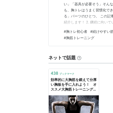
い」「器具が必要そう」そんな
も、胸トレはうまく習慣化で
る」パーツのひとつ。 この記
紹介します！ 2. 継続に向い
っともシンプルで、どこでもで
#
胸トレ初心者
#
続けやすい
適 膝をつける・テンポを変え
#
胸筋トレーニング
続しやすい理由 ・1セットだけ
ネットで話題
438
ブックマーク
効率的に大胸筋を鍛えて分厚
い胸板を手に入れよう！ オ
ススメ大胸筋トレーニングを
自重からバーベルまで総まと
め - Freiheit