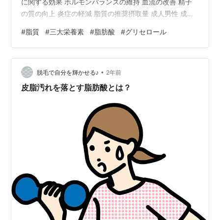
に関する効果 ホルモンバランスの維持 血流の改善 精子
の質の向上 炎症の軽減 脂質の推奨摂取量 成人男性 成人
女性 脂質の摂取方法 脂質と相乗効果のある栄養素・サプ
#
脂質
#
三大栄養素
#
脂肪酸
#
グリセロール
リメント 飲み合わせのいい栄養素・サプリメント 飲み合
わせの悪い栄養素・サプリメント 脂質を過剰摂取した場
合の副作用 まとめ 脂質とは？ 脂質は、炭水化物、タン
•
パク質と並ぶ三大栄養素の一つで、エネルギー源として
脱毛で自分を輝かせる♪
2年前
重要な役割を果たします。 脂質は体内で脂肪酸とグリセ
皮脂汚れを落とす脂肪酸とは？
ロールに分解…