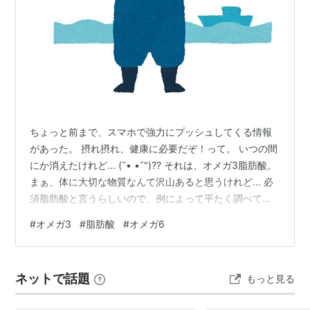
ちょっと前まで、スマホで強力にプッシュしてくる情報
があった。 摂れ摂れ、健康に必要だぞ！って。 いつの間
にか消えたけれど... (˘• •˘")⁇ それは、オメガ3脂肪酸。
まぁ、体に大切な物質なんて沢山あると思うけれど... 必
須脂肪酸と言うらしいので、例によって平たく調べてみ
た。
#
オメガ3
#
脂肪酸
#
オメガ6
ネットで話題
もっと見る