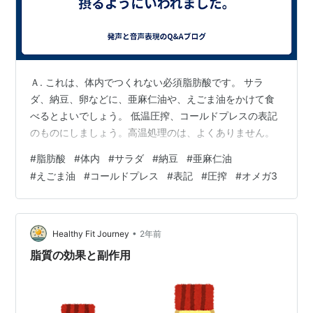
Ａ. これは、体内でつくれない必須脂肪酸です。 サラ
ダ、納豆、卵などに、亜麻仁油や、えごま油をかけて食
べるとよいでしょう。 低温圧搾、コールドプレスの表記
のものにしましょう。高温処理のは、よくありません。
#
脂肪酸
#
体内
#
サラダ
#
納豆
#
亜麻仁油
#
えごま油
#
コールドプレス
#
表記
#
圧搾
#
オメガ3
•
Healthy Fit Journey
2年前
脂質の効果と副作用