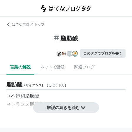
はてなブログ トップ
脂肪酸
このタグでブログを書く
言葉の解説
ネットで話題
関連ブログ
脂肪酸
(
サイエンス
)
【
しぼうさん
】
→不飽和脂肪酸
→トランス脂肪酸
解説の続きを読む