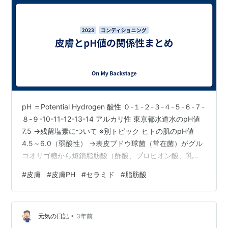
pH ＝Potential Hydrogen 酸性 ０-１-２-３-４-５-６-７-
８-９-10-11-12-13-14 アルカリ性 東京都水道水のpH値
7.5 →残留塩素について ※別トピック ヒトの肌のpH値
4.5～6.0（弱酸性） →表皮ブドウ球菌（常在菌）がグル
コオリゴ糖から短鎖脂肪酸（酢酸、プロピオン酸、乳
酸）を作り出す（いずれも酸性） →セラミドについて ※
#
皮膚
#
皮膚PH
#
セラミド
#
脂肪酸
別トピック ヒトの汗のpH値 5.7～6.5（弱酸性） 主成
分：（99％以上）水分（微量）塩化ナトリウム、乳酸、
2価の金属イオン、アミノ酸、尿素等 →発汗量が増えるに
•
つれアルカリ性に近づく →重炭酸イオン HCO3-の濃度
元気の日記
3年前