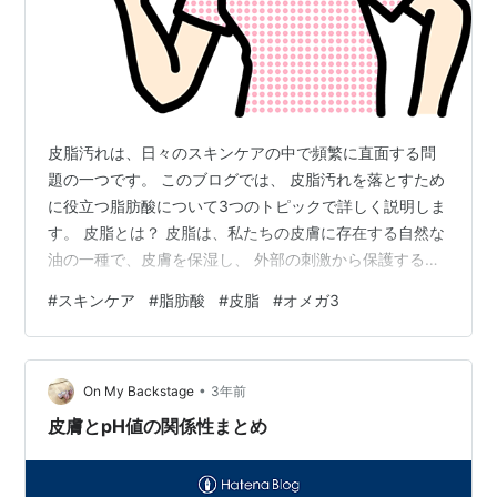
皮脂汚れは、日々のスキンケアの中で頻繁に直面する問
題の一つです。 このブログでは、 皮脂汚れを落とすため
に役立つ脂肪酸について3つのトピックで詳しく説明しま
す。 皮脂とは？ 皮脂は、私たちの皮膚に存在する自然な
油の一種で、皮膚を保湿し、 外部の刺激から保護する役
割を果たしています。 しかし、これが過剰に分泌される
#
スキンケア
#
脂肪酸
#
皮脂
#
オメガ3
と、毛穴を塞ぎ、ニキビや黒ずみの原因となります。 脂
肪酸とは？ 脂肪酸は、皮脂を分解し、毛穴の汚れを浮き
出させることができます。 一部の洗顔料や化粧水には、
•
この脂肪酸が含まれています。 特に、ラウリン酸、カプ
On My Backstage
3年前
リル酸、カプリック酸などが皮脂汚れに効果的です。 皮
皮膚とpH値の関係性まとめ
脂汚れを落とす効果的な方法…