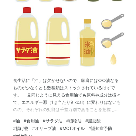
食生活に「油」は欠かせないので、家庭には○○油なる
ものが少なくとも数種類はストックされているはずで
す。 一見同じように見える食用油でも原料や成分は様々
で、エネルギー源（1ｇ当たり9 kcal）に変わりはないも
のの、それぞれの効能は千差万別であることを把握して
いるでしょうか。 つい先日も、“ボケる、ボケないは
#
油
#
食用油
#
サラダ油
#
植物油
#
脂肪酸
「油」次第…！「サラダ油」と「時間が経っている揚げ
#
揚げ物
#
オリーブ油
#
MCTオイル
#
認知症予防
物」を避けたほうがいいワケ”(*)というタイトルの記事を
#
ボケ防止