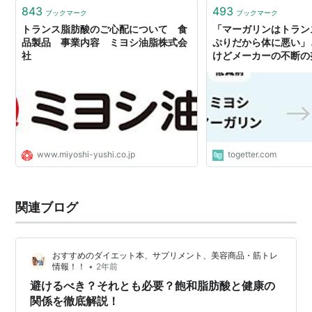
843
493
ブックマーク
ブックマーク
トランス脂肪酸のご心配について 食
「マーガリンはトラン
品製品 事業内容 ミヨシ油脂株式会
ぷりだから体に悪い」
社
けどメーカーの不断の
ーよりトランス脂肪酸
いた
www.miyoshi-yushi.co.jp
togetter.com
関連ブログ
おすすめのダイエット本、サプリメント、美容商品・筋トレ
•
情報！！
2年前
避けるべき？それとも必要？飽和脂肪酸と健康の
関係を徹底解説！