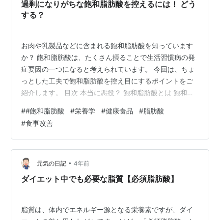
が…
過剰になりがちな飽和脂肪酸を控えるには！ どう
する？
お肉や乳製品などに含まれる飽和脂肪酸を知っています
か？ 飽和脂肪酸は、たくさん摂ることで生活習慣病の発
症要因の一つになると考えられています。 今回は、ちょ
っとした工夫で飽和脂肪酸を控え目にするポイントをご
紹介します。 目次 本当に悪役？ 飽和脂肪酸とは 飽和脂
肪酸の目標量 飽和脂肪酸を控え目にするポイント 飽和脂
#
#飽和脂肪酸
#
栄養学
#
健康食品
#
脂肪酸
肪酸を控えるポイント1・お肉は脂身・皮を控える 飽和脂
#
食事改善
肪酸を控えるポイント2・牛乳やヨーグルトは低・無脂
肪、豆乳に 飽和脂肪酸を控えるポイント3・バターの代
わりにオリーブ油に 飽和脂肪酸を控えるポイント4・パ
ンはシンプルなものを 飽和脂肪酸を控えるポイント5・
•
元気の日記
4年前
お肉料理の次はお魚料理をメ…
ダイエット中でも必要な脂質【必須脂肪酸】
脂質は、体内でエネルギー源となる栄養素ですが、ダイ