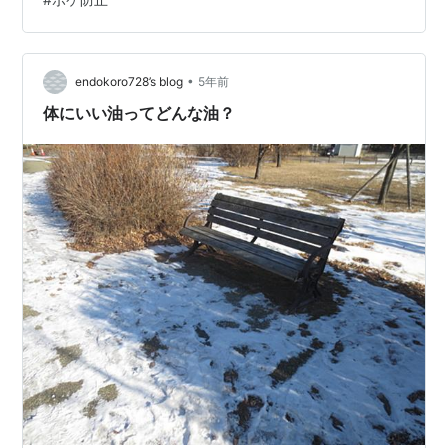
目にしました。 当該ブログでも、「油」に関して数報を
配信済み（既に1年半も経過）ですが、本報では改めて、
油の違いを押さえた上で、上記(*)の新しい情報も含めて
更新リブログします。 食用油…
•
endokoro728’s blog
5年前
体にいい油ってどんな油？