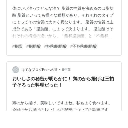
体にいい油ってどんな油？ 脂質の性質を決めるのは脂肪
酸 脂質といっても様々な種類があり、それぞれのタイプ
によってその性質は大きく異なります。 脂質の性質は主
成分である「脂肪酸」によって決まります。 脂肪酸はそ
れぞれの構造の違いから、「飽和脂肪酸」と「不飽和脂
肪酸」に大別されます。 飽和脂肪酸は主に動物性の油脂
#
脂質
#
脂肪酸
#
飽和脂肪酸
#
不飽和脂肪酸
に、不飽和脂肪酸は植物性油脂や魚の脂に含まれていま
す。 不飽和脂肪酸はさらに「一価不飽和脂肪酸」と「多
価不飽和脂肪酸」に分けられ、多価不飽和脂肪酸は「オ
•
メガ3系」や「オメガ6系」などの系列に分かれます。 近
はてなブログProへの道
5年前
年の健康油ブームで話題となっている「アマニ油」や
おいしさの秘密が明らかに！ 鶏のから揚げは三拍
「エゴマ油」には、オメガ3系の脂肪酸…
子そろった料理だった！
鶏のから揚げ、美味しいですよね。私もよく食べます。
今回はから揚げのおいしさの秘密についての話題です。
ここからが本題。 から揚げといえば鶏肉ばかりなのはな
ぜ？それは・・・