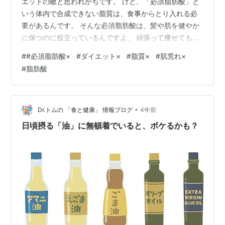
エットの敵と思われがちです。 けど、「必須脂肪酸」と
いう体内で合成できない脂質は、食事からとり入れる必
要があるんです。 そんな必須脂肪酸は、髪や肌を健やか
に保つのに役立っているんですよ。 頑張って痩せても、
髪や肌がガサガサなんてダイエットが成功しても嬉しさ
#
#必須脂肪酸×
#
ダイエット×
#
脂質×
#
肌荒れ×
半減ですよね。 目次 髪や肌を健やかに保つ脂肪酸 髪や
#
脂肪酸
肌を健やかに保つ脂肪酸1．オメガ3系脂肪酸 髪や肌を健
やかに保つ脂肪酸2．オメガ６系脂肪酸 最後に 関連 髪や
肌を健やかに保つ脂肪酸 髪や肌を健やかに保つ脂肪酸1．
オメガ3系脂肪酸 オメガ3系脂肪酸のα-リノレン酸は、炎
•
Dr.トムの 「食と健康」 情報ブログ
4年前
症を引き起こすエイコ…
日頃摂る「油」に無頓着でいると、ボケるかも？