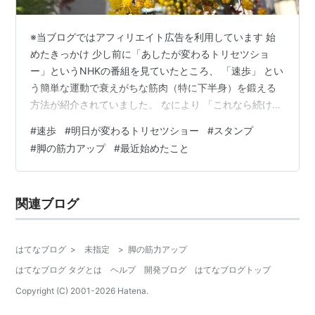
※当ブログではアフィリエイト広告を利用しています 始
めたきっかけ 少し前に「あしたが変わるトリセツショ
ー」というNHKの番組を見ていたところ、 「速歩」 とい
う簡単な運動で衰えがちな筋肉（特に下半身）を鍛える
方法が紹介されていました。 なにより 「これなら続けら
れるかも」と思ったことが決め手となり、私も速歩を始
#
速歩
#
明日が変わるトリセツショー
#
スタンプ
めてみました。 まだやり始めたばかりですが、いいなと
#
脚の筋力アップ
#
最近始めたこと
思ったのでやり方を書いておきます。 内容 運動といって
も内容はいたって簡単。 「１週間でトータル６０分間速
歩をする」 という極めてシンプルなものです。 注意事項
関連ブログ
は １回の速歩は１分以上（←こういうのもいいです
ね）。 毎日でなくても良いの…
はてなブログ
>
未指定
>
脚の筋力アップ
はてなブログ タグとは
ヘルプ
開発ブログ
はてなブログトップ
Copyright (C) 2001-
2026
Hatena.