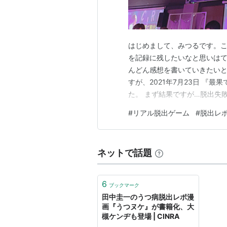
はじめまして、みつるです。こ
を記録に残したいなと思いは
んどん感想を書いていきたいと
すが、2021年7月23日 『
た。 まず結果ですが…脱出失
結果になりました。 以下、公
#
リアル脱出ゲーム
#
脱出レ
ます。 公演について 難易度 
いってもストーリーが良い。 
ネットで話題
6
ブックマーク
田中圭一のうつ病脱出レポ漫
画『うつヌケ』が書籍化、大
槻ケンヂも登場 | CINRA