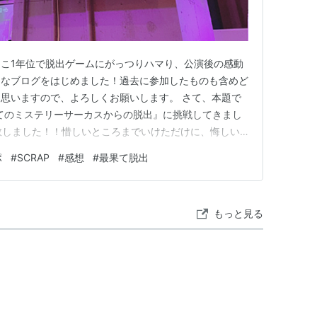
こ1年位で脱出ゲームにがっつりハマり、公演後の感動
てなブログをはじめました！過去に参加したものも含めど
思いますので、よろしくお願いします。 さて、本題で
最果てのミステリーサーカスからの脱出』に挑戦してきまし
敗しました！！惜しいところまでいけただけに、悔しい
演についてネタバレ無しの感想を語っていきたいと思い
ポ
#
SCRAP
#
感想
#
最果て脱出
良かったところ ホール型なのに没入感がすごい！ なんと
個人的な感想(…
もっと見る