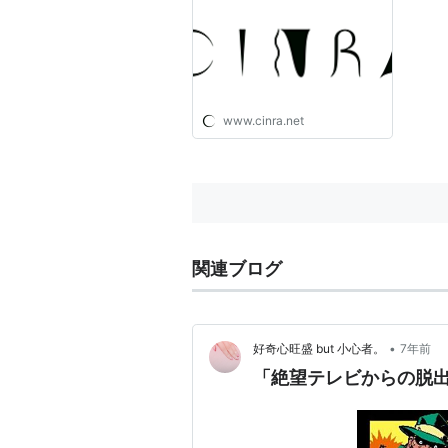
www.cinra.net
関連ブログ
•
好奇心旺盛 but 小心者。
7年前
「絶望テレビからの脱