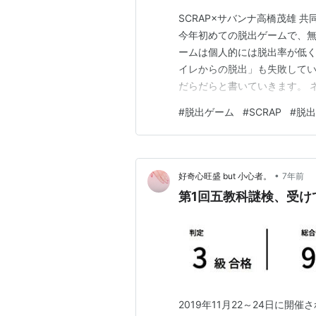
SCRAP×サバンナ高橋茂雄 共
今年初めての脱出ゲームで、無事に
ームは個人的には脱出率が低
イレからの脱出」も失敗してい
だらだらと書いていきます。 
いるのでこれから参加される方
#
脱出ゲーム
#
SCRAP
#
脱出
来ていたら、スタッフや出演
番組を作ることに……。 そ…
•
好奇心旺盛 but 小心者。
7年前
第1回五教科謎検、受け
2019年11月22～24日に