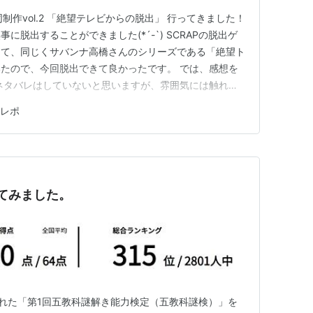
同制作vol.2 「絶望テレビからの脱出」 行ってきました！
脱出することができました(*´-`) SCRAPの脱出ゲ
くて、同じくサバンナ高橋さんのシリーズである「絶望ト
たので、今回脱出できて良かったです。 では、感想を
ネタバレはしていないと思いますが、雰囲気には触れて
はご注意ください。 公演の流れなど テレビ局に観覧で
レポ
者が全員食中毒で搬送されてしまい、代わりに自分たちで
てみました。
開催された「第1回五教科謎解き能力検定（五教科謎検）」を