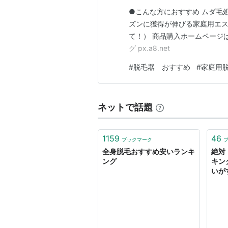
●こんな方におすすめ ムダ毛
ズンに獲得が伸びる家庭用エス
て！） 商品購入ホームページは
グ px.a8.net
#
脱毛器 おすすめ
#
家庭用
ネットで話題
1159
46
ブックマーク
全身脱毛おすすめ安いランキ
絶対
ング
キン
いが