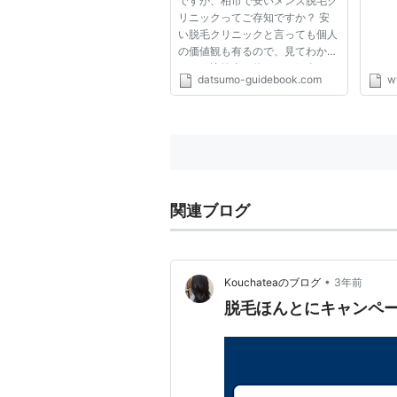
ですが、柏市で安いメンズ脱毛ク
較してみた〜
リニックってご存知ですか？ 安
い脱毛クリニックと言っても個人
の価値観も有るので、見てわかる
ように比較表を使ってご紹介しま
datsumo-guidebook.com
w
すね！ ありがとうございます。
それなら偏った見かたや考えを無
くして選べそうですね！ ぜひ、
最後まで読んで1番理想的なク
リ...
関連ブログ
•
Kouchateaのブログ
3年前
脱毛ほんとにキャンペ