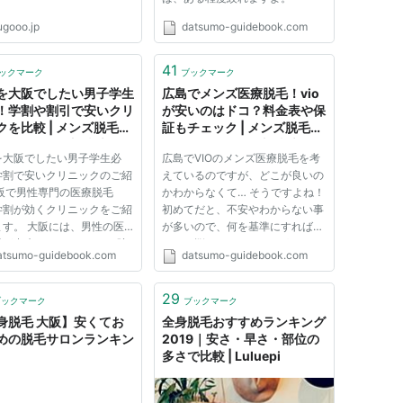
ugooo.jp
datsumo-guidebook.com
41
ックマーク
ブックマーク
を大阪でしたい男子学生
広島でメンズ医療脱毛！vio
！学割や割引で安いクリ
が安いのはドコ？料金表や保
クを比較 | メンズ脱毛お
証もチェック | メンズ脱毛お
めクリニック調査隊 〜
すすめクリニック調査隊 〜
を大阪でしたい男子学生必
広島でVIOのメンズ医療脱毛を考
なる料金・評判を徹底比
気になる料金・評判を徹底比
学割で安いクリニックのご紹
えているのですが、どこが良いの
てみた〜
較してみた〜
大阪で男性専門の医療脱毛
かわからなくて… そうですよね！
学割が効くクリニックをご紹
初めてだと、不安やわからない事
ます。 大阪には、男性の医
が多いので、何を基準にすれば良
毛が出来るクリニックは6院
いのか悩みますよね。 そうなん
atsumo-guidebook.com
datsumo-guidebook.com
のですが、学割や割引で安く
ですよ！ 脱毛クリニックもいっ
クリニックは3院あります！
ぱいあって、それだけで迷ってし
で、今回は学割や割引で安く
まって！ 最終的には、料金が1番
29
ブックマーク
ブックマーク
クリニック3院と学割は無い
のポイントになってくると思う...
身脱毛 大阪】安くてお
全身脱毛おすすめランキング
めの脱毛サロンランキン
2019｜安さ・早さ・部位の
多さで比較 | Luluepi