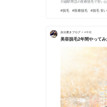
川越駅周辺の医療脱毛で安い
#
脱毛
#
医療脱毛
#
脱毛 安い
•
自分磨きブログ
4年前
美容脱毛2年間やってみ