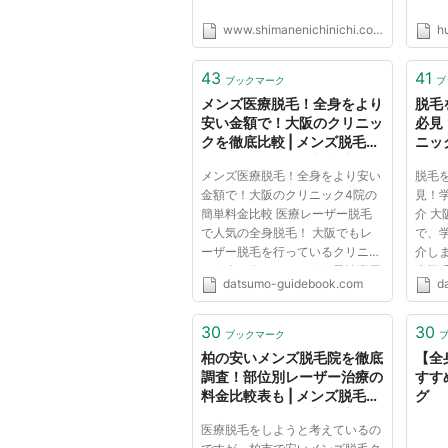
www.shimanenichinichi.co.jp
h
43
41
ブックマーク
ブ
メンズ医療脱毛！全身をより
脱毛
安い金額で！大阪のクリニッ
必見
クを徹底比較 | メンズ脱毛お
ニッ
すすめクリニック調査隊 〜
すす
メンズ医療脱毛！全身をより安い
脱毛
気になる料金・評判を徹底比
気に
金額で！大阪のクリニック4院の
見！
較してみた〜
較し
簡単料金比較 医療レーザー脱毛
介 
で人気の全身脱毛！ 大阪でもレ
で、
ーザー脱毛を行っているクリニッ
介し
クが多く有るのですが、男性専用
療脱
datsumo-guidebook.com
d
のクリニックで全身脱毛を実施し
ある
ているクリニックは限られていま
なる
す。 そこで、大阪で男性専門の
そこ
30
30
ブックマーク
全身レーザー脱毛を検討してい
なる
柏の安いメンズ脱毛院を徹底
【全
る...
けど...
調査！部位別レーザー治療の
すす
料金比較表も | メンズ脱毛お
グ
すすめクリニック調査隊 〜
医療脱毛をしようと考えているの
気になる料金・評判を徹底比