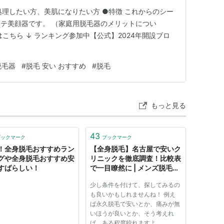
処理したい方、美肌になりたい方 ●特徴 これからのシー
テ美顔器です。 （家庭用脱毛器のメリットについ
こちら ↓ ランキング参加中【公式】2024年開設ブロ
脱毛器
#
脱毛 安い おすすめ
#
脱毛
もっと見る
43
ブックマーク
ブックマーク
！全身脱毛おすすめラン
【全身脱毛】名古屋で安いク
グや全身脱毛おすすめ安
リニックを徹底調査！比較表
すばらしい！
で一目瞭然に | メンズ脱毛お
すすめクリニック調査隊 〜
少し条件を付けて、探してみるの
気になる料金・評判を徹底比
も良いかもしれませんね！ 例え
較してみた〜
ば永久脱毛で安いとか、痛みが無
いほうが良いとか、そう考えれ
ば、ある程度絞れますよ。