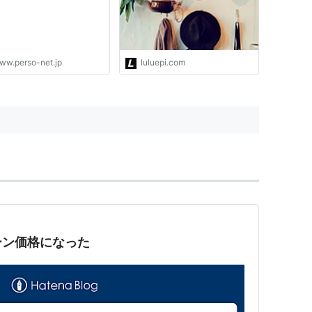
ww.perso-net.jp
luluepi.com
ーン価格になった