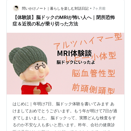
帰ろうと思っていたんです。都内に出てきたんだし、せ
っかくだから、と。 でも仕方がない。検査員の方につい
•
問いかけノート｜暮らしを楽しむ対話日記
7ヶ月前
て、エコー室へ向かいま…
【体験談】脳ドックのMRIが怖い人へ｜閉所恐怖
症＆近視の私が乗り切った方法
はじめに｜年明け7日、脳ドック体験を書いてみます あ
けましておめでとうございます。もう年が明けて7日が過
ぎてしまいました。 脳ドックって、実際どんな検査をす
るのか不安な人も多いと思います。昨年、会社の健康診