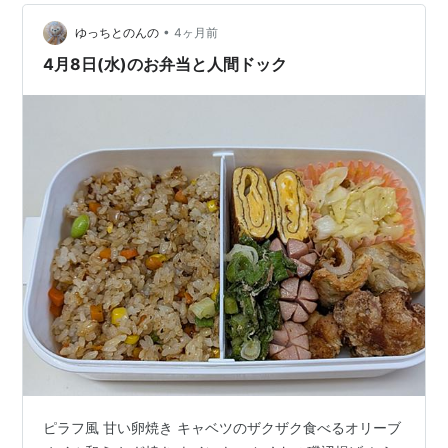
ー39という検査を追加しました。合わせて52800円な
•
り。アレルギー検査は当日そのまま追加、脳ドックはMRI
ゆっちとのんの
4ヶ月前
の予約が取れず翌日に受診することにしました。アレル
4月8日(水)のお弁当と人間ドック
ギー検査は前からやりたかった。 検…
ピラフ風 甘い卵焼き キャベツのザクザク食べるオリーブ