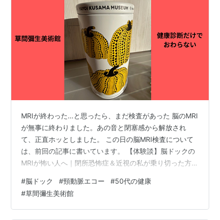
MRIが終わった…と思ったら、まだ検査があった 脳のMRI
が無事に終わりました。あの音と閉塞感から解放され
て、正直ホッとしました。 この日の脳MRI検査について
は、前回の記事に書いています。 【体験談】脳ドックの
MRIが怖い人へ｜閉所恐怖症＆近視の私が乗り切った方法
「ああ、これで今日の検査は終わりだな」 そう思ったの
#
脳ドック
#
頸動脈エコー
#
50代の健康
も、つかの間。 「次は経動脈エコーに行きます」 え？こ
#
草間彌生美術館
れで終わるんじゃなかったの？ 思わず心の中で「うわ
あ……」と声が出ました。 実はこのあとも、少し遊んで