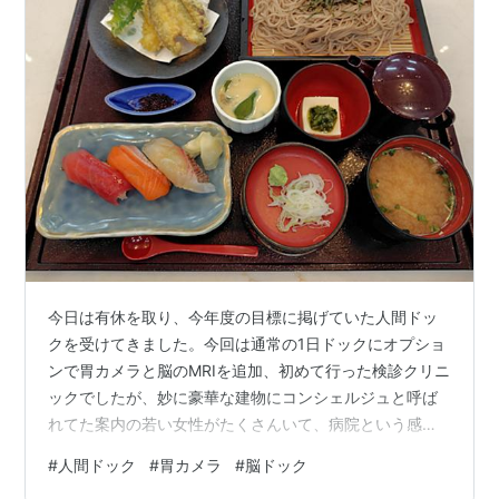
今日は有休を取り、今年度の目標に掲げていた人間ドッ
クを受けてきました。今回は通常の1日ドックにオプショ
ンで胃カメラと脳のMRIを追加、初めて行った検診クリニ
ックでしたが、妙に豪華な建物にコンシェルジュと呼ば
れてた案内の若い女性がたくさんいて、病院という感じ
がしないクリニックでした。 結果レポートは来月初旬に
#
人間ドック
#
胃カメラ
#
脳ドック
なりますが、当日分かる範囲での主な結果は下記の通り