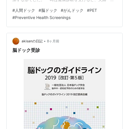
ずつに$300をインセンティブとして支給してくれた事が
#
人間ドック
#
脳ドック
#
がんドック
#
PET
あったので、社員の関心は低かったのかも知れません。
#
Preventive Health Screenings
健康診断は、職場で行われる実に簡易的な物でしたが、
希望すれば病院で無料のPreventive Health
Screenings（予防健康診断）が受けられました。オプシ
ョンで追加できる検査、例えば、胃カメラや大腸検査等
•
akisanの日記
8ヶ月前
に引っ掛かると、検査費は…
脳ドック受診