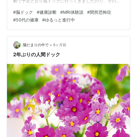
断で予定どおり脳ドックに行ってきましたので、その体
験を書いてみようと思います。 実はこの脳ドック、受診
#
脳ドック
#
健康診断
#
MRI体験談
#
閉所恐怖症
を決めるまでにも少し迷いがありました。そのときの気
#
50代の健康
#
ゆるっと進行中
持ちは、以前書いた「いよいよ脳ドックへ。」の記事に
まとめています。 www.yurutto50life.com 脳ドックの検
査内容（MRI・MRA・経動脈エコー） 今回受けたのは、
頭部MRIと頭部MRAの検査、そして経動脈エコー検査で
•
陽だまりの中で
8ヶ月前
す。 M…
2年ぶりの人間ドック