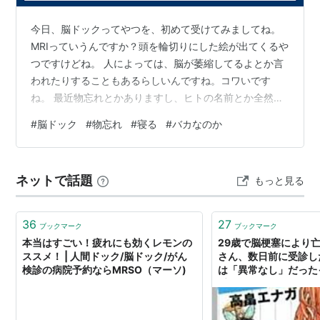
脳神経外科か、脳神経内科のある医療機関
今日、脳ドックってやつを、初めて受けてみましてね。
MRIっていうんですか？頭を輪切りにした絵が出てくるや
つですけどね。 人によっては、脳が萎縮してるよとか言
われたりすることもあるらしいんですね。コワいです
ね。 最近物忘れとかありますし、ヒトの名前とか全然出
てきませんよ。アレがアレでみたいな話ばっかしてます
#
脳ドック
#
物忘れ
#
寝る
#
バカなのか
ね。だから心配なのは心配。 しょうがないから受診しま
したよ。台に寝かされてはいるんだけど、頭がなんとも
言えない感じでホールドされて、なんか色んな音はする
ネットで話題
もっと見る
し、こんな音じゃ眠りはしねえなと思ってたら、あっさ
り眠りましたけどね〜。 あの雑音の中に静寂を見いだし
ましたよ。係の人に聞いたら検査時間は10…
36
27
ブックマーク
ブックマーク
本当はすごい！疲れにも効くレモンの
29歳で脳梗塞により
ススメ！ | 人間ドック/脳ドック/がん
さん、数日前に受診し
検診の病院予約ならMRSO（マーソ)
は「異常なし」だった
受けていれば…」とい