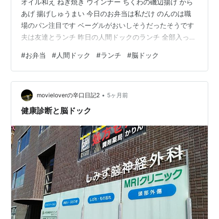
オイル和え ねぎ焼き ウインナー ちくわの磯辺揚げ から
あげ 揚げしゅうまい 今日のお弁当は私だけ のんのは職
場のパン注目です ベーグルがおいしそうだったそうです
夫は友達とランチ 昨日の人間ドックのランチ 全部入って
ないですよね 酢の物とフルーツゼリーとお漬物もありま
#
お弁当
#
人間ドック
#
ランチ
#
脳ドック
した 人間ドックは11:00で終わり、脳ドックは13:00から
でした はじめは14:00からだったので、買い物でも出よ
うかと思っていましたが、１時間早くなったので、待っ
•
て待っていました ゆっくりランチを食べても、まだ１時
movieloverの辛口日記2
5ヶ月前
間半ありました それでも交換して外出して、戻って交換
健康診断と脳ドック
する…