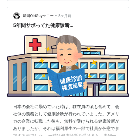
でした。備忘録のため記載しておきます。 ・右耳聴力が
悪い→特発性難聴が原因なので把握済 ・血圧高め(140-
•
87)→本番に弱い ・LDLコレステロール高め→最近の健康
帰国OldGuyケニー
8ヶ月前
診断と同様 経過観察で良いらしい ・血清アミラーゼ高め
5年間サボってた健康診断…
→最近の健康診断と同様…
日本の会社に勤めていた時は、駐在員の頃も含めて、会
社側の義務として健康診断が行われていました。アメリ
カの企業に転職した後も、無料で受けられる健康診断が
ありましたが、それは福利厚生の一部で社員が任意で参
加する形でした。 一時は健康診断を受けると、夫婦一人