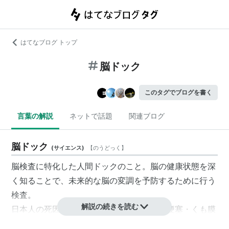
はてなブログ トップ
脳ドック
このタグでブログを書く
言葉の解説
ネットで話題
関連ブログ
脳ドック
(
サイエンス
)
【
のうどっく
】
脳検査に特化した人間ドックのこと。脳の健康状態を深
く知ることで、未来的な脳の変調を予防するために行う
検査。
解説の続きを読む
日本人の死因に多い、脳出血・脳卒中・脳梗塞・くも膜
下出血など脳の病気のへの対策の一つとして、1980年