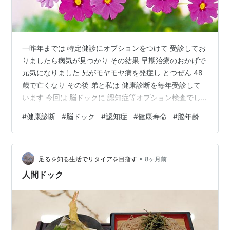
一昨年までは 特定健診にオプションをつけて 受診してお
りましたら病気が見つかり その結果 早期治療のおかげで
元気になりました 兄がモヤモヤ病を発症し とつぜん 48
歳で亡くなり その後 弟と私は 健康診断を毎年受診して
います 今回は 脳ドックに 認知症等オプション検査でし
た はじめての検査に 興味深々でしたが 痛い！ API・AVI
#
健康診断
#
脳ドック
#
認知症
#
健康寿命
#
脳年齢
検査は 血圧測定のように腕を測定器に入れ 測定時の締め
付けが半端なく強いんです💦 「のうKNOW」を ご存じで
すか？ はじめて知ったのですが タブレットで トランプ
•
ゲームのようにタッチする検査ですが テレビゲームが得
足るを知る生活でリタイアを目指す
8ヶ月前
意な方は 難なく熟せるかと思います nouknow…
人間ドック