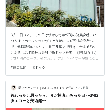
3月11日（水） この日は朝から毎年恒例の健康診断。い
つも通りホテルグランヴィア京都にある西村診療所へ。
で、健康診断のあとはＪＲ二条駅まで行き、千本通沿い
にあるしみず脳神経外科で脳ドック検査。 頭部ＭＲＩな
ど3万円のコース。物忘れとかアルツハイマーが気になっ
ていたのだが、そちらは問題ないみたい。ただ動脈瘤が
#
健康診断
#
脳ドック
あるみたいで、半年後に再検査に・・・。ちょっと気に
なるのよねぇ。
•
問いかけノート｜暮らしを楽しむ対話日記
7ヶ月前
終わったと思ったら、まだ検査があった日 〜経動
脈エコーと美術館〜