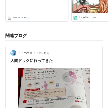
www.mrso.jp
togetter.com
関連ブログ
•
５５の手習い
2ヶ月前
人間ドックに行ってきた