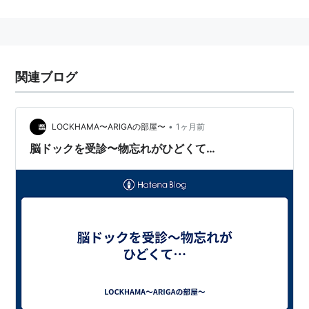
代後半からはじまった。
人間ドックでは手薄となる、脳の検査を集中的に行うこ
とで、脳梗塞、未破裂動脈瘤、脳腫瘍、脳動脈奇形、も
やもや病、認知症など早期発見が可能だと言われてい
関連ブログ
る。
検査
•
LOCKHAMA〜ARIGAの部屋〜
1ヶ月前
脳ドックを受診〜物忘れがひどくて…
画像診断
頭部MRI検査
頭部MRA検査
頸動脈エコー検査
血液検査
など
受診機関