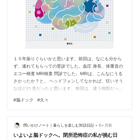
１５年振りぐらいかと思います。前回は、なにも分から
ず、連れてもらっての受診でした。血圧 身長、体重首の
エコー検査 MRI検査 問診でした。MRIは、こんなにうる
さかったか？と。 ヘッドフォンしてなかれば、狂いそう
なほどの 音だったと思います。前回は、違う病院だった
ので、 その際は、もう少し静かだったように思うのです
#
脳ドック
#
久々
が、 記憶は曖昧です。。 脳については、 年齢からか、
多少の出血がある。 →これはあるものとのこと。。首に
ついては、 左側の脳へ行く血管において、 動脈硬化が見
•
られる。食事、運動がメイン血液検査では、LDLコレス
問いかけノート｜暮らしを楽しむ対話日記
9ヶ月前
トレールに気をつける 糖尿病に気をつけるとのことでし
いよいよ脳ドックへ。閉所恐怖症の私が挑む日