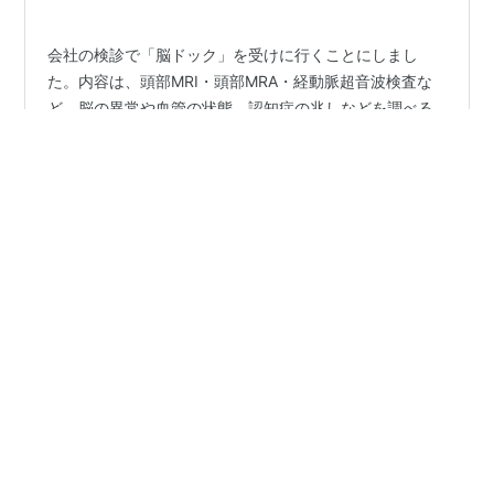
た。脳ドックのガイド…
会社の検診で「脳ドック」を受けに行くことにしまし
た。内容は、頭部MRI・頭部MRA・経動脈超音波検査な
ど。脳の異常や血管の状態、認知症の兆しなどを調べる
そうです。 実は私、閉所恐怖症気味なんです。あの狭い
空間に入ることを考えるだけでドキドキしてしまい、こ
れまで何度も避けてきました。 でも、会社の健康保険で
#
脳ドック
#
MRI
#
閉所恐怖症
#
健康診断
一度だけ無料で受けられるチャンス。退職前に受けてお
#
草間彌生美術館
こうと、思い切って申し込みました。 MRIが苦手な私の