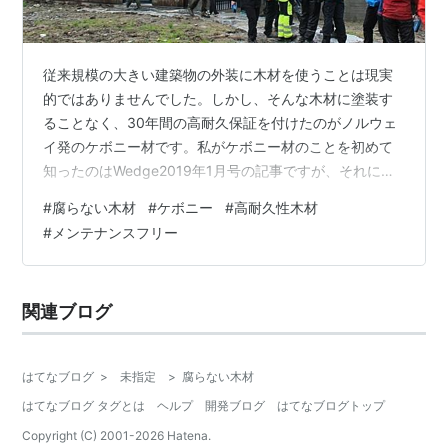
従来規模の大きい建築物の外装に木材を使うことは現実
的ではありませんでした。しかし、そんな木材に塗装す
ることなく、30年間の高耐久保証を付けたのがノルウェ
イ発のケボニー材です。私がケボニー材のことを初めて
知ったのはWedge2019年1月号の記事ですが、それによ
ると日本で豊富かつ安価な杉もケボニー杉としての加工
#
腐らない木材
#
ケボニー
#
高耐久性木材
に向いているそうです。 ケボニー化処理をされた木材
#
メンテナンスフリー
は、広葉樹のように緻密になり、色が濃くなって高級感
が出せるほか、雨に濡れても腐らないため、外壁だけで
なく屋根やデッキにまで使えるようになります。やは
関連ブログ
り、自然の豊かな地方であれば、公共建築にも木のぬく
もりを感じられる外観を演出したい場合がおあ…
はてなブログ
>
未指定
>
腐らない木材
はてなブログ タグとは
ヘルプ
開発ブログ
はてなブログトップ
Copyright (C) 2001-
2026
Hatena.