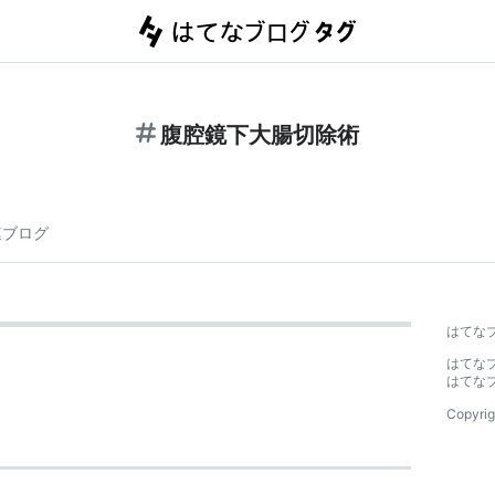
腹腔鏡下大腸切除術
連ブログ
はてな
はてな
はてな
Copyrig