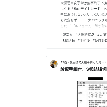
大腸憩室炎手術は無事終了 突
にやる「株のデイトレード」の
中に返済しないといけないポ
も約定せず・・・ 大パニック
した 「ゴルフさーん！気が付
ようとした第一声・・・ 三井松
#
憩室炎
#
大腸憩室炎
#
大腸
誰が聞いても理解できないチン
#
S状結腸
#
手術後
#
硬膜外
知識として、気管にぶっ差した
•
42歳・憩室炎で大腸を切った男
診療明細付、S状結腸切