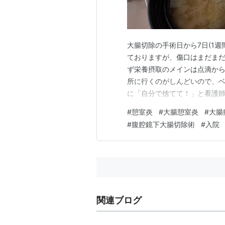
大腸切除の手術日から7日(1週間
ておりますが、傷口はまだまだ
ず栄養摂取のメインは点滴か
所に行くのがしんどいので、ベ
に「自分で捨てて！」と看護師に
久々に体重を計ってみましたとこ
#
憩室炎
#
大腸憩室炎
#
大腸
ｳｯ…二十歳のあたいの体重よ
#
腹腔鏡下大腸切除術
#
入院
は自宅に帰ってからになる…
関連ブログ