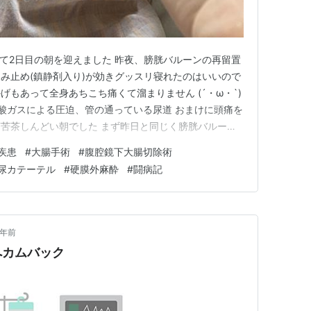
えて2日目の朝を迎えました 昨夜、膀胱バルーンの再留置
み止め(鎮静剤入り)が効きグッスリ寝れたのはいいので
もあって全身あちこち痛くて溜まりません (´・ω・`)
酸ガスによる圧迫、管の通っている尿道 おまけに頭痛を
苦茶しんどい朝でした まず昨日と同じく膀胱バルーン
 麻酔が切れている状態での尿道の器具通過は、痛いのな
疾患
#
大腸手術
#
腹腔鏡下大腸切除術
絶必至です (´；ω；`)ｳｯ… バルーン抜去は何とか痛
尿カテーテル
#
硬膜外麻酔
#
闘病記
4年前
へカムバック