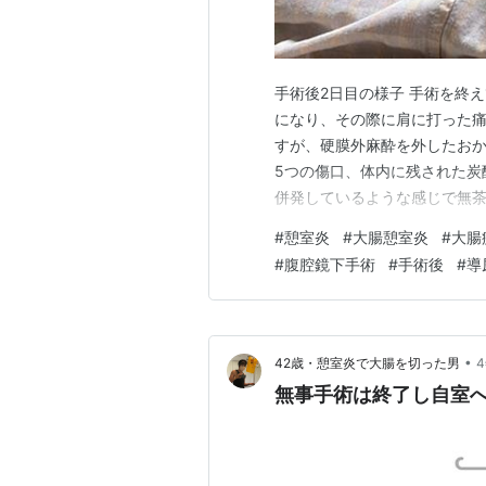
手術後2日目の様子 手術を終
になり、その際に肩に打った痛
すが、硬膜外麻酔を外したおかげ
5つの傷口、体内に残された炭
併発しているような感じで無茶
の抜去から1日は始まりました
#
憩室炎
#
大腸憩室炎
#
大腸
んのってたまりません！ 朝から悶
#
腹腔鏡下手術
#
手術後
#
導
みに耐え無事でしたが、身体…
•
42歳・憩室炎で大腸を切った男
無事手術は終了し自室