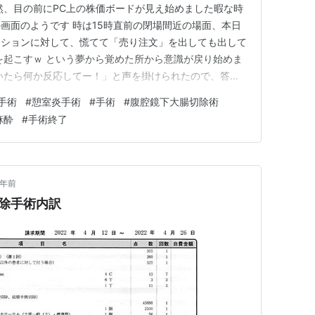
然、目の前にPC上の株価ボードが見え始めました暇な時
画面のようです 時は15時直前の閉場間近の場面、本日
ジションに対して、慌てて「売り注文」を出しても出して
を起こすｗ という夢から覚めた所から意識が戻り始めま
いたら何か反応してー！」と声を掛けられたので、答え
島HD(？) と、まだ夢と現実がごっちゃになっていて、
手術
#
憩室炎手術
#
手術
#
腹腔鏡下大腸切除術
プンカンプンな返答をしてしまいましたｗ ちなみに前
麻酔
#
手術終了
挿管チューブは…
4年前
除手術内訳