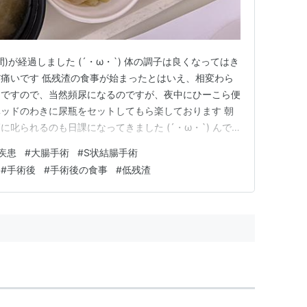
)が経過しました (´・ω・`) 体の調子は良くなってはき
痛いです 低残渣の食事が始まったとはいえ、相変わら
らですので、当然頻尿になるのですが、夜中にひーこら便
ッドのわきに尿瓶をセットしてもら楽しております 朝
叱られるのも日課になってきました (´・ω・`) んで
ろ・・・ 60kgまで痩せこけておりました (´；ω；`)
疾患
#
大腸手術
#
S状結腸手術
これ💦 ちなみにのちに口述しますが、体重の最低ピーク
#
手術後
#
手術後の食事
#
低残渣