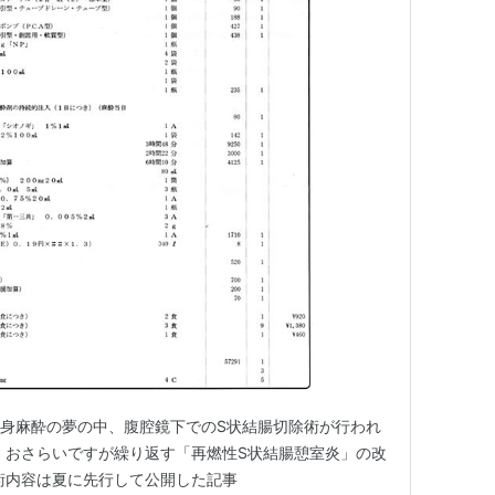
全身麻酔の夢の中、腹腔鏡下でのS状結腸切除術が行われ
 おさらいですが繰り返す「再燃性S状結腸憩室炎」の改
術内容は夏に先行して公開した記事