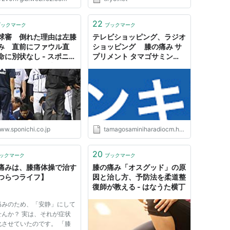
人間の進化は支えの進化から
て血行（血液の流れ）がよくなる
れたと言っても過言ではない
→炎症物質や疲労物質が流れ出て
ょう。 そんな人間の身体を
行きやすくなる →痛みや疲れがと
22
ブックマーク
ブックマーク
る器官は、腰より下、つまり
れやすくなる筋肉の量が増え...
球審 倒れた理由は左膝
テレビショッピング、ラジオ
み 直前にファウル直
ショッピング 膝の痛み サ
命に別状なし - スポニチ
プリメント タマゴサミン
ichi Annex 野球
（たまごさみん）グルコサミ
ン 膝 痛み 膝関節痛みサプリ
膝が痛い サプリ 膝痛サプリ
膝痛みサプリメン��
ww.sponichi.co.jp
tamagosaminiharadiocm.hatenablog.com
20
ックマーク
ブックマーク
痛みは、膝痛体操で治す
膝の痛み「オスグッド」の原
つらつライフ】
因と治し方、予防法を柔道整
復師が教える - はなうた横丁
痛みのため、「安静」にして
せんか？ 実は、それが症状
化させていたのです。 「膝