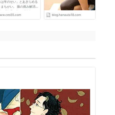
みは年のせい」とあきらめる
、まちがい。 膝の痛み解消
ギは「軟骨細胞の活性化」
ww.ces55.com
blog.hanauta18.com
を実現するのが「膝痛体操」
無理に曲げずにできる体操な
、すでに膝の痛みがある人に
可能です。 膝の痛みには...