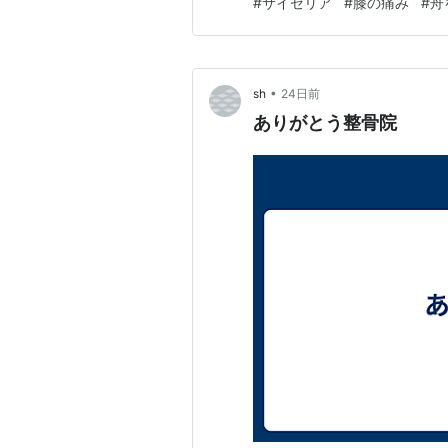
#
サイゼリア
#
膝の痛み
#
舟
無いよ。 これから更に暑くな
・・・・ 膝関節も未だに病院
•
sh
24日前
ありがとう整骨院