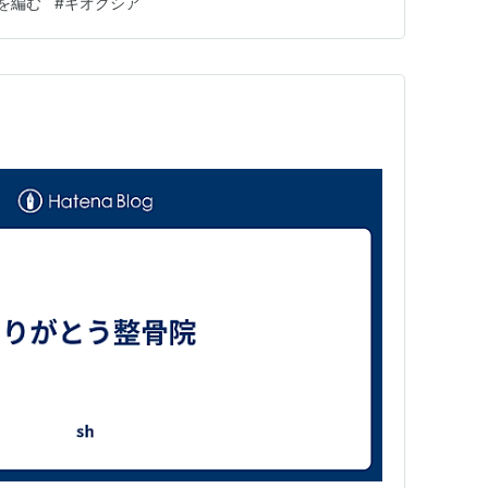
を編む
#
キオクシア
るであろうに、 身体が煮えて死ぬのは嫌だよ・・・・。
へは…