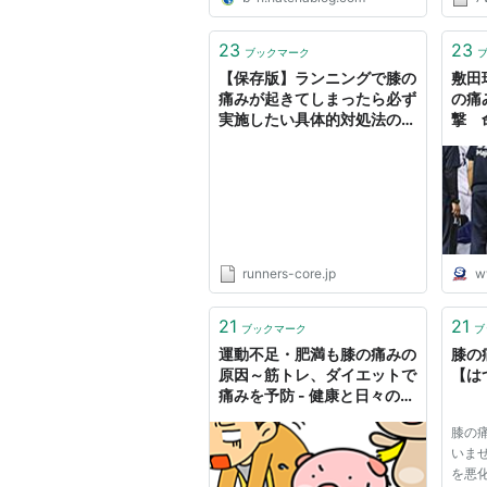
ら、
生ま
でし
23
23
ブックマーク
支え
【保存版】ランニングで膝の
敷田
は...
痛みが起きてしまったら必ず
の痛
実施したい具体的対処法の全
撃 
て！
Spon
runners-core.jp
w
21
21
ブックマーク
ブ
運動不足・肥満も膝の痛みの
膝の
原因～筋トレ、ダイエットで
【は
痛みを予防 - 健康と日々の徒
然～Anのひとりごと
膝の
いま
を悪