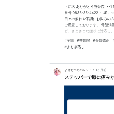
・店名 ありがとう整骨院 ・住所
番号 0836-35-4422 ・URL ht
日々の疲れや不調にお悩みの
ご用意しております。 骨盤矯
ど、さまざまな症状に対応し
す。また、心身のリラックス
#
宇部
#
整骨院
#
骨盤矯正
サポートにも力を入れており
#
よもぎ蒸し
•
よせあつめパレット
1ヶ月前
ステッパーで膝に痛みが