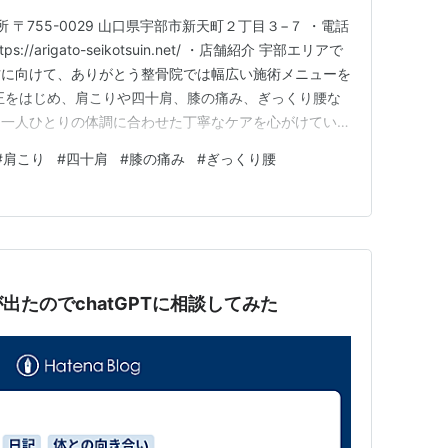
 〒755-0029 山口県宇部市新天町２丁目３−７ ・電話
tps://arigato-seikotsuin.net/ ・店舗紹介 宇部エリアで
方に向けて、ありがとう整骨院では幅広い施術メニューを
正をはじめ、肩こりや四十肩、膝の痛み、ぎっくり腰な
、一人ひとりの体調に合わせた丁寧なケアを心がけていま
を促すよもぎ蒸しも取り入れており、体の内側からの健康
#
肩こり
#
四十肩
#
膝の痛み
#
ぎっくり腰
ます。体の不調を感じた際には、ぜひお気軽…
出たのでchatGPTに相談してみた