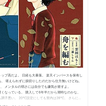
トップ高だよ。 日経も大暴落。 楽天インバースを保有し
あ、 堪えられずに損切りしたのだから仕方無いけどね。
、 メンタルの弱さには自分でも嫌気が差すよ。
遅くなっている。 購入して6年半だから潮時なのかな。
調子悪い。 20℃設定にしても室内は28℃。 さらにイ
よう・・・・、 エアコンの買い換えは想定外です。 お金