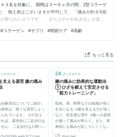
４３名を対象に、 期間は３〜６ヶ月の間、2型コラーゲ
と、 個人差はございますが平均して、 「痛みが約９%前
が得られたそうです。 ・立ち上がりや歩き出しが楽に
動くことに前向きになる などの変化があるかもしれませ
#
コラーゲン
#
サプリ
#
関節ケア
#
高齢
心して摂取できますし、試しに３ヶ月飲んでみて 良かっ
。 こちらは…
もっと見る
24
ブックマーク
ブックマーク
を支える器官 膝の痛み
膝の痛みに効果的な運動法
法
① ひざを鍛えて安定させる
「筋力トレーニング」
痛み解消法についてご紹介。
筋肉、骨、靭帯などの組織が強く
の身体は、様々な器官によっ
丈夫になる →膝を支える力が強く
えられています。 その支え
なり、安定感も増す →膝への負荷
ければ、基本的に二足歩行は
が減って痛みが和らぐ。また、将
ません。 二足歩行は人間へ
来的にも痛みが起こりにくくなる
化した大きな第一歩ですか
（高い予防効果）筋肉の量が増え
v2v0h7glb.web.fc2.com
tiryo.net