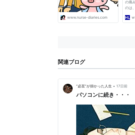
の痛
のは
のカ
www.nurse-diaries.com
w
それ
膝を
ので
も実践
関連ブログ
•
”必至”が掛かった人生
17日前
パソコンに続き・・・