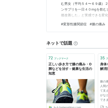
む男女（平均５４〜６９歳）２
ンサプリを一日４０mgを飲む
後改善した」と実感できる変化
なる ・階段の辛さが減る ・
#
変形性膝関節症
#
膝の痛み
ぬ。 副作用の心配も少なく安
たら続けるのもありかもですな
ネットで話題
72
35
ブックマーク
正しい歩き方で膝の痛み・O
身体
脚などを治す - 健康な生活の
解消
知恵
膝の
人間
て支
がな
でき
と進
b-h.hatenablog.com
7