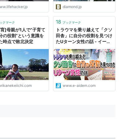
ww.lifehacker.jp
diamond.jp
18
ックマーク
ブックマーク
パ育]母親が1人で“子育て
トラウマを乗り越えて「クソ
分の役割”という意識を
田舎」に自分の役割を見つけ
た時点で敗北決定
たUターン女性の話 - イーア
イデム「ジモコロ」
orikanekeiichi.com
www.e-aidem.com