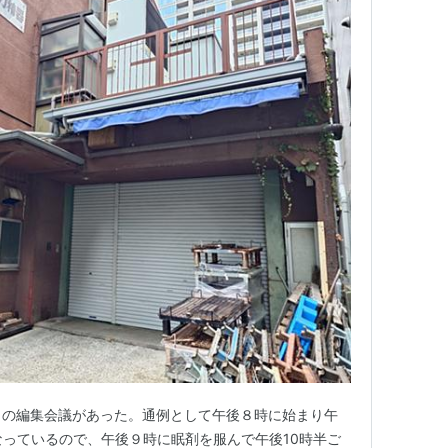
」の編集会議があった。通例として午後８時に始まり午
なっているので、午後９時に眠剤を服んで午後10時半ご