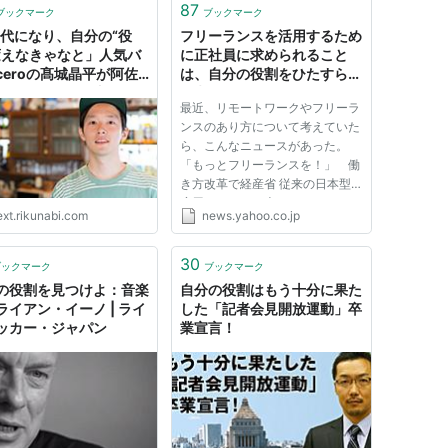
87
ブックマーク
ブックマーク
0代になり、自分の“役
フリーランスを活用するため
変えなきゃなと」人気バ
に正社員に求められること
ceroの髙城晶平が阿佐
は、自分の役割をひたすら
のバーで働く理由とは？
「考え続けること」（えふし
最近、リモートワークやフリーラ
リクナビNEXTジャーナル
ん） - 個人 - Yahoo!ニュー
ンスのあり方について考えていた
ス
ら、こんなニュースがあった。
「もっとフリーランスを！」 働
き方改革で経産省 従来の日本型
雇用システム一本やりだけではな
ext.rikunabi.com
news.yahoo.co.jp
く、兼業、副業、フリーランサー
のような働き手一人ひとりの能力
を柔軟な働き方で引き出していく
30
ブックマーク
ブックマーク
ということが重要 昨今、Web系...
の役割を見つけよ：音楽
自分の役割はもう十分に果た
ライアン・イーノ | ライ
した「記者会見開放運動」卒
ッカー・ジャパン
業宣言！