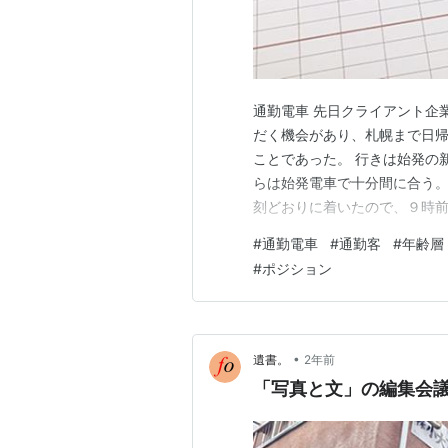
通勤電車 先日クライアント企
だく機会があり、札幌まで日
ことであった。 行きは始発の
らは始発電車で十分間に合う。
刻どおりに着いたので、９時前
議室だったが、９時半前には
#
通勤電車
#
通勤客
#
年齢層
発で仕事に間に合う。札幌の時
#
ポジション
ライト。羽田には19時過に着
•
遺書。
2年前
「写真と文」の編集会