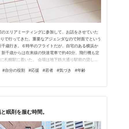
業のエリアミーティングに参加して、お話をさせていた
帰りで行ってきた。重要なアジェンダなので対面でという
新千歳行き。６時半のフライトだが、自宅のある横浜か
 新千歳からは在来線の快速電車で約40分。飛行機も定
に札幌駅に着いた。 会場は地下鉄大通り駅前の貸し会
入ることができた。単身赴任の週末帰省ならば、月曜朝出
#
自分の役割
#
応援
#
若者
#
気づき
#
年齢
間的距離の近さを感じさせられた。 帰りは17時半のフ
陸はしたのだが、渋滞で…
議と眠剤を服む時間。