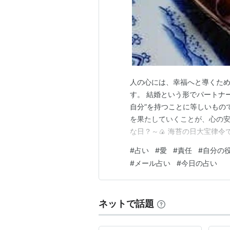
人の心には、幸福へと導くた
す。 結婚という形でパートナ
自分”を持つことに等しいもの
を果たしていくことが、心の安
な日？～🍙 海苔の日大宝律
文化と品質向上を願う日。 🍵
#
占い
#
愛
#
責任
#
自分の
ふ、6＝ろ）から。抹茶文化を楽
#
メール占い
#
今日の占い
合わせ。ブログを書く・読む楽
ネットで話題