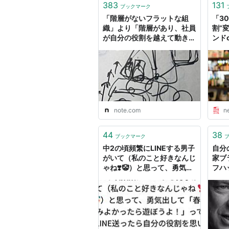
383
131
ブックマーク
「階層がないフラットな組
「3
織」より「階層があり、社員
割”
が自分の役割を越えて動き回
ンド
る組織」のほうが強い説、を
ヶ谷
考える。｜面白法人カヤック
- 
人事部
note.com
n
44
38
ブックマーク
中2の頃頻繁にLINEする男子
自分
がいて（私のこと好きなんじ
家ブ
ゃね❣️🤡）と思って、勇気出
フハ
して「春休みよかったら遊ぼ
うよ！」ってLINE送ったら
自分の役割を思い知らされた
→切ない…