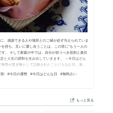
めに、感謝できる人や場所とのご縁が必ず与えられていま
ーを持ち、互いに愛し合うことは、この世に“もう一人の
です。 そして家庭の中では、自分が担うべき役割と責任
定と人生の調和を生み出していきます。 ～今日はどん
令で海苔が貢ぎ物として記録されたことにちなむ日。海苔
 抹茶の日茶道で使う“風炉（ふろ）”の語呂合わせ（2＝
役割
#
今日の運勢
#
今日はどんな日
#
無料占い
しむ日。 ✍️ ブログの日「ブ（2）ロ（6）グ」の語呂
しさを広める…
もっと見る