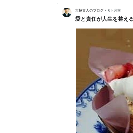
•
大極貴人のブログ
6ヶ月前
愛と責任が人生を整え