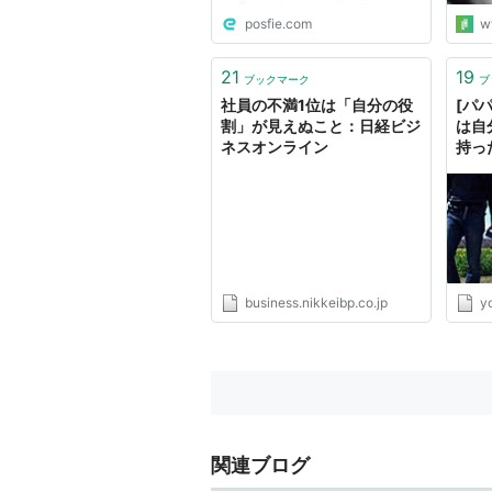
posfie.com
w
21
19
ブックマーク
ブ
社員の不満1位は「自分の役
[パ
割」が見えぬこと：日経ビジ
は自
ネスオンライン
持っ
business.nikkeibp.co.jp
y
関連ブログ