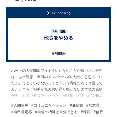
パートの人間関係でうまくいかないことが続いた。最初
は「あー運悪。今回のメンバーハズレだわ」と思ってい
たが、うまくいかないってどういう意味だろうと掘って
みたところ「相手が私の思い通り動かないので私の感情
が害されている状態」だった。日記帳に相手への文句と
自分は何が気に入らないのか書き連ねていったところ８
#
人間関係
#
コミュニケーション
#
価値観
#
無意識
ページにも及んだ。さすがにこれは私がおかしい、自分
#
自己肯定感
#
自分の機嫌は自分でとる
#
練習
#
修行
のおかしさを直視しないことには違うメンバーになって