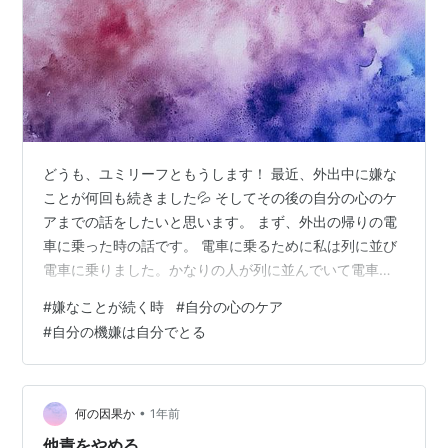
どうも、ユミリーフともうします！ 最近、外出中に嫌な
ことが何回も続きました💦 そしてその後の自分の心のケ
アまでの話をしたいと思います。 まず、外出の帰りの電
車に乗った時の話です。 電車に乗るために私は列に並び
電車に乗りました。かなりの人が列に並んでいて電車が
来て扉が開いた瞬間に右に行く人と左に行く人で分かれ
#
嫌なことが続く時
#
自分の心のケア
ました。 その時に私は左右に行く人で上手く前へ進めず
#
自分の機嫌は自分でとる
に突っかかってしまったのです。 そして後ろでイライラ
している男性がいることに気づきました。 『あっ、私に
キレてるな！』と直感で分かりました。そして私もその
男性もなんとか席に座れたのですが、座った瞬間に男性
•
何の因果か
1年前
が私に聞こえる大きさで 「もったもっ…
他責をやめる