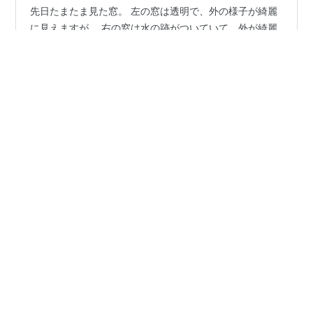
先日たまたま見た窓。 左の窓は透明で、外の様子が綺麗
に見えますが、 右の窓は水の跡がついていて、外が綺麗
に見えません。 自分が幸せじゃないと感じる時って、 こ
の右の窓みたいになっているのではないかなと思いまし
た。 自分がどんな環境にいるのかは、もちろん大切な事
だけど、 自分がどんなフィルターを通して外の世界を見
#
悩み 迷い
#
悩み 一人 人生
#
幸せになりたい!
ているかもとても大事。 だって、それで景色は全然変わ