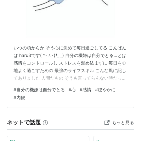
いつの頃からか そう心に決めて毎日過ごしてる こんばん
は haru3です( *･ㅅ･)*_ _) 自分の機嫌は自分でとる…とは
感情をコントロールし ストレスを溜め込まずに 毎日を心
地よく過ごすための 最強のライフスキル こんな風に記し
てありました 人間だもの そうも言ってらんない時だって
あるわよっ！！ って事もあるけどね それでも なるべく
#
自分の機嫌は自分でとる
#
心
#
感情
#
穏やかに
他人や環境に振り回されず 心穏やかな状態を自分で作り
#
内観
出せるよう 心がけてるつもり それがさ 最近ちょいちょ
い心を乱される事あって 時折フツフツと湧いてくる負の
感情… やだわぁ💦 でもそんな自分も否定せずに受け入れ
ネットで話題
もっと見る
つつ お香炊いて呼吸を整えて内観してみる ｳ…