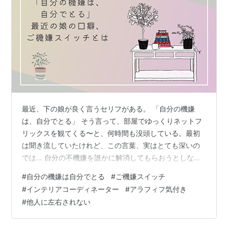
最近、下の娘が良く言うセリフがある。 「自分の機嫌
は、自分でとる」 そう言って、部屋でゆっくりネットフ
リックスを観てくる〜と、何時間も没頭している。最初
は聞き流していたけれど、この言葉、実はとても深いの
では… 自分の不機嫌を誰かに解消してもらおうとしな
い。 「察してほしい」と期待しすぎない。 誰かの言動に
#
自分の機嫌は自分でとる
#
ご機嫌スイッチ
左右されすぎない。 そして、自分を整える“スイッチ”を
#
インテリアコーディネーター
#
アラフィフ気付き
知っておくこと。 それが「自分の機嫌は、自分でとる」
#
他人に左右されない
ということなのだと思う。 そんな娘の言葉を思い出しな
がら、私は最近ふと家の中を見渡して気づいた。どうも