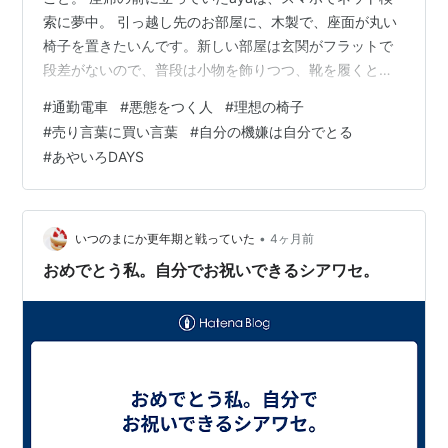
索に夢中。 引っ越し先のお部屋に、木製で、座面が丸い
椅子を置きたいんです。新しい部屋は玄関がフラットで
段差がないので、普段は小物を飾りつつ、靴を履くとき
だけ座る――そんなインテリア兼腰掛け用の椅子を探し
#
通勤電車
#
悪態をつく人
#
理想の椅子
中です。 ガタン――と電車が止まると、周りがざわざわ
#
売り言葉に買い言葉
#
自分の機嫌は自分でとる
と動き出しました。どうやら人の乗降が多い駅に着いた
#
あやいろDAYS
ようです。 降りる人が入り口に向かって流れるため、立
っていると押されることもしばしば。 とはいえ、みんな
大人です。立っている人は降りる人が通りやすいように
道を空け、反対に、降りる人は立ってい…
•
いつのまにか更年期と戦っていた
4ヶ月前
おめでとう私。自分でお祝いできるシアワセ。