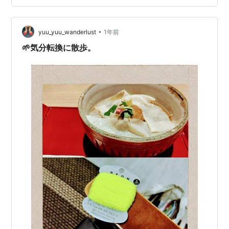
も同じ問題が起こると強く感じたので、自分がもってい
る価値観？を見ていった。すると「負担の大きいことは
若者がやるべき」「必要だけど放置されてることは手が
•
yuu_yuu_wanderlust
1年前
空いたタイミングの人がやるべき」みたいなことを私
🌱気分転換に散歩。
は…