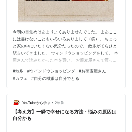
今朝の目覚めはあまりよくありませんでした。 まあここ
には書けないこともいろいろありまして（笑）、 ちょっ
と家の中にいたくない気分だったので、 散歩がてらひと
駅歩いてきました。 ウィンドウショッピングをして、 本
屋さんで読みたかった本を買い、 お蕎麦屋さんで買った
本を読み、 帰りにカフェに寄ってまた本の続きを読み、
#
散歩
#
ウインドウショッピング
#
お蕎麦屋さん
家に帰ってガーッと寝たら（笑）、 気分がだいぶよくな
#
カフェ
#
自分の機嫌は自分でとる
ったような気がします。 自分の機嫌は自分でとるしかな
いですね。 お昼に食べた湯葉のお蕎麦と、 通りすがりの
お店で買った蛍光の糸。 （何に使うんだろう……でもか
わいいから何かに使いたい）
•
YouTubeから学ぶ
2年前
【考え方】一瞬で幸せになる方法・悩みの原因は
自分かも