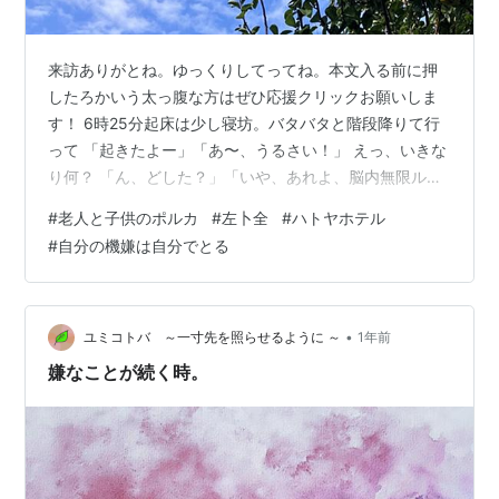
来訪ありがとね。ゆっくりしてってね。本文入る前に押
したろかいう太っ腹な方はぜひ応援クリックお願いしま
す！ 6時25分起床は少し寝坊。バタバタと階段降りて行
って 「起きたよー」「あ〜、うるさい！」 えっ、いきな
り何？ 「ん、どした？」「いや、あれよ、脳内無限ルー
プが始まったんよ」「なんのループ？」「子どもに囲ま
#
老人と子供のポルカ
#
左卜全
#
ハトヤホテル
れたじいちゃんが『ズビズバ〜、パパパヤ〜、やめてけ
#
自分の機嫌は自分でとる
れ、やめてけれ*1』いうやつよ」「あー、あれか。それ
はそれは、ご愁傷様」 まあ、耳につく曲ってときどきあ
るからね。この前は「伊東に行くならハトヤ」がループ
してたらしい。 その発端は、ムロツヨシと小泉孝太郎が
•
ユミコトバ ～一寸先を照らせるように ～
1年前
出てた旅行番組。静岡県伊東市の旅館…
嫌なことが続く時。