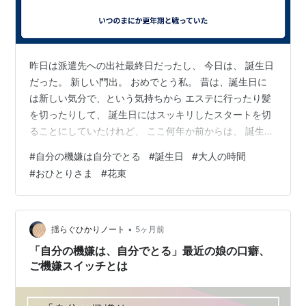
昨日は派遣先への出社最終日だったし、 今日は、 誕生日
だった。 新しい門出。 おめでとう私。 昔は、誕生日に
は新しい気分で、という気持ちから エステに行ったり髪
を切ったりして、 誕生日にはスッキリしたスタートを切
ることにしていたけれど、 ここ何年か前からは、 誕生日
を機嫌良く過ごす、ということに徹底している。 今日か
#
自分の機嫌は自分でとる
#
誕生日
#
大人の時間
ら有休消化で休みなので ゆっくりと起きて 誕生日ケーキ
#
おひとりさま
#
花束
を買いに行った。 どこのケーキ屋さんにしようか考える
だけでも楽しい。 好きなお店にしようかと思ったけど、
いつもは買わないお店に決定。 ケーキ持ってウロウロで
きないので、 すぐ帰宅。 帰宅してから、すぐに食べる。
•
揺らぐひかりノート
5ヶ月前
今日の晩ごはん…
「自分の機嫌は、自分でとる」最近の娘の口癖、
ご機嫌スイッチとは