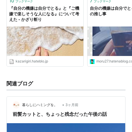
10
7
ブックマーク
ブックマーク
『自分の機嫌は自分でとる』と『ご機
自分の機嫌は自分でとる
嫌で楽しそうな人になる』について考
の推し事
えた - かざり斬り
kazarigiri.hateblo.jp
moru27.hatenablog.
関連ブログ
•
暮らしにハミングを。
3ヶ月前
前髪カットと、ちょっと残念だった午後の話