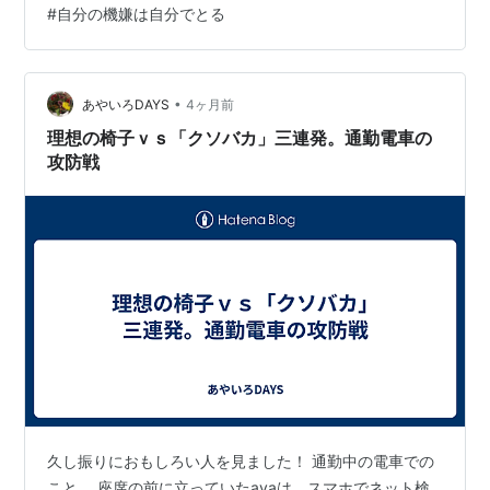
#
自分の機嫌は自分でとる
切ったほうが安いし、 前髪のためだけに美容院に行くの
も、なんだか億劫で。 でも今後やりたい髪型的に、 セル
フカットは厳しそうで、思い切って行ってみたんです。
そしたら、 視界が良くなったのはもちろんなんですけ
•
あやいろDAYS
4ヶ月前
ど、 なんか、ちょっと満た…
理想の椅子ｖｓ「クソバカ」三連発。通勤電車の
攻防戦
久し振りにおもしろい人を見ました！ 通勤中の電車での
こと。 座席の前に立っていたayaは、スマホでネット検