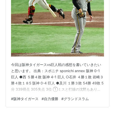
今回は阪神タイガースvs巨人戦の感想を書いていきたい
と思います。 出典：スポニチ sponichi annex 阪神 0-1
巨人 ●西 ５勝４敗 阪神 4-1 巨人 ○石井 ４勝１敗 岩崎３
勝４敗１８S 阪神 0-4 巨人 ●及川 １勝３敗 54勝 49敗 5
分 339得点 305失点 3位 ①ミスと打線の沈黙もあり、
自力優勝が消滅 先発は西投手ですが、初回2アウト2塁の
#
阪神タイガース
#
自力優勝
#
グランドスラム
ピンチを背負うと、岡本選手の打球を佐藤輝選手が悪送
球、タイムリーエラーとなり先制点を与えます。 それで
も2回以降西投手は立ち直り好投を続けるものの、打線は