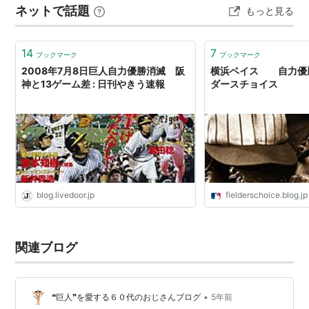
ネットで話題
もっと見る
巨人先発山﨑投手を崩せず。最初のチャンスが8回と情け
ない状態になると、…
14
7
ブックマーク
ブックマーク
2008年7月8日巨人自力優勝消滅 阪
横浜ベイス 自力優勝
神と13ゲーム差 : 日刊やきう速報
ダースチョイス
blog.livedoor.jp
fielderschoice.blog.jp
関連ブログ
•
❝巨人❞を愛する６０代のおじさんブログ
5年前