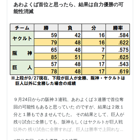
あわよくば首位と思ったら、結果は自力優勝の可
能性消滅
９月24日からの阪神３連戦、あわよくば３連勝で首位奪
回の可能性もあると思っていた のですが、結果は２敗１
分と１勝もできませんでした。 その結果として、巨人が
残り試合に全勝しても、阪神もしくはヤクルトが巨人戦
以外の 残り試合に全勝すれば、巨人は勝率で上回れない
ということで自力優勝の可能性が消滅 しました。 そこ