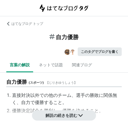
はてなブログ トップ
自力優勝
このタグでブログを書く
言葉の解説
ネットで話題
関連ブログ
自力優勝
(
スポーツ
)
【
じりきゆうしょう
】
直接対決以外での他のチーム、選手の勝敗に関係無
く、自力で優勝すること。
優勝決定試合を勝利し、優勝を決めること。
解説の続きを読む
関連キーワード