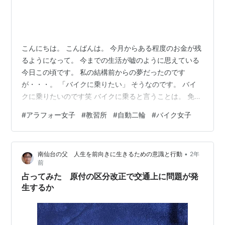
こんにちは。 こんばんは。 今月からある程度のお金が残
るようになって。 今までの生活が嘘のように思えている
今日この頃です。 私の結構前からの夢だったのです
が・・・。 「バイクに乗りたい」 そうなのです。 バイ
クに乗りたいのです笑 バイクに乗ると言うことは。 免許
を取得しなければならないのですが。 そうなると、教習
#
アラフォー女子
#
教習所
#
自動二輪
#
バイク女子
所に通わなければなりません・・・。 先日、教習所に行
く用事がありまして。 何気なく聞いて見たところ。 とり
あえず、適性検査を受けてからですねとのことで。 ４月
•
南仙台の父 人生を前向きに生きるための意識と行動
2年
２４日に受けることにしました。 実質、入校したような
前
ものです。 問題は、仕事の関係上毎日は通えないので。
占ってみた 原付の区分改正で交通上に問題が発
少し時間が取得するのに…
生するか