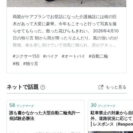
両親がケアプランでお世話になった介護施設には桜の巨
木があって大変に豪華。今年もこそっと行って写真を撮
らせてもらった。散った花びらもきれい。 2026年4月10
日の独り言 朝から雨が降ったり止んだり。風の強いのが
難儀。傘を差し掛けていて強風に煽られ、肩がグキッと
なる。 ETFまた下がった（株価が上がると下がる逆張り
#
ジクサー150
#
バイク
#
オートバイ
#
自動二輪
投資信託）。胃が痛い・・・。 FBのインチキ臭い広告を
#
桜
#
独り言
排除してくれ。【引用】メタ、新ＡＩ「ミューズ・スパ
ーク」発表 開発競争巻き返しへ(ロイター) #Yahooニュー
ス
ネットで話題
もっと見る
https://news.yahoo.co.jp/articles/eb82dcbf660e25ebe
91f43a7…
58
30
ブックマーク
ブックマーク
誰も書かなかった大型自動二輪免許一
駐車禁止の対象から自
発試験必勝法
外、道路状況に応じて
| レスポンス（Respon