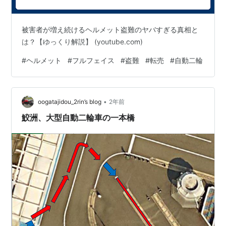
被害者が増え続けるヘルメット盗難のヤバすぎる真相と
は？【ゆっくり解説】 (youtube.com)
#
ヘルメット
#
フルフェイス
#
盗難
#
転売
#
自動二輪
•
oogatajidou_2rin’s blog
2年前
鮫洲、大型自動二輪車の一本橋