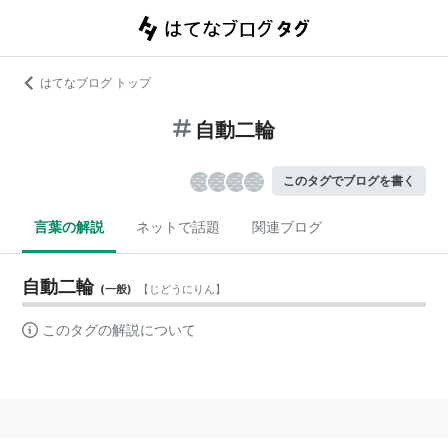
はてなブログ トップ
自動二輪
このタグでブログを書く
言葉の解説
ネットで話題
関連ブログ
自動二輪
(
一般
)
【
じどうにりん
】
このタグの解説について