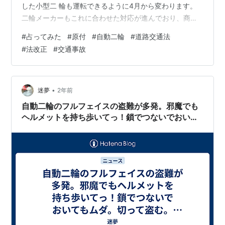
した小型二 輪も運転できるように4月から変わります。
二輪メーカーもこれに合わせた対応が進んでおり、商用
原付として圧倒的 な勢力となっていたホンダのスーパー
#
占ってみた
#
原付
#
自動二輪
#
道路交通法
カブも姿を消すことになりました。 原付免許で運転でき
#
法改正
#
交通事故
る車両が大型化することによる懸念であったり、交通 ル
ールの誤解による事故の発生などを問題視する声もあり
ます。 果たしてこの改正によって交通上の問題は増える
ことになるのでしょうか。 写真は鑑定の結果となりま
•
迷夢
2年前
す。 左側が結果、右側が環境条件…
自動二輪のフルフェイスの盗難が多発。邪魔でも
ヘルメットを持ち歩いてっ！鎖でつないでおいて
もムダ。切って盗む。転売するのに利用しよおる
サイトや店にも責任取らせるべき。