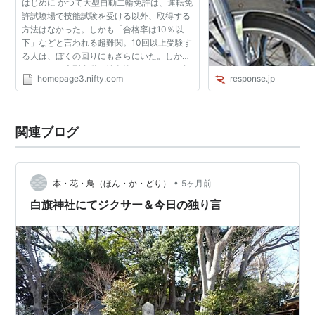
はじめに かつて大型自動二輪免許は、運転免
許試験場で技能試験を受ける以外、取得する
方法はなかった。しかも「合格率は10％以
下」などと言われる超難関。10回以上受験す
る人は、ぼくの回りにもざらにいた。しか
し、そんな大型自動二輪免許も、１９９６年
homepage3.nifty.com
response.jp
９月から教習所でも取得できるようになり、
門戸は大きく広がった...
関連ブログ
•
本・花・鳥（ほん・か・どり）
5ヶ月前
白旗神社にてジクサー＆今日の独り言