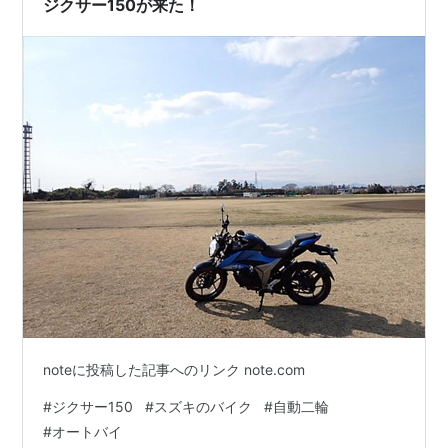
ジクサー150が来た！
だ犬の散歩の人…
noteに投稿した記事へのリンク note.com
#
ジクサー150
#
スズキのバイク
#
自動二輪
#
オートバイ