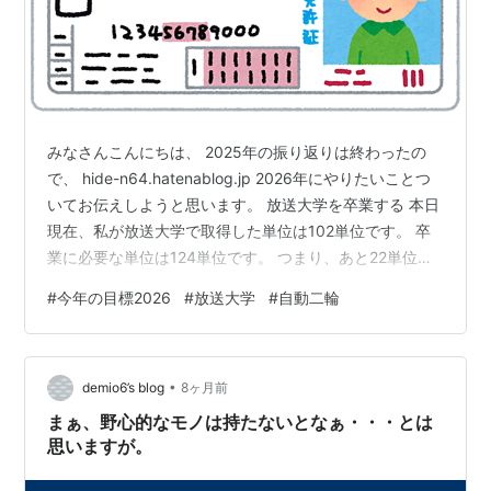
みなさんこんにちは、 2025年の振り返りは終わったの
で、 hide-n64.hatenablog.jp 2026年にやりたいことつ
いてお伝えしようと思います。 放送大学を卒業する 本日
現在、私が放送大学で取得した単位は102単位です。 卒
業に必要な単位は124単位です。 つまり、あと22単位取
れば卒業できます。（単位数以外にいろいろ条件はあり
#
今年の目標2026
#
放送大学
#
自動二輪
ますが、すでにほとんどクリアしているので、全部クリ
アしたと仮定します。） 2学期は12単位科目登録しまし
た。 あとは単位認定試験（4科目8単位）を受験するだけ
•
です。 単位認定試験の期間中に石垣島マラソンを入れて
demio6’s blog
8ヶ月前
しまいましたが、きちんと準備して受験したいと…
まぁ、野心的なモノは持たないとなぁ・・・とは
思いますが。