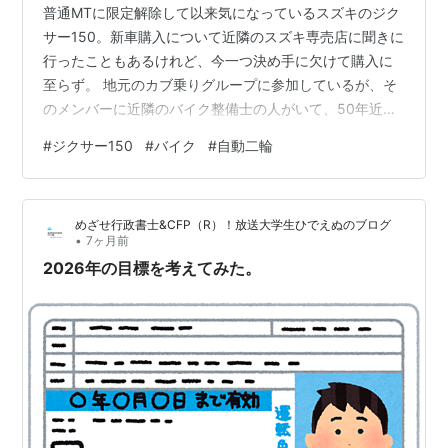
普通MTに限定解除して以来気になっているスズキのジク
サー150。新車購入について近隣のスズキ専売店に聞きに
行ったこともあるけれど、今一つ決め手に欠けて購入に
至らず。 地元のカブ乗りグループに参加しているが、そ
のメンバーに近隣のバイク整備士の人がいて、50年近く
前に原付を購入した店に勤めていると教えてもらってい
#
ジクサー150
#
バイク
#
自動二輪
た。そして、ネットの中古バイク情報にその店のジクサ
ー150が掲載されたのである。初年度は2021年で、走行
浅く、総額もかなり安価。これも何かの縁だろうと来店
めざせ行政書士&CFP（R）！放送大学生ひでえぬのブログ
予約して見に行ってみた。 実車にはちょっと傷んでいる
•
7ヶ月前
部分もあり、そのあたりをきちんと説明してくれて、そ
2026年の目標を考えてみた。
の分安くしているということだった…