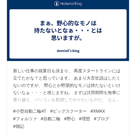
新しい仕事の就業日も決まり、 再度スタートラインには
立てたかな？と思っています。 あまり大言壮語はしたく
ないのですが、 野心とか野望的なモノは持たないといけ
ないなぁ・・・と感じますね。 まずは試用期間を無事に
乗り越え、パソコンを新調してやりたいものだ。 なんて
考えていたりします。 自動二輪車は・・・ヤマハなら
#
小型自動二輪AT
#
ビッグスクーター
#
XMAX
XMAX、ホンダならフォルツァを狙っています。 やっぱ
#
フォルツァ
#
自動二輪
#
野心
#
理想
#
ブログ
り小型自動二輪では京奈和道に乗れないので、 和歌山マ
#
雑記
リーナシティに行きづらいのは大きな不便だよなぁと感