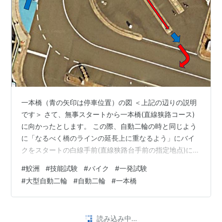
一本橋（青の矢印は停車位置）の図 ＜上記の辺りの説明
です＞ さて、無事スタートから一本橋(直線狭路コース)
に向かったとします。 この際、自動二輪の時と同じよう
に「なるべく橋のラインの延長上に重なるよう」にバイ
クをスタートの白線手前(直線狭路台手前の指定地点)に止
めます。 目線の目標 点線のあたり 通過時のコツは自動
#
鮫洲
#
技能試験
#
バイク
#
一発試験
二輪のときに教わったまんまですが目線の目標として使
#
大型自動二輪
#
自動二輪
#
一本橋
えそうなのが坂道発進の坂道入口の道路標識です。白い
棒が2本ほど見えますので、それを目線の目標にすると良
いと思います。＜上のイラスト参照＞ なるべく遠くに目
読み込み中…
線を置くの目標です。 一本橋の出口付近を目線目標にさ