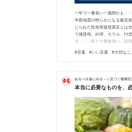
一年で一番長い一週間かも・・
半島地震の明らかになる被災
じられた性加害疑惑震災とは
で擁護側、糾弾、モラル、忖度
点・・・様々で興味深い。結局
異望むホームの番組まで出れ
#
言葉
#
いい言葉
#
大切なこ
ーズの時と同じ。最後ぐらい王
何かいろいろと仕事を手伝っ
あるべき論にゆる～く近づく健康生
本当に必要なものを、