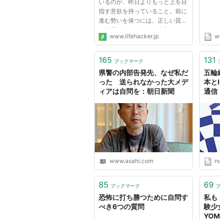
いるのが、昨日よりもっと上を目
指す意欲を持っていること。前に
進む勢いを保つには、正しい質問
を自問し続けることが大切です。
www.lifehacker.jp
w
職を探す、自分の経営する会社の
成功を目指す、キャリアのはしご
を1段のぼるなど、どんな目的で
165
131
ブックマーク
あれ、定期的に自分を見つめ...
県警の内部告発先、なぜ私だ
五輪
った 送られなかった大メデ
本と
ィアは自問を：朝日新聞
通信
www.asahi.com
n
85
69
ブックマーク
恐怖に打ち勝つために自問す
私も
べき6つの質問
験少女
YOM