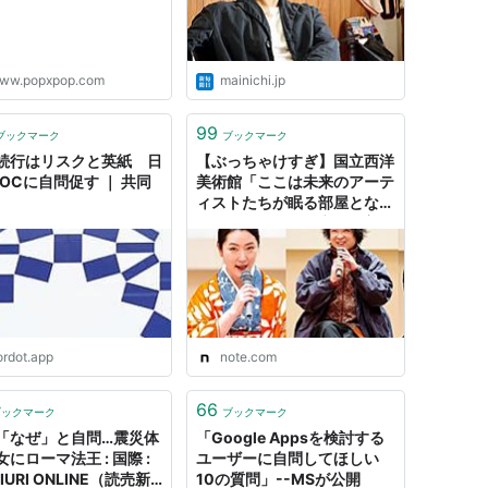
ww.popxpop.com
mainichi.jp
99
ブックマーク
ブックマーク
続行はリスクと英紙 日
【ぶっちゃけすぎ】国立西洋
IOCに自問促す ｜ 共同
美術館「ここは未来のアーテ
ィストたちが眠る部屋となり
えてきたか？―国立西洋美術
館65年目の自問｜現代美術
家たちへの問いかけ」記者発
表会と参加作家の梅津庸一、
小田原のどか、鷹野隆｜「レ
ビューとレポート」
ordot.app
note.com
66
ブックマーク
ブックマーク
「なぜ」と自問…震災体
「Google Appsを検討する
にローマ法王 : 国際 :
ユーザーに自問してほしい
IURI ONLINE（読売新
10の質問」--MSが公開