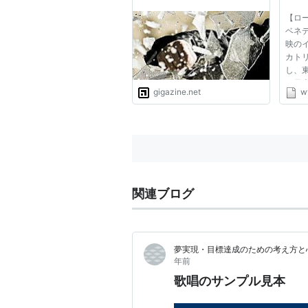
聞）
【ロ
ベネ
映の
カト
し、
の日
gigazine.net
w
も、
とい
に答
と、
質問...
関連ブログ
夢実現・目標達成のための考え方と
年前
歌唱のサンプル見本