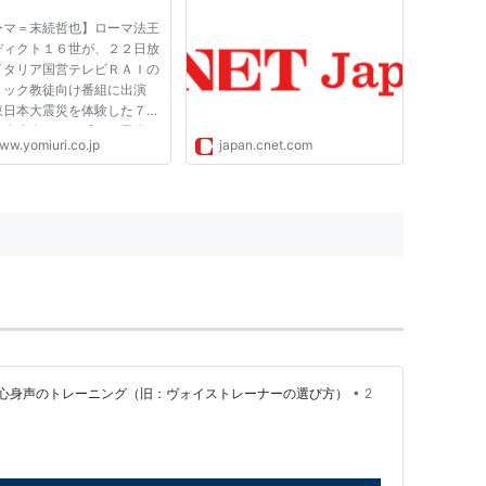
ーマ＝末続哲也】ローマ法王
ディクト１６世が、２２日放
イタリア国営テレビＲＡＩの
リック教徒向け番組に出演
東日本大震災を体験した７歳
本人少女からの「なぜ子供
ww.yomiuri.co.jp
japan.cnet.com
こんなに悲しい思いをしない
けないのですか」という質問
えた。 ＲＡＩなどによる
法王がテレビで一般視聴者の
•
心身声のトレーニング（旧：ヴォイストレーナーの選び方）
2