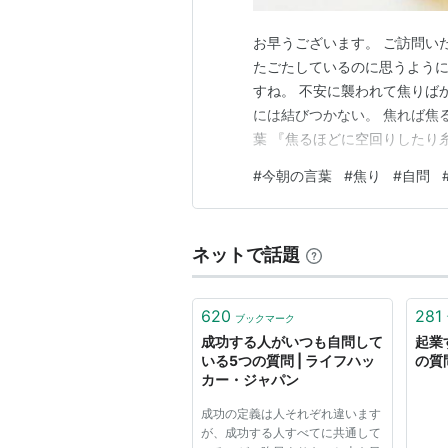
お早うございます。 ご訪問い
たごたしているのに思うよう
すね。 不安に襲われて焦りば
には結びつかない。 焦れば焦
葉 『焦るほどに空回りしたり
ましょう。 「自分は今焦って
#
今朝の言葉
#
焦り
#
自問
間でもいいから目の前の問題か
としても焦りが遠のいて冷静さ
ネットで話題
620
281
ブックマーク
成功する人がいつも自問して
起業
いる5つの質問 | ライフハッ
の質問
カー・ジャパン
成功の定義は人それぞれ違います
が、成功する人すべてに共通して