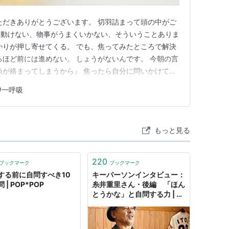
ただきありがとうございます。 切羽詰まって頭の中がご
に動けない、物事がうまくいかない、そういうことありま
かりが押し寄せてくる。 でも、焦ってみたところで解決
るほど前には進めない。 しょうがないんです。 今朝の言
糸が絡まってしまうから』 焦ったら自分に問いかけてみ
いる？」と。 一度呼吸を整えてください。 ほんの少しの
#
一呼吸
ら意識を外してみてください。 解決には至らなかった
を取り戻すこ…
もっと見る
220
ブックマーク
ブックマーク
する前に自問すべき10
キーパーソンインタビュー：
 | POP*POP
糸井重里さん・後編 「ほん
とうかな」と自問する力 | 毎
日新聞