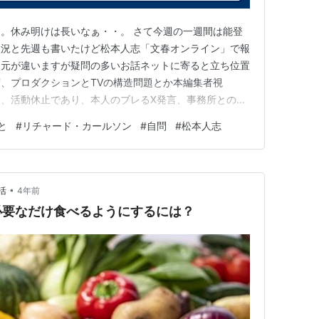
。休み明けは長いなぁ・・。 さて今週の一週間は能登
状況と先週も書いたけど松本人志「文春オンライン」で報
次元が違いますが疑問の多いお話ネットに寄ると立ち位置
、プロダクションとTVの構造問題とか本編集者視
、活動休止であり、本人のブレるX発言、事務所との相
ない事態は裸の王様具合が出てますねまさにこれはジャニ
と
#
リチャード・カールソン
#
自問
#
松本人志
様らしくカッコつけて下さいって感じ 個人的一週間は
て貰って何とか帳尻あった感じ松本…
•
活
4年前
必要なだけ食べるようにするには？