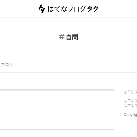
自問
連ブログ
はてな
はてな
はてな
Copyrig