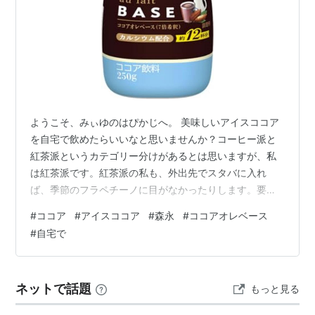
ようこそ、みぃゆのはぴかじへ。 美味しいアイスココア
を自宅で飲めたらいいなと思いませんか？コーヒー派と
紅茶派というカテゴリー分けがあるとは思いますが、私
は紅茶派です。紅茶派の私も、外出先でスタバに入れ
ば、季節のフラペチーノに目がなかったりします。要
は、甘いものが好きなんです。ドトールやコメダ珈琲店
#
ココア
#
アイスココア
#
森永
#
ココアオレベース
では必ずといっていい程、アイスココアを頼んでいま
#
自宅で
す。最近のお気に入りは、コメダ珈琲店でのアイスココ
ア。ココアの上に、ソフトクリームが乗っているんで
す。そんな私が、先日出会って感動した、アイスココア
ネットで話題
もっと見る
に適した商品がありますので、ご紹介いたします。 アイ
スココアを美味しく飲むためには アイスココアに求める