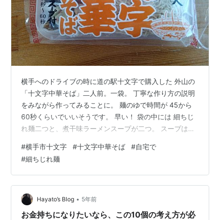
横手へのドライブの時に道の駅十文字で購入した 外山の
「十文字中華そば」二人前。一袋。 丁寧な作り方の説明
をみながら作ってみることに。 麺のゆで時間が 45から
60秒くらいでいいそうです。 早い！ 袋の中には 細ちじ
れ麺二つと、煮干味ラーメンスープが二つ。 スープはし
っかりと醤油の色です。 産直で買っていた焼豚を切って
#
横手市十文字
#
十文字中華そば
#
自宅で
乗せて、 ゆで卵、シナチク、ネギをトッピングして出来
#
細ちじれ麺
ました! 焼豚茹でているお湯の蒸気で温めました。 煮干
しの香りが広がって、 醤油味のスープが懐かしい感じの
中華そば。 早茹での麺は細く縮れていて 昔ながらの中華
そばという感じでした。 早茹での麺のおかげで、簡単
•
Hayato’s Blog
5年前
に、早く出来て、 こ…
お金持ちになりたいなら、この10個の考え方が必