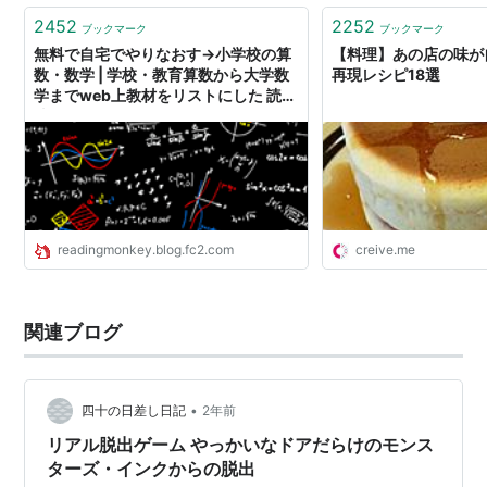
点…
2452
2252
ブックマーク
ブックマーク
無料で自宅でやりなおす→小学校の算
【料理】あの店の味が
数・数学 | 学校・教育算数から大学数
再現レシピ18選
学までweb上教材をリストにした 読書
猿Classic: between / beyond
readers
readingmonkey.blog.fc2.com
creive.me
関連ブログ
•
四十の日差し日記
2年前
リアル脱出ゲーム やっかいなドアだらけのモンス
ターズ・インクからの脱出