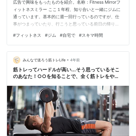
広告で興味をもったものを紹介。名称：Fitness Mirrorフ
ィットネスミラー ここ１年程、知り合いと一緒にジムに
通っています。基本的に週一回行っているのですが、仕
事がつまっていたり、行こうと思っている前日の帰りが
遅くなると億劫になってしまいます。。。 で、世の中に
#
フィットネス
#
ジム
#
自宅で
#
スキマ時間
は「ミラー型デバイス」でジムと同様の運動ができるサ
ービスがあるんですね！しりませんでした。。。これな
ら自宅で自分の好きな時間、スキマ時間に体を動かすこ
•
とが出来ますね！とはいうものの、トレーニングの機械
みんなで送ろう筋トレLife
4年前
があるわけではないので、実施できるメニューは限られ
筋トレってハードルが高い...そう思っているそこ
るんですけどねｗ それでもコ…
のあなた！○○を知ることで、全く筋トレをやっ
たことの無い人でも筋トレが習慣になる方法と
は？