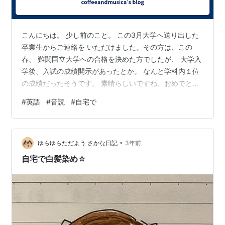
こんにちは。 少し前のこと。 この3月大学へ送り出した
卒業生からご連絡を いただけました。その方は、この
春、 難関国立大学への合格を決めた方でしたが、 大学入
学後、入試の成績開示があったとか。 なんと学科内１位
の成績だったそうです。 素晴らしいですね、おめでとう
ございます。 そちらの大学、その方が受験された学部
#
英語
#
音読
#
自宅で
は、 他学部とは別の難易度の高い長文、和文英訳、 自由
英作に加え、ボリュームのある長さの リスニング問題が
課されます。 ちなみにリスニングについては、 日本語で
•
答える記述問題です。 そちらの優秀な学生について少し
ゆらゆらただよう さかな日記
3年前
お話をすると、 その方は、最初お母様に渋々連れてこら
自宅で白髪染め☆
れ、 小学校６年生の秋か…