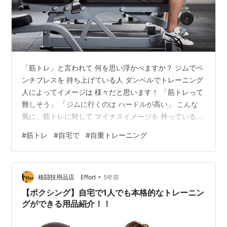
「筋トレ」と言われて 何を思い浮かべますか？ ジムでベ
ンチプレスを 持ち上げている人 ダンベルでトレーニング
人によってイメージは 様々だと思います！ 「筋トレって
難しそう」 「ジムに行くのは ハードルが高い」 こんな
風に、筋トレに対して マイナスイメージを 持っている人
も 少なくないのでは？ そんな方に少しでも筋トレを
#
筋トレ
#
自宅で
#
自重トレーニング
「身近」 に感じて貰えればと思います！ 今回は、筋トレ
を 身近に感じて貰うために、 あるトレーニングについて
お教えします！ これを知れば、普段 筋トレをやっている
•
人なら より効率的な筋トレが、 あまりやっていない人な
格闘技用品店 Effort
5年前
ら 筋トレを身近に感じることが 可能になります！ 逆
【ボクシング】自宅で1人でも本格的なトレーニン
に、い…
グができる用品紹介！！