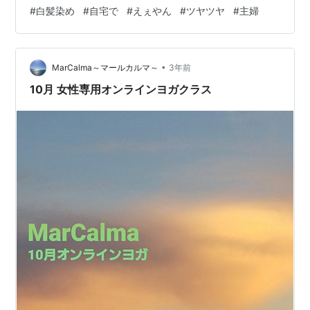
ったのですが（美容院で白髪染めにするとプラス料金に
#
白髪染め
#
自宅で
#
えぇやん
#
ツヤツヤ
#
主婦
なるし）、チラホラと白髪が気になっていたので初めて
の白髪染めです。 口コミを見て、こちらを選びました。
リンク 染料を付ける前に、頭皮と髪を守るトリートメン
•
トを塗るところが驚きました。 すでに少し茶色い髪だっ
MarCalma～マールカルマ～
3年前
たので、パッケージのお姉さんのような髪色にはならず
10月 女性専用オンラインヨガクラス
茶色っぽい仕上がりとなりました。 でも…