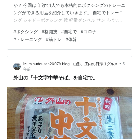
か？ 今回は自宅で1人でも本格的にボクシングのトレーニ
ングができる用品を紹介していきます。 自宅でトレーニ
ング シャドーボクシング 鏡 軽量ダンベル サンドバック
パンチングボール 体幹トレーニング 筋トレ まとめ 🔻大
#
ボクシング
#
格闘技
#
自宅で
#
コロナ
人気コスパ最強プロテイン🔻 シャドーボクシング シャド
#
トレーニング
#
筋トレ
#
体幹
ーは自宅でもどこでもできますよね。 しかしただするの
ではなく少し工夫するだけで自宅でも本格的にトレーニ
ングをすることができます。 鏡 鏡は割と高いのですがコ
•
izumihudousan2007’s blog 山形、庄内の日帰りグルメ
5
スパ的に良いものをご紹介します。 日本製 ミラー 鏡 ア
年前
ンティーク ウ…
外山の「十文字中華そば」を自宅で。