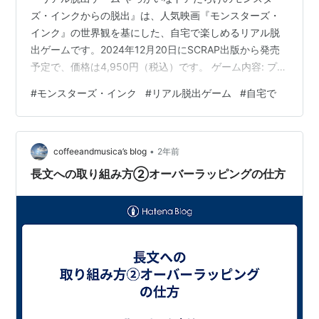
ズ・インクからの脱出』は、人気映画『モンスターズ・
インク』の世界観を基にした、自宅で楽しめるリアル脱
出ゲームです。2024年12月20日にSCRAP出版から発売
予定で、価格は4,950円（税込）です。 ゲーム内容: プレ
イヤーは「モンスターズ・インク」の新入社員モンスタ
#
モンスターズ・インク
#
リアル脱出ゲーム
#
自宅で
ーとなり、社内で発生するドアに関するトラブルを、サ
リーやマイクと協力して解決していきます。箱の中に
は、ストーリーブックやドアピース、シール、カードな
•
ど、多彩なアイテムが詰まっており、これらを駆使して
coffeeandmusica’s blog
2年前
謎やパズルを解き進めます。 特典情報: 少年探偵SCRAP
長文への取り組み方②オーバーラッピングの仕方
団 限定特典: SCR…