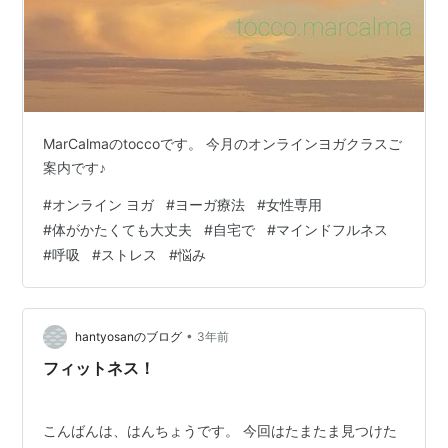
MarCalmaのtoccoです。 今月のオンラインヨガクラスご
案内です♪
#
オンライン ヨガ
#
ヨーガ療法
#
女性専用
#
体がかたくても大丈夫
#
自宅で
#
マインドフルネス
#
呼吸
#
ストレス
#
悩み
•
hantyosanのブログ
3年前
フィットネス！
こんばんは、はんちょうです。 今回はたまたま見つけた