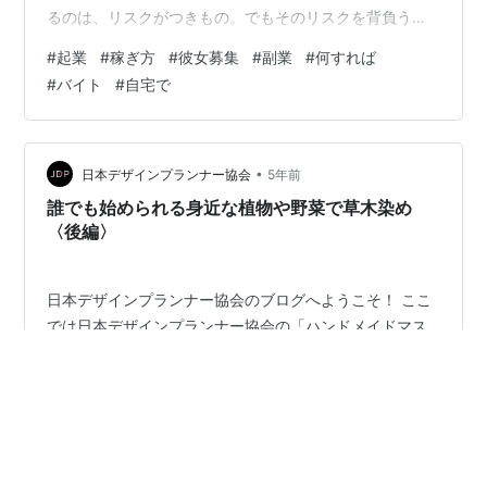
るのは、リスクがつきもの。でもそのリスクを背負うこ
とで、今よりもっと豊かになれるかもしれません。お金
#
起業
#
稼ぎ方
#
彼女募集
#
副業
#
何すれば
持ちになりたいなら、多少の困難は付き物。楽な環境か
#
バイト
#
自宅で
ら抜け出し、自分に何ができるかを考える必要がありま
す。 収入以上のお金を使うか分をわきまえた生活をする
か お金持ちは、車や家など将来資産価値が下がってしま
う物にあまりお金を費やしません。自分にとって価値の
•
日本デザインプランナー協会
5年前
あることにお金を使い、所有している資産以上に…
誰でも始められる身近な植物や野菜で草木染め
〈後編〉