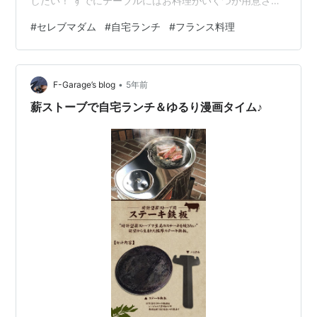
したい！ すでにテーブルにはお料理がいくつか用意され
ていました。 チーズのフィギアの乗ったお皿も可愛い！
#
セレブマダム
#
自宅ランチ
#
フランス料理
では、泡で乾杯！ 集まったのは藤野真紀子先生の教室に
通っているメンバー4人！ グルメ揃い？（笑） まず最初
に食べたのはビーツのサラダ 赤い色がとてもキレイ！
•
私、ビーツ大好きなんです〜 続いて、トウモロコシのム
F-Garage’s blog
5年前
ース！ 滑らか！私は今年初とうもろこし！！夏の味だな
薪ストーブで自宅ランチ＆ゆるり漫画タイム♪
ぁ〜 紫玉ねぎとチキン？…