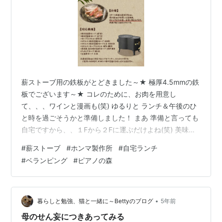
薪ストーブ用の鉄板がとどきました～★ 極厚4.5mmの鉄
板でございます～★ コレのために、お肉を用意し
て、、、ワインと漫画も(笑) ゆるりと ランチ＆午後のひ
と時を過ごそうかと準備しました！ まあ 準備と言っても
自宅ですから、、１Fから２Fに運ぶだけよね(笑) 美味し
そうに焼けたので、、お塩でいただきます～💛 カンパー
#
薪ストーブ
#
ホンマ製作所
#
自宅ランチ
イ🍷 何度もカンパーイ🍷(笑) こんな感じで自宅ランチ～
#
ベランピング
#
ピアノの森
焚火に癒されながら漫画タイムでした～★ ちなみに どち
らを読もうかな？と２種類持ち込みましたが、、今回は
「ピアノの森」を読みましたよ～♪ このあと お片付けも
自宅なので、、、超楽です♪ コンパクト薪ストーブはお勧
•
暮らしと勉強、猫と一緒に～Bettyのブログ
5年前
めです🎵
母のせん妄につきあってみる