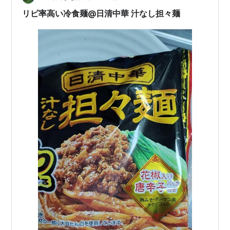
です。 そこで、日程を決めて、成城の友人宅で、お弁当
リピ率高い冷食麺@日清中華 汁なし担々麺
を取ってランチしました。 あれ？ これっても…