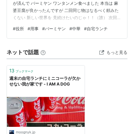
が済んで バーミヤン ワンタンメン食べました 本当は 麻
婆豆腐が良かったんですが 二回同じ物はなるべく頼みた
くない 新しい世界を 見続けたいのじゃ！！（誰） 次回
は エビチリ頼みたいな…… 小籠包も しかし折角なので
#
役所
#
用事
#
バーミヤン
#
中華
#
自宅ランチ
『背脂夏の陣』 行ってみますか お金が無いので しばら
くは 宅ランチですわ
ネットで話題
もっと見る
13
ブックマーク
週末の自宅ランチにミニコーラが欠か
せない我が家です - I AM A DOG
moognyk.jp