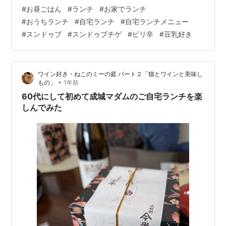
格: 1880 円楽天で詳細を見る めっちゃ美味し
#
お昼ごはん
#
ランチ
#
お家でランチ
い・・・！！！たまたま安売りしていたのを買って食べ
#
おうちランチ
#
自宅ランチ
#
自宅ランチメニュー
てみたんですが思いのほか美味しくて。 私の家の近所の
#
スンドゥブ
#
スンドゥブチゲ
#
ピリ辛
#
豆乳好き
スーパーではこの美味しさがまだ知られていないの
か・・・？期限間近のものがよく安売りしているので
す。 辛みがほぼないから授乳中も特に問題なさそうだか
ワイン好き・ねこのミーの庭 パート２「猫とワインと美味し
ら、見かけたら買っ…
•
もの」
1年前
60代にして初めて成城マダムのご自宅ランチを楽
しんでみた