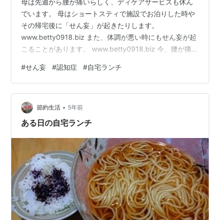
母は先週から腰が痛いらしく、ディケアサービスも休ん
でいます。 母はショートスティで施設でお泊りした時や
その帰宅後に「せん妄」が起きたりします。
www.betty0918.biz また、体調が悪い時にもせん妄が起
こることがあります。 www.betty0918.biz 今、腰が痛い
ので、ベッドで寝てばかりいるのですが、そのせいなの
#
せん妄
#
認知症
#
自宅ランチ
か、昨日の昼寝（うたた寝？）の後にせん妄がおきまし
た。 起きぬけでありながら、はっきりとした声で、「お
友達が集まってウチでお昼ご飯にするんだけど、Bettyさ
•
ん用意してくれる？」と言います。 母は今も昔も、家族
節約生活
5年前
ではない人達と過ごすことをあまり好みません。 まして
ある日の自宅ランチ
やお客…