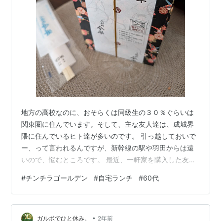
地方の高校なのに、おそらくは同級生の３０％ぐらいは
関東圏に住んでいます。そして、主な友人達は、成城界
隈に住んでいるヒト達が多いのです。 引っ越しておいで
ー、って言われるんですが、新幹線の駅や羽田からは遠
いので、悩むところです。 最近、一軒家を購入した友人
は、２匹の猫を飼っていて、さらに息子さん夫婦の猫も
#
チンチラゴールデン
#
自宅ランチ
#
60代
最近預かり、３匹の猫がいる。私が何かどうしても長期
に家を空けないといけない時は、レアちゃんを預かって
もいいよと、言ってくれて、それなら、一度、レアちゃ
•
んを連れて遊びにいかないとだね、という話になったの
ガルボでひと休み。
2年前