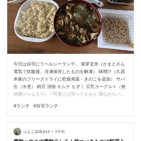
今日は自宅にてヘルシーランチ。 発芽玄米（かまどさん
電気で炊飯後、冷凍保存したものを解凍） 味噌汁（久原
本家のフリーズドライに乾燥海藻・きのこを追加） サバ
缶（水煮） 納豆 漬物 キムチ もずく 豆乳ヨーグルト（無
砂糖ジャム入り）＊写真には写ってません 我ながらバラ
ンスのよいランチだと思う。 毎日ほぼ同じメニューを食
#
ランチ
#
自宅ランチ
べているのだが、それでも飽きないのは、出汁の旨味の
おかげかな？とにかく何度食べても本当に美味しい。 ご
ちそうさまでした。
•
ふじこお出かけ
4年前