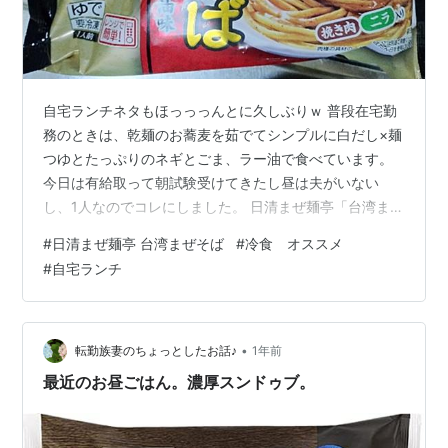
自宅ランチネタもほっっっんとに久しぶりｗ 普段在宅勤
務のときは、乾麺のお蕎麦を茹でてシンプルに白だし×麺
つゆとたっぷりのネギとごま、ラー油で食べています。
今日は有給取って朝試験受けてきたし昼は夫がいない
し、1人なのでコレにしました。 日清まぜ麺亭「台湾まぜ
そば」。 汁無し麺好きは相変わらず健在です。 が、最近
#
日清まぜ麺亭 台湾まぜそば
#
冷食 オススメ
カップ麺全般が口に合わなくなってきたので、乾麺茹で
#
自宅ランチ
たり生麺買ってきて調理したり、面倒な時は冷食で済ま
せます。 卵黄と絡めると、辛さが若干マイルドに。 まぜ
そばのタレ、魚粉がいいアクセントになっていてクセに
なりますし、白米との相性も良すぎて「背徳メシ」にな
•
転勤族妻のちょっとしたお話♪
1年前
ります。普段ダブル炭水化物を口にし…
最近のお昼ごはん。濃厚スンドゥブ。