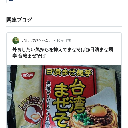
関連ブログ
•
ガルボでひと休み。
10ヶ月前
外食したい気持ちを抑えてまぜそば@日清まぜ麺
亭 台湾まぜそば