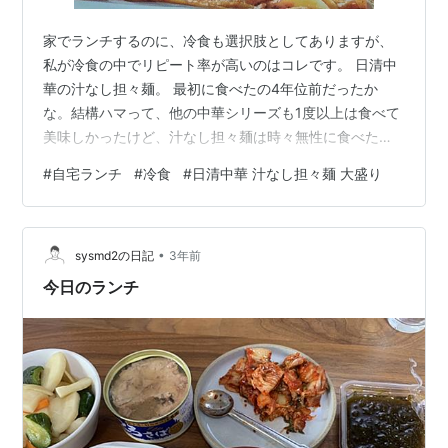
家でランチするのに、冷食も選択肢としてありますが、
私が冷食の中でリピート率が高いのはコレです。 日清中
華の汁なし担々麺。 最初に食べたの4年位前だったか
な。結構ハマって、他の中華シリーズも1度以上は食べて
美味しかったけど、汁なし担々麺は時々無性に食べたく
なります。 辛いもの全般得意というわけではないので、
#
自宅ランチ
#
冷食
#
日清中華 汁なし担々麺 大盛り
別添の花椒はいつも半分。程々がいいのです。 麺類は大
好きですが、今は外に食べに行くことが殆ど無いので、
家で手軽にレンジ。汁があるのは鍋に入れて火をかける
•
だけ。便利ですね。 見た目では分かりませんが、実はこ
sysmd2の日記
3年前
ちら、麺が多め（360g)です。私はまだ完食できます。
今日のランチ
美味しいとつい…なので、食べるのは月…