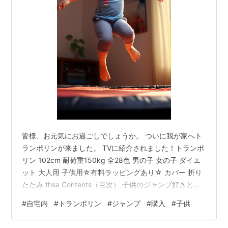
皆様、お元気にお過ごしでしょうか。 ついに我が家へト
ランポリンが来ました。 TVに紹介されました！トランポ
リン 102cm 耐荷重150kg 全28色 男の子 女の子 ダイエ
ット 大人用 子供用☆有料ラッピングあり☆ カバー 折り
たたみ thsa Contents（目次） 子供のジャンプ好きとト
ランポリン購入の経緯と開封 トランポリンは楽しい トラ
#
自宅内
#
トランポリン
#
ジャンプ
#
購入
#
子供
ンポリンによる効果 1. 体力アップ・ダイエット効果 2. リ
ンパの流れを促進（デトックス効果） 3. 筋力・体幹・バ