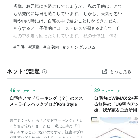
皆様、お元気にお過ごしでしょうか。 私の子供は、とて
も活発的に毎日を過ごしています。 しかし、天気が悪い
時や雨の時には、自宅の中で遊ぶことしかできません。
そうすると、子供的には、ストレスが溜まるようで、自
宅の中を走り回ったりしています。 私の子供は、体を動
かすこととジャンプが好きです。 ジャンプに関しては、
#
子供
#
運動
#
自宅内
#
ジャングルジム
以下のブログに紹介しています。
nobuyasuhandbook.hatenablog.com 今回は、そんなジ
ャンプや運動が好きな子供が、自宅内でどのように過ご
ネットで話題
もっと見る
しているかを紹介したいと思います。 Contents（目次）
自宅の中で遊べるジャングルジム 自宅の中でできる平均
台遊び 子供の…
49
39
ブックマーク
ブックマーク
自宅内ノマドワーキング（？）のスス
自宅内にWiMAX 2
メ - ライフハックブログKo's Style
る無料の「UQ宅内ア
始、我が家＆ご近所
去年？くらいから『ノマドワーキング』とい
う言葉が流行りましたね。 私は出先で「仕
事」をすることはないのですが、読書やブロ
グ執筆などを外出先ですることはよくありま