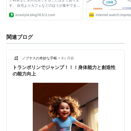
す。 自宅よりカフェなどのほうが集中できる
からです。 マン喫とファミレスをハシゴする
kosstyle.blog16.fc2.com
internet.watch.impres
ノマドワーカーな方や喫茶店は仕事に向かな
いという方など、...
関連ブログ
•
ノブヤスの奇妙な手帳
8ヶ月前
トランポリンでジャンプ！！！身体能力と創造性
の能力向上