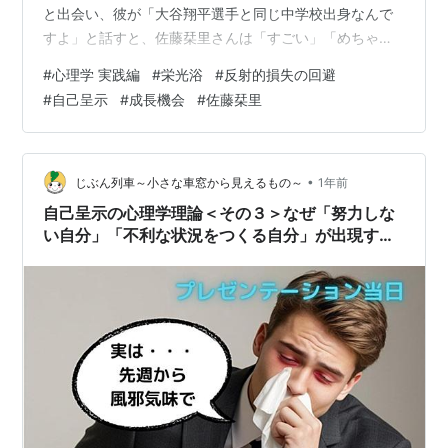
と出会い、彼が「大谷翔平選手と同じ中学校出身なんで
すよ」と話すと、佐藤栞里さんは「すごい」「めちゃい
い」と感嘆していました😊 自分の知っている有名人やブ
#
心理学 実践編
#
栄光浴
#
反射的損失の回避
ランド力のある何かとつながりがある人は、一目置かれ
#
自己呈示
#
成長機会
#
佐藤栞里
たり、羨ましいと思われたり・・・は、よくありますよ
ね🎵 ＜栄光浴（Basking in Reflected Glory）とは？＞
栄光浴とは、他者の成功や栄光を自分に重ね合わせて、
自尊心を高めようとする心理現象を指します。 たとえ自
•
じぶん列車～小さな車窓から見えるもの～
1年前
分が直…
自己呈示の心理学理論＜その３＞なぜ「努力しな
い自分」「不利な状況をつくる自分」が出現する
のか？