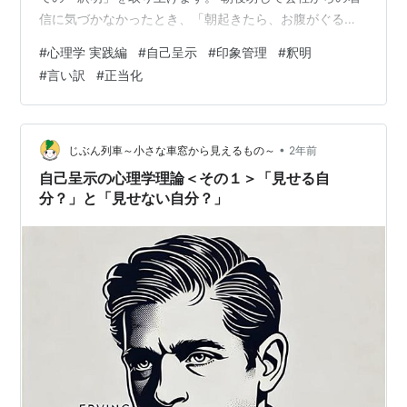
信に気づかなかったとき、「朝起きたら、お腹がぐるぐ
ると（痛）」と苦し紛れの言い訳をしたり！？ 「いつも
#
心理学 実践編
#
自己呈示
#
印象管理
#
釈明
より電車が混んでいたせいか、乗り換えに時間がかかっ
#
言い訳
#
正当化
た」と正当化してみたり！？など、誰しも似た経験があ
るのではないでしょうか。 そんな筆者も、新入社員の時
にやらかした経験があります😅 社会心理学でよく知られ
る「弁解（言い訳）」と「正当化」の違いを比較しなが
•
じぶん列車～小さな車窓から見えるもの～
2年前
ら、そのメリット・デメリットをまとめまし…
自己呈示の心理学理論＜その１＞「見せる自
分？」と「見せない自分？」