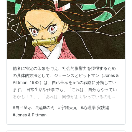
他者に特定の印象を与え、社会的影響力を獲得するため
の具体的方法として、ジョーンズとピットマン（Jones &
Pittman, 1982）は、自己呈示を5つの戦略に分類してい
ます。 日常生活や仕事でも、「これは、自分もやってい
るかも！？」、「あれは、同僚がよくやっているのを見
かける」など。 人間関係の中で自分をどう見せたいか、
#
自己呈示
#
鬼滅の刃
#
宇髄天元
#
心理学 実践編
あるいは他人がどのような印象操作を行っているか、理
#
Jones & Pittman
解するヒントになります🎵 今回は、それぞれの戦略を
『鬼滅の刃』のキャラクターを例に挙げながら考察して
みました🧐 ＜① 取り入り（Ingratiation）💖＞ 💡 特徴：