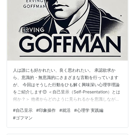
人は誰にも好かれたい、良く思われたい。 承認欲求か
ら、意識的・無意識的にさまざまな言動を行っています
が、 今回はそうした行動をひも解く興味深い心理学理論
をご紹介します😊 ＜自己呈示（Self-Presentation）とは
何か？＞ 他者からどのように見られるかを意識しなが
ら、自分自身を意図的に表現・演出することを「自己呈
#
自己呈示
#
印象操作
#
就活
#
心理学 実践編
示」と呼びます。 たとえば、初対面の相手には優しく丁
#
ゴフマン
寧に振る舞うことで「礼儀正しい人」という印象を与え
ようとしたり、ジムで鍛えている写真をSNSに多く投稿