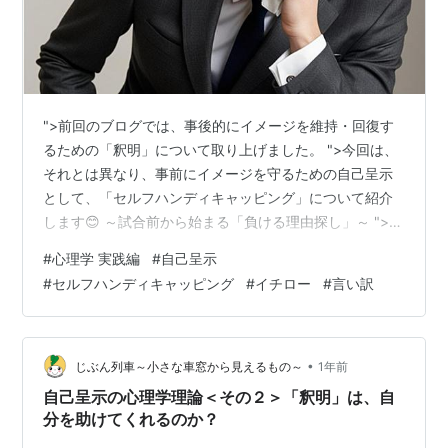
">前回のブログでは、事後的にイメージを維持・回復す
るための「釈明」について取り上げました。 ">今回は、
それとは異なり、事前にイメージを守るための自己呈示
として、「セルフハンディキャッピング」について紹介
します😊 ～試合前から始まる「負ける理由探し」～ ">例
えば、テニスの試合で優勝を目指して練習を重ねてきた
#
心理学 実践編
#
自己呈示
とします🎾 ">自分の努力を信じたい気持ちはあるもの
#
セルフハンディキャッピング
#
イチロー
#
言い訳
の、「強い選手はたくさんいる」という不安も拭えませ
ん。 ">気持ちも落ち着かず、今週は練習を軽めにしてお
くか。 ">試合当日、思うようなプレーができず、相手の
素晴らしいプレーを目の当たりにすると、「負けるかも
•
じぶん列車～小さな車窓から見えるもの～
1年前
しれない」という恐怖が迫って…
自己呈示の心理学理論＜その２＞「釈明」は、自
分を助けてくれるのか？