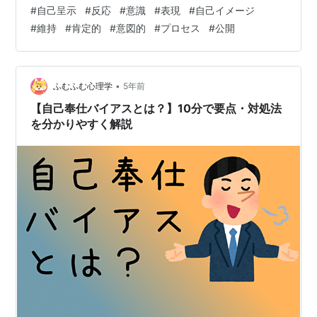
要素が含まれます： 公開された行動やパフォーマンス:
#
自己呈示
#
反応
#
意識
#
表現
#
自己イメージ
自己呈示では、自己を他人に見せるために公開された行
#
維持
#
肯定的
#
意図的
#
プロセス
#
公開
動やパフォーマンスが関与します。人々は、外見、服
装、言動、スキルなど、自己イメージを形成するために
他人に対して特定の情報や信号を送ります。 印象管理:
自己呈示は、他人に与える印象を意識的に管理すること
•
ふむふむ心理学
5年前
も含みます。自分自身を有利…
【自己奉仕バイアスとは？】10分で要点・対処法
を分かりやすく解説