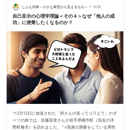
とにかく相手に好かれることを最優先にする ✨ こんな…
•
じぶん列車～小さな車窓から見えるもの～
1年前
自己呈示の心理学理論＜その４＞なぜ「他人の成
功」に便乗したくなるのか？
">2月12日に放送された「所さんの笑ってコラえて」のダ
ーツの旅では、佐藤栞里さんが岩手県種市町（現在の洋
野町種市）を訪れました。 ">漁港の測量をしている男性