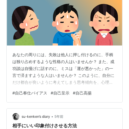
あなたの周りには、失敗は他人に押し付けるのに、手柄
は独り占めするような性格の人はいませんか？ また、成
功談は自慢げに話すのに、ミスは「運が悪かった」の一
言で済ますような人はいませんか？ このように、自分に
だけ都合が良いように考えてしまう思考傾向を、心理学
では「自己奉仕バイアス（バイアス：偏り）」と呼んで
#
自己奉仕バイアス
#
自己呈示
#
自己高揚
います。 この自己奉仕バイアスを持っている人は、多く
の人から嫌われてしまうかもしれません。 本記事では、
そんな自己奉仕バイアスについて、分かりやすく解説し
•
ていきます。 自己奉仕バイアスとは？ 自己奉仕バイアス
su-kenken’s diary
5年前
の具体例は？ 例１：学校の期末テスト 例２：株式の売買
相手にいい印象付けさせる方法