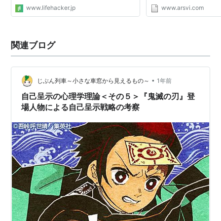
Presentation of Self in Ev
www.lifehacker.jp
www.arsvi.com
Doubleday & Company, 
石黒 毅 訳『行為と演技――日
関連ブログ
•
じぶん列車～小さな車窓から見えるもの～
1年前
自己呈示の心理学理論＜その５＞『鬼滅の刃』登
場人物による自己呈示戦略の考察