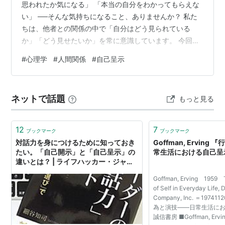
思われたか気になる」 「本当の自分をわかってもらえな
い」 ──そんな気持ちになること、ありませんか？ 私た
ちは、他者との関係の中で「自分はどう見られている
か」「どう見せたいか」を常に意識しています。 今回
は、自己スキーマと自己呈示、そしてそれにまつわる心
#
心理学
#
人間関係
#
自己呈示
理的プロセスについて見ていきましょう。 自己スキー
マ：自分をどう“理解”しているか わたしたちは、自分自
身に対してもスキーマ（枠組み）を持っています。 これ
ネットで話題
もっと見る
を自己スキーマと呼びます。 たとえば、「自分はまじめ
だ」と思っている人は、他者も“まじめかどうか”で評価し
やすくなります。 このように、自…
12
7
ブックマーク
ブックマーク
対話力を身につけるために知っておき
Goffman, Ervin
たい。「自己開示」と「自己呈示」の
常生活における自己呈
違いとは？ | ライフハッカー・ジャパ
ン
Goffman, Erving 1959 T
of Self in Everyday Life,
Company, Inc. ＝1974
為と演技――日常生活に
誠信書房 ■Goffman, Ervi