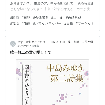
ありますか？」 重度のアル中から断酒して、 ある程度ま
ともな脳になってきて 未来に対する考えるチカラが戻っ
てきたときに 立ち上がったテーマが 「俺、このままの稼
#
断酒
#
日記
#
金銭感覚
#
スキル
#
自己形成
ぎで生活できるか？」 そこで今回は、 例年にもまして拍
#
市場
#
価値
#
パラッパラッパー
#
日銭
#
マーケット
車がかかって 日本の政治が楽しい事になってきたので。
耳タコではありますが、 改めてエリートアルチュウの 心
得を確認。①生活の収支表を確認。 生活水準は適正価格
ゆずりは虹色ことたま ∞いのち∞ 楪 蒼朋 ～風と緑
に収まっているか。 ②資産運用の確認。 銀…
•
のなかに
5年前
唯一無二の君が愛しくて