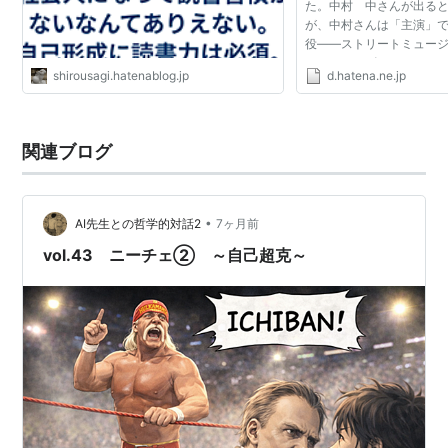
た。中村 中さんが出る
が、中村さんは「主演」
役――ストリートミュー
メジャーデビューするこ
shirousagi.hatenablog.jp
d.hatena.ne.jp
た役どころだった。主役の
役を演じていたのは相沢...
関連ブログ
•
AI先生との哲学的対話2
7ヶ月前
vol.43 ニーチェ② ～自己超克～