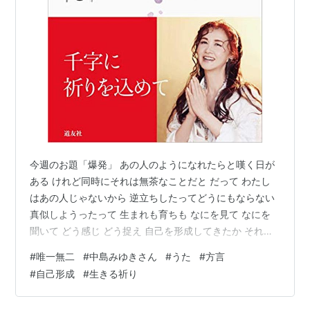
今週のお題「爆発」 あの人のようになれたらと嘆く日が
ある けれど同時にそれは無茶なことだと だって わたし
はあの人じゃないから 逆立ちしたってどうにもならない
真似しようったって 生まれも育ちも なにを見て なにを
聞いて どう感じ どう捉え 自己を形成してきたか それら
の引き出しを使えるのは本人だけ 同じものに接したとし
#
唯一無二
#
中島みゆきさん
#
うた
#
方言
ても 反応 いっしょじゃないっしょ 本人しかわかんない
#
自己形成
#
生きる祈り
時空がある 踏み込めない領域がある 横並びじゃ気色わる
い あんたはあんたでえぇんよ よその人に脳みそのぞかれ