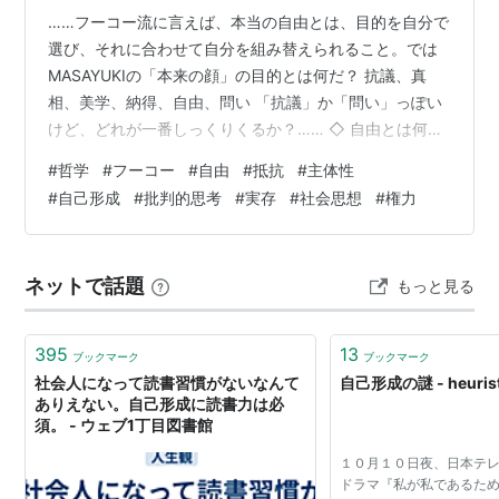
……フーコー流に言えば、本当の自由とは、目的を自分で
選び、それに合わせて自分を組み替えられること。では
MASAYUKIの「本来の顔」の目的とは何だ？ 抗議、真
相、美学、納得、自由、問い 「抗議」か「問い」っぽい
けど、どれが一番しっくりくるか？…… ◇ 自由とは何だ
MA）自由というとまた突っ込まれそうだから、納得と美
#
哲学
#
フーコー
#
自由
#
抵抗
#
主体性
学かな。そのために抗議するし真相を探る。うん、その
#
自己形成
#
批判的思考
#
実存
#
社会思想
#
権力
目的に向かうことが自由。 先生）いいね。いまの一段、
フーコーにそのままぶつけても耐える。 「自由」を甘い
理想じゃなく、目的に向かう運動として定義したから。
ネットで話題
もっと見る
整理するとこうだね。 目的：納得と美学 手段：抗議、真
相探し（黒幕） そして結…
395
13
ブックマーク
ブックマーク
社会人になって読書習慣がないなんて
自己形成の謎 - heurist
ありえない。自己形成に読書力は必
須。 - ウェブ1丁目図書館
１０月１０日夜、日本テ
ドラマ『私が私であるた