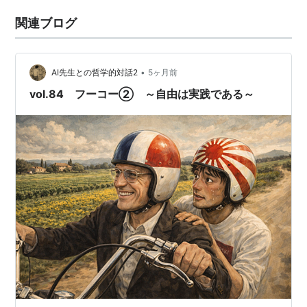
関連ブログ
•
AI先生との哲学的対話2
5ヶ月前
vol.84 フーコー② ～自由は実践である～