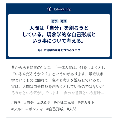
昔からある疑問の1つに、「一体人間は、何をしようとし
ているんだろうか？？」というのがあります。最近現象
学というものに触れて、色々と考えを巡らせていると、
実は、人間は自分自身を創ろうとしているのではないだ
ろうかという気がしています。 自分や意識という意味で
の心と、物体としての身体は別であるとする心身二元論
#
哲学
#
自分
#
現象学
#
心身二元論
#
デカルト
という、デカルトからはじまる心身問題というものがあ
#
メルロ＝ポンティ
#
自己形成
#
人間
りますが、これは、主体と客体の問題も含んでいて、客
体が主体によって客観的に認識される対象であるという