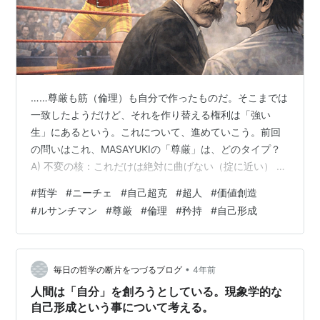
……尊厳も筋（倫理）も自分で作ったものだ。そこまでは
一致したようだけど、それを作り替える権利は「強い
生」にあるという。これについて、進めていこう。前回
の問いはこれ、MASAYUKIの「尊厳」は、どのタイプ？
A) 不変の核：これだけは絶対に曲げない（掟に近い） B)
様式の維持：状況で形を変えながらも、崩れない（流儀
#
哲学
#
ニーチェ
#
自己超克
#
超人
#
価値創造
に近い） C) 鍛錬で更新：尊厳は作り替え続ける（成長に
#
ルサンチマン
#
尊厳
#
倫理
#
矜持
#
自己形成
近い） ◇ 強い生とは MA）なんとなくわかるかな。ボク
は自分を信じると言ったけれど、不変の核ではない。こ
れでは元から与えられたものを守るだけになっちゃう。
当然、ボクは成長するし、環境によって考え方も変わる
•
毎日の哲学の断片をつづるブログ
4年前
ことはある。それは、…
人間は「自分」を創ろうとしている。現象学的な
自己形成という事について考える。