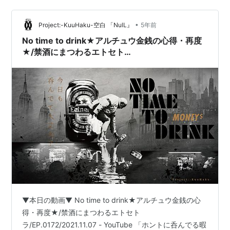
非対称な関係性を示しています。 一方、メルロ＝ポンテ
ィの身体の現象学では、身体というものが、世界と自分
•
Project:-KuuHaku-空白 「NulL』
5年前
との関わりにおける主体＝自分の一部としての、…
No time to drink★アルチュウ金銭の心得・再度
★/禁酒にまつわるエトセト
ラ/EP.0172/2021.11.07
▼本日の動画▼ No time to drink★アルチュウ金銭の心
得・再度★/禁酒にまつわるエトセト
ラ/EP.0172/2021.11.07 - YouTube 「ホントに呑んでる暇