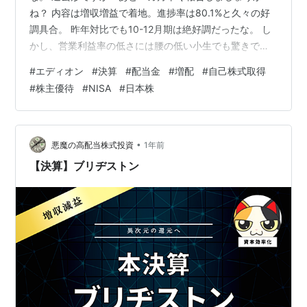
ね？ 内容は増収増益で着地。進捗率は80.1%と久々の好
調具合。 昨年対比でも10-12月期は絶好調だったな。 し
かし、営業利益率の低さには腰の低い小生でも驚きです
けどね。 まぁ～家電を右から左に売ってるだけだしね。
#
エディオン
#
決算
#
配当金
#
増配
#
自己株式取得
沢山売るしかない業界だからね。 上半期の猛暑でエアコ
#
株主優待
#
NISA
#
日本株
ンが沢山売れた効果が継続しているな。 上期は年末商
戦、インバウンド需要を例年より取り込めた感じだね。
持ち株の家電量販店銘柄の中では一番業績が良い感じだ
な。 ネコ君とくまちゃんが好きなおもちゃのネバーラン
•
悪魔の高配当株式投資
1年前
ドもありますからね。 株主…
【決算】ブリヂストン