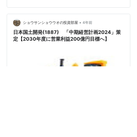
全を保つための、ひずみを検出するセンサーを製造・販
売している企業です。shousanshouuoは、株式会社共和
電業(6853)の末…
•
ショウサンショウウオの投資部屋
4年前
日本国土開発(1887) 「中期経営計画2024」策
定【2030年度に営業利益200億円目標へ】
目次 まとめ 日本国土開発株式会社(1887)とは 同社の歴