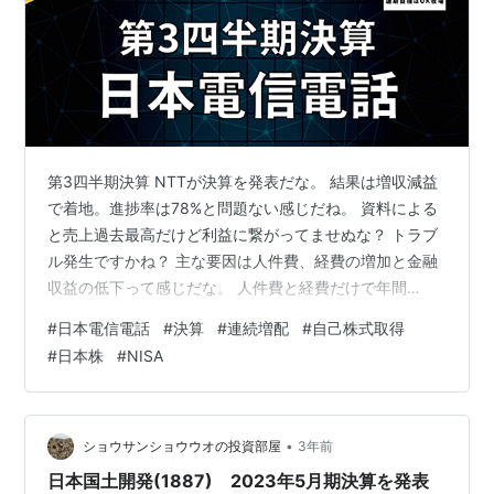
第3四半期決算 NTTが決算を発表だな。 結果は増収減益
で着地。進捗率は78%と問題ない感じだね。 資料による
と売上過去最高だけど利益に繋がってませぬな？ トラブ
ル発生ですかね？ 主な要因は人件費、経費の増加と金融
収益の低下って感じだな。 人件費と経費だけで年間
3,400憶円増加してますからね。 ふむふむ。小生達の分
#
日本電信電話
#
決算
#
連続増配
#
自己株式取得
け前である配当金は増えてますかね？ 配当金推移 今期の
#
日本株
#
NISA
年間配当は5.2円の予定だな。 問題は増配率の低迷って感
じだね。 由々しき事態ですよ？ 自己株式取得もしている
からな。総合的な還元はまだまだ高水準だな。 なんです
とぉ！ 自己株式取得 ここ数年は毎年2,000憶円以上の自
•
ショウサンショウウオの投資部屋
3年前
己株式取…
日本国土開発(1887) 2023年5月期決算を発表