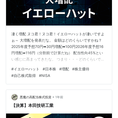
凄く増配 ヌコ君！ヌコ君！イエローハットが凄いですよ
ぉ～ 大増配を発表だな。 金額はどのくらいですかね？
2025年度予想70円➡30円増配➡100円2026年度予想16
円増配➡116円（分割前で計算だね） 配当性向45%とい
い感じに高まってきたな。 つまり・・・どのくらいです
かね？そろばん検定特級の小生にもわかりやすくお願い
#
イエローハット
#
日本株
#
増配
#
株主優待
しまする。 2024円度と比較すると配当金は約2倍になる
#
自己株式取得
#
NISA
感じだな。 2025年度の増配率は51%と異常数値。2026
年度も16%と高水準。 逆に心配なんですけど・・・ 自己
株式取得も発表だぞ。 なんやてぇ～！ 自己株式取得＆消
却＆優待 自己株式取得規模は4.7%と高水準。…
•
悪魔の高配当株式投資
1年前
【決算】本田技研工業