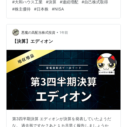
#
大和ハウス工業
#
決算
#
連続増配
#
自己株式取得
月-12月】 【2024年4月-12月】 米国戸建住宅事業が伸び
#
株主優待
#
日本株
#
NISA
たようだな。業績は過去最高を記録したようだな。 ふむ
ふむ。そうなると、株主還元は期待できますよね？ 株主
還元 配当金の還元方針は配当性向35%以上。配当下限値
は145円だな。 今期の年間配当額は147円の予定だね。
•
悪魔の高配当株式投資
1年前
小…
【決算】エディオン
第3四半期決算 エディオンが決算を発表していたようだ
な。 過去形ですか？あと１カ月早く報告しましょうか