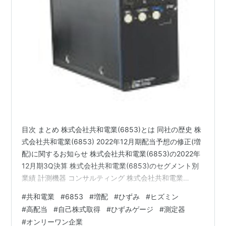
目次 まとめ 株式会社共和電業(6853)とは 同社の歴史 株
式会社共和電業(6853) 2022年12月期配当予想の修正(増
配)に関するお知らせ 株式会社共和電業(6853)の2022年
12月期3Q決算 株式会社共和電業(6853)のセグメント別
業績 計測機器 コンサルティング 株式会社共和電業
(6853)の業績予想・進捗率 株式会社共和電業(6853)の
#
共和電業
#
6853
#
増配
#
ひずみ
#
ヒズミン
株主優待 ブログをご覧頂き、ありがとうございます。株
#
高配当
#
自己株式取得
#
ひずみゲージ
#
測定器
式会社共和電業(6853)をご存じでしょうか？皆さんの安
#
オンリーワン企業