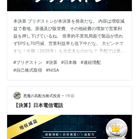
本決算 ブリヂストンが本決算を発表だな。 内容は増収減
益で着地。原価及び販管費、その他経費の増加で営業利
益を押し下げているね。 世界的不景気局面で製品が売れ
ずEPSも70円減、営業利益率も低下中だな。 大ピンチで
すな！今期（2025年）も大丈夫なのかな？ 予想では更に
減収減益。EPSは更に減して385円の予想だな。 今期の
#
ブリヂストン
#
決算
#
日本株
#
連続増配
方が深刻度が高いですね。売れない＋為替ブースト終
#
自己株式取得
#
NISA
焉。 オワタ・・・ 大還元 株主還元は強化。自己資本
65%➡55%まで下げて資本効率を図る戦略だな。 つま
り、借金して還元（自己株式取得）に充てるようだね。
ROEを高める感じだね。 100万円くらいの自己株式取得
•
悪魔の高配当株式投資
1年前
ですかね？ 3,…
【決算】日本電信電話