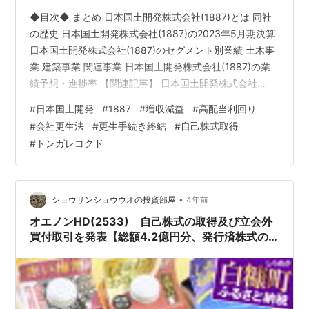
◆目次◆ まとめ 日本国土開発株式会社(1887)とは 同社
の歴史 日本国土開発株式会社(1887)の2023年5月期決算
日本国土開発株式会社(1887)のセグメント別業績 土木事
業 建築事業 関連事業 日本国土開発株式会社(1887)の業
績予想・進捗率 【関連記事】 日本国土開発株式会社
(1887)の配当利回り 日本国土開発株式会社(1887)の株主
#
日本国土開発
#
1887
#
増収減益
#
高配当利回り
優待 ブログをご覧頂き、ありがとうございます。
#
会社更生法
#
更生手続き終結
#
自己株式取得
shousanshouuoは、日本国土開発株式会社(1887)の末席
#
トンガレコクド
株主です。 今回は「日本国土開発(1887) 2023年5月期決
算を発表【売上高 +21.6%も、営業利益 -43.6%と増収
減…
•
ショウサンショウウオの投資部屋
4年前
オエノンHD(2533) 自己株式の取得及び立会外
買付取引を発表【総額4.2億円分、発行済株式の
2.35％に相当】