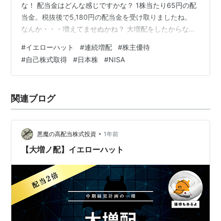
な！ 配当金はどんな感じですかな？ 1株当たり65円の配
当金。税抜後で5,180円の配当金を受け取りましたね。
なんか・・・増えてませぬかね？ 大増配をしたからな。
なんやてぇ！ 配当金倍増 中期経営計画を策定。還元方針
#
イエローハット
#
連続増配
#
株主優待
を変更した結果、配当金倍増になったようだな。 還元方
#
自己株式取得
#
日本株
#
NISA
針は・配当性向45%・配当性向3年累計100%以上・自己
株式取得＆消却 イエローハットも小生の様に本気を醸し
出してきますたな！ 今期も大増配16%増の116円の予定
関連ブログ
になっているな。（分割前） なんやてぇ！ まだあります
よ。 …
•
悪魔の高配当株式投資
1年前
【大増ノ配】イエローハット