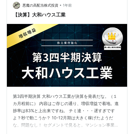
な。 増ノ配はなしですか？ 今期の増配はないようです
•
悪魔の高配当株式投資
1年前
ね。ただ、自己株式…
【決算】大和ハウス工業
第3四半期決算 大和ハウス工業が決算を発表だな。（１
カ月程前に） 内容はご存じの通り、増収増益で着地。進
捗率は83%と上出来ですね。 チミ達・・・遅すぎです
よ？秒で動こうか？ 10-12月期は大きく稼げたようだ
な。問題なし！ セグメントで見ると。マンション事業以
外、前年比を超えて稼げているね。一安心。 【2023年4