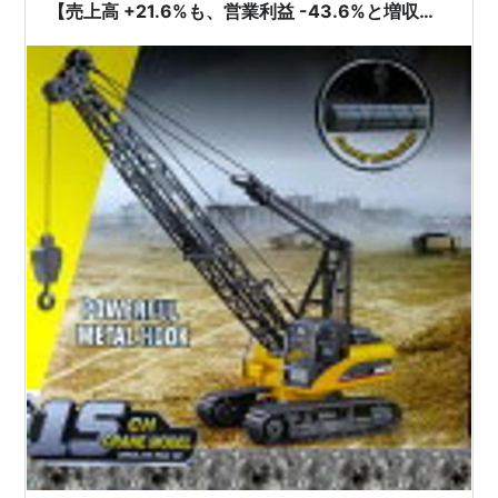
【売上高 +21.6%も、営業利益 -43.6%と増収減
益に】