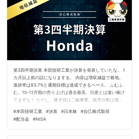
第3四半期決算 本田技研工業が決算を発表していたな。 1
カ月以上前の話になりまする。 内容は増収減益で着地。
進捗率は83.7%と通期目標は達成できるペース。 ふむふ
む。10-12月期の売り上げは過去最高。日産とは違い稼げ
てますな！ ただし、稼ぎ頭は二輪事業。販売台数は過去
最高を狙うようだな。 ホンダの強みは世界首位の二輪事
#
本田技研工業
#
決算
#
日本株
#
自己株式取得
業があるから。四輪が振るわなくてもカバーできるのが
#
配当金
#
NISA
強みですね。 四輪事業は5万台減の下方修正をしている
しな。 大ピンチですな・・・株主還元は大丈夫でしょう
かね？ 株主還元 配当金は年間68円を維持するようだ