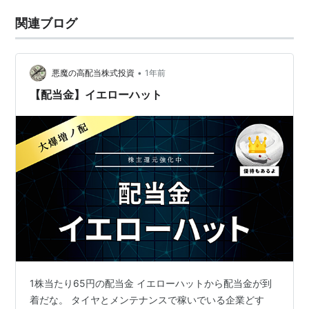
関連ブログ
•
悪魔の高配当株式投資
1年前
【配当金】イエローハット
1株当たり65円の配当金 イエローハットから配当金が到
着だな。 タイヤとメンテナンスで稼いでいる企業どす