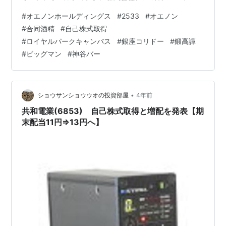
期3Q決算 オエノンホールディングス株式会社(2533)の
#
オエノンホールディングス
#
2533
#
オエノン
セグメント別業績 酒類 加工用澱粉 酵素医薬品 不動産 そ
#
合同酒精
#
自己株式取得
の他 オエノンホールディングス株式会社(2533)の業績予
#
ロイヤルパークキャンバス
#
銀座コリドー
#
鍛高譚
想・進捗率 【関連記事】 オエノンホールディングス株式
#
ビッグマン
#
神谷バー
会社(2533)の配当利回り オエノンホールディングス株式
会社(2533)の株主優…
•
ショウサンショウウオの投資部屋
4年前
共和電業(6853) 自己株式取得と増配を発表【期
末配当11円⇒13円へ】