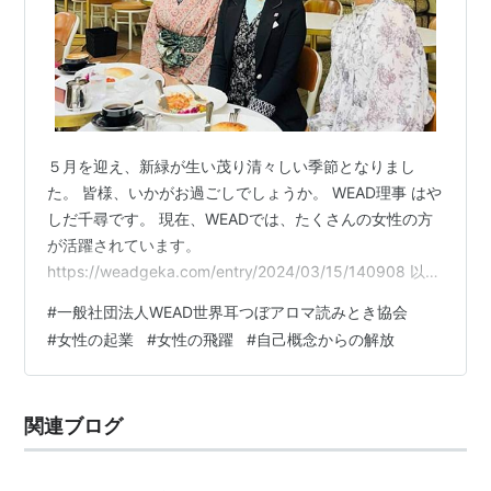
５月を迎え、新緑が生い茂り清々しい季節となりまし
た。 皆様、いかがお過ごしでしょうか。 WEAD理事 はや
しだ千尋です。 現在、WEADでは、たくさんの女性の方
が活躍されています。
https://weadgeka.com/entry/2024/03/15/140908 以前
のWEADSTYLEにもあがっておりましたが、これからは
#
一般社団法人WEAD世界耳つぼアロマ読みとき協会
女性がどんどん社会で活躍していく時代がくると言われ
#
女性の起業
#
女性の飛躍
#
自己概念からの解放
ております。 国の働き方改革では 老若男女 健康不健康
子育て介護 色んな立場の方であろうと働いて下さいとい
う意味が隠されています。 でも、どうやって女性の私が
関連ブログ
活躍していくの？ と思われている方も少なくないと思い
ます。…