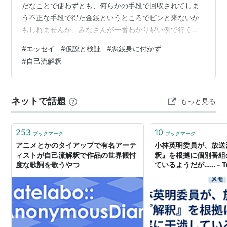
だなことで使わずとも、何らかの手段で回収されてしま
う不正な手段で得た金銭というところでピンと来ないか
もしれませんが、みなさんが一番わかり易い例で行くと
マイクタイソンさんマイケルジャクソンさんモーニング
#
エッセイ
#
仮説と検証
#
悪銭身に付かず
娘の面々さんこれらの方々の人生を見てみると非常にわ
#
自己流解釈
かり易いですよねそれらの方々を利用してお金をできる
だけガンガンかき集めるそしてそれらの方々は金銭含め
て一時的な大いなる成功を手にするこの大いなる成功は
ネットで話題
もっと見る
その後の次なる鴨葱用の大いなる広告塔として使われる
ほらみなさんこんないいことがありますよ…
253
10
ブックマーク
ブックマーク
アニメとかのタイアップで有名アーテ
小林英明委員が、放送
ィストが自己流解釈で作品の世界観忖
釈』を根拠に個別番組
度な歌詞を歌うやつ
ているようだが…… - Tra
History