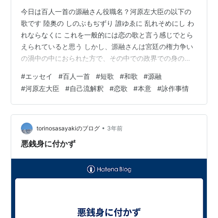
今日は百人一首の源融さん役職名？河原左大臣の以下の
歌です 陸奥の しのぶもぢずり 誰ゆゑに 乱れそめにし わ
れならなくに これを一般的には恋の歌と言う感じでとら
えられていると思う しかし、源融さんは宮廷の権力争い
の渦中の中におられた方で、その中での政界での身の潔
白を表すための歌だと言う捉え方もできないだろうか？
#
エッセイ
#
百人一首
#
短歌
#
和歌
#
源融
恋の歌であるかのように歌っておるのだが、本意は異な
#
河原左大臣
#
自己流解釈
#
恋歌
#
本意
#
詠作事情
り詠作事情を知っておられる当時の方々ならばそれは当
然そちらの意味の方で解釈されていたと言ったようなこ
とも考えられないだろうか？ どうなんだろう？
•
torinosasayakiのブログ
3年前
悪銭身に付かず