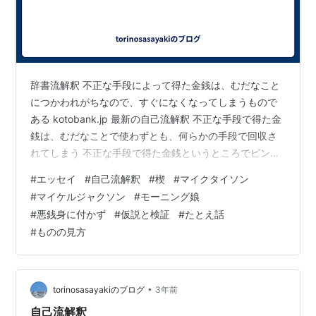
辞書流解釈 不正な手段によって得た金銭は、むだなこと
につかわれがちなので、すぐになくなってしまうもので
ある kotobank.jp 最新の自己流解釈 不正な手段で得た金
銭は、むだなことで使わずとも、何らかの手段で回収さ
れてしまう 不正な手段で得た金銭というところでピンと
来ないかもしれませんが、みなさんが一番わかり易い例
#
エッセイ
#
自己流解釈
#
楔
#
マイクタイソン
で行くと マイクタイソンさん マイケルジャクソンさん
#
マイケルジャクソン
#
モーニング娘
モーニング娘の面々さん これらの方々の人生を見てみる
#
悪銭身に付かず
#
仮説と検証
#
たとえ話
と非常にわかり易いですよね それらの方々を利用してお
#
ものの見方
金をできるだけガンガンかき集める そしてそれらの方々
は金銭含めて一時的な大いなる成功を手にする この大い
なる成功はその後の…
•
torinosasayakiのブログ
3年前
自己流解釈