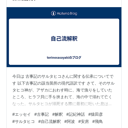
今日は 古事記のサルタヒコさんに関する伝承についてで
す 以下古事記の該当箇所の現代語訳です さて、そのサル
タヒコ神が、アザカにおわす時に、海で漁りをしていた
ところ、ヒラフ貝に手を挟まれて、海の中で溺れて亡く
なった。サルタヒコが溺死する際に最初に吐いた息は、
「底度久御魂そこどくみたま」となり、吐いた息の泡が
#
エッセイ
#
古事記
#
解釈
#
記紀神話
#
猿田彦
昇って「都夫多都御魂つぶたつみたま」となり、泡が水
#
サルタヒコ
#
自己流解釈
#
阿波
#
安房
#
飛鳥
面で弾けて「阿和佐久御魂あわさくみたま」となった。