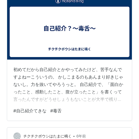
初めてだから自己紹介とかやってみたけど、苦手なんで
すよねーこういうの。 かしこまるのもあんまり好きじゃ
ないし。力を抜いてやろうっと。 自己紹介で、「面白か
ったこと、感動したこと、腹が立ったこと」を書くって
言ったんですがどうせしょうもないことが大半で残りは
腹が立ったことになりそうです。 なので、もしかしたら
#
自己紹介てきな
#
毒舌
言葉に棘があるかもしれませんが、毒舌とでも捉えてく
ださい。 あなたは毒舌な人、口が悪い人ってどう思いま
すか？ 僕はとても好きです。毒舌な人って、自分の考え
•
方とか価値観とかを周りにしっかり表明できる人だと思
チクチクボウシはたまに鳴く
6年前