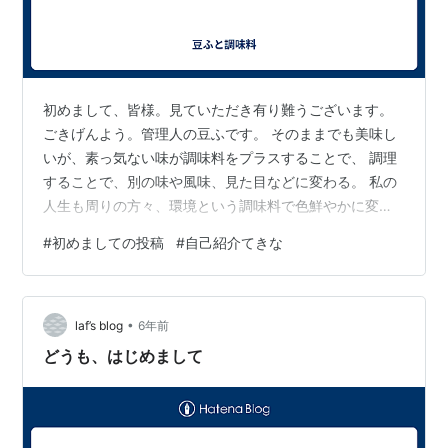
初めまして、皆様。見ていただき有り難うございます。
ごきげんよう。管理人の豆ふです。 そのままでも美味し
いが、素っ気ない味が調味料をプラスすることで、 調理
することで、別の味や風味、見た目などに変わる。 私の
人生も周りの方々、環境という調味料で色鮮やかに変わ
っていく。そんな日常を綴ってます。 ※時には下ネタ等
#
初めましての投稿
#
自己紹介てきな
も入ります。その際タイトルに※をつけますので 苦手な
方はご注意ください。 お豆腐メンタルが鋼豆腐になる日
を夢見て日々、試行錯誤しています。 皆様に少しでもク
•
スッと笑っていただけたら、 少しでも共感していただけ
laf’s blog
6年前
たら、と思います。 どうぞよろしくお願い致します。
どうも、はじめまして