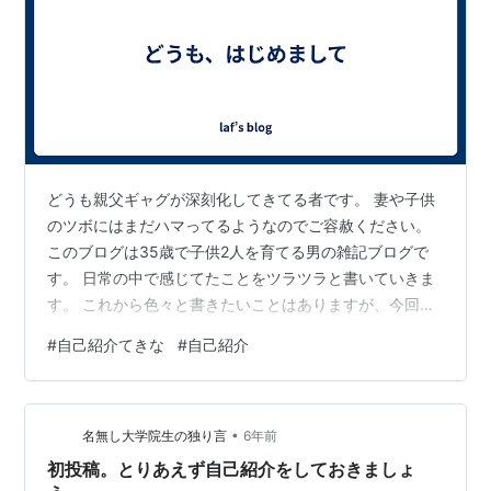
どうも親父ギャグが深刻化してきてる者です。 妻や子供
のツボにはまだハマってるようなのでご容赦ください。
このブログは35歳で子供2人を育てる男の雑記ブログで
す。 日常の中で感じてたことをツラツラと書いていきま
す。 これから色々と書きたいことはありますが、今回は
まず自己紹介を。 僕は35歳で二児の父。神奈川県在住で
#
自己紹介てきな
#
自己紹介
フリーランスのWebディレクターとして働いています。
江ノ島方面に住んでますが、サーフィン等は全くしませ
ん。 趣味は特にありません！ 学生時代はバスケットとド
•
ラムにハマりましたが、年々ハマりにくくなりいつの間
名無し大学院生の独り言
6年前
にか無趣味人間になりました。 強いて言うならお金につ
初投稿。とりあえず自己紹介をしておきましょ
いては関心が高く、節約に関…