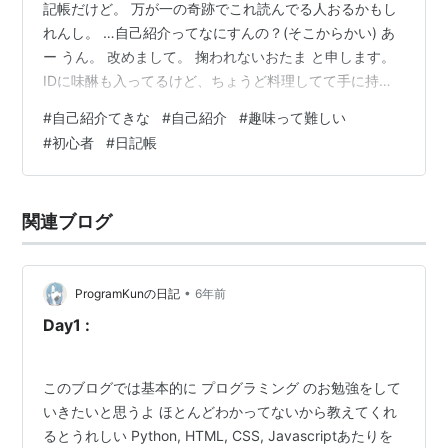
記帳だけど。 万が一の奇跡でこれ読んでる人おるかもし
れんし。 …自己紹介ってなにすんの？(そこからかい) あ
ー うん。 改めまして。 掬われないおたま と申します。
IDに味醂も入ってるけど、ちょうど料理してて手に持っ
ていたのが味醂だっただけです。 多分料理酒持ってたら
#
自己紹介てきな
#
自己紹介
#
趣味って難しい
Sakeにしてました。 ちなみに、お玉は折れたのでリアル
#
初心者
#
日記帳
に掬えないです。嘘です。どっかいきました。 前回の記
事でも書いてたけど、趣味は某ディズニーリゾートへヒ
ャッハーしに行くことです。 チケット全然取れないとか
関連ブログ
言ってたけど今度ランホ泊まるのでパーク入れますね。
やったぜ。 隠れミ…
•
ProgramKunの日記
6年前
Day1 :
このブログでは基本的に プログラミング のお勉強をして
いきたいと思うよ ほとんどわかってないから教えてくれ
るとうれしい Python, HTML, CSS, Javascriptあたりを