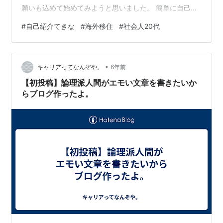
願いも込めて始めてみようと思いました。 簡単に自己紹
介すると、1995年の早生まれで人並みの大学を卒業後、
#
自己紹介てきな
#
海外移住
#
社会人20代
流されるがままに新卒で誰もが言う「安定？企業」に就
職し、約3年間勤めていましたが、あることをきっかけに
退職し、なぜか「海外に行きたい」という謎の目標を持
•
ち、コロナ渦の中でもどうにか海外に行ける方法はない
キャリアってなんぞや。
6年前
かと模索するブログとなっております。 文章書くのが苦
【初投稿】論理派人間がエモい文章を書きたいか
手ですが、何卒ご容赦ください。
らブログ作ったよ。