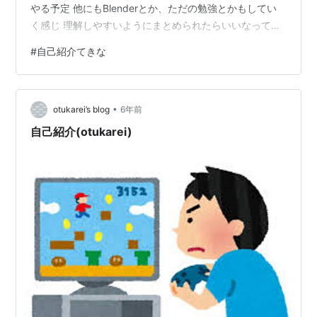
やる予定 他にもBlenderとか、ただの勉強とかもしてい
く感じ 理解しやすいようにまとめられたらいいなって気
持ち それではまた～
#
自己紹介てきな
•
otukarei’s blog
6年前
自己紹介(otukarei)