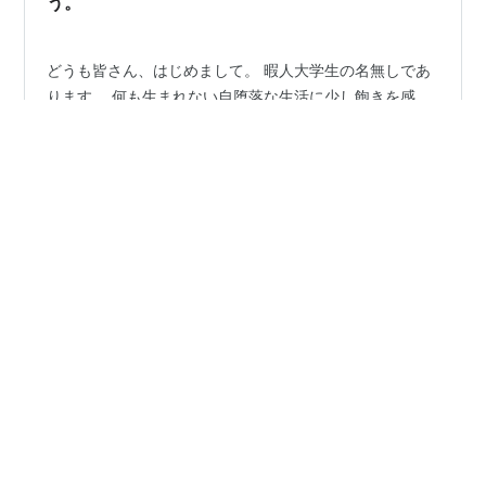
う。
どうも皆さん、はじめまして。 暇人大学生の名無しであ
ります。 何も生まれない自堕落な生活に少し飽きを感
じ、ブログでも書いてみるか～、と何気なく始めた感じ
のテキトーなブログです。そのうち黒歴史になりそうで
怖いです。 僕が思ったこと、書きたいことをつらつらと
書いていくだけのブログになりますので、至極暇な人は
#
理系大学生
#
独り言
#
自己紹介てきな
時間でもつぶしていってくださいな。 とりあえず初投稿
なので、軽く自己紹介でもしようと思います。 自己紹介