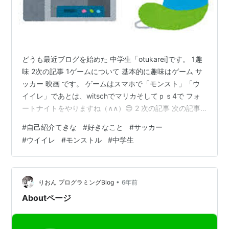
どうも最近ブログを始めた 中学生「otukarei]です。 1趣
味 2次の記事 1ゲームについて 基本的に趣味はゲーム サ
ッカー 映画 です。 ゲームはスマホで「モンスト」「ウ
イイレ」であとは、witschでマリカそしてｐｓ4で フォ
ートナイトをやりますね（∧∧）😊 2 次の記事 次の記事
は僕のオススメゲームを紹介していこうとおもいまーー
#
自己紹介てきな
#
好きなこと
#
サッカー
ーーーーす(草) お楽しみに！では 😋😋😋😎😎😎
#
ウイイレ
#
モンストル
#
中学生
•
りおん プログラミングBlog
6年前
Aboutページ