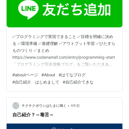
✅プログラミングで実現できること ✅目標を明確に決め
る ✅環境準備 ✅基礎理解 ✅アウトプット学習 ✅ひたすら
ものづくり ✅まとめ
https://www.codenamef.com/entry/programming-start
「プログラミング完全攻略ブログ」をご覧いただきあり
がとうございます。 このブログでは「大学生がプログラ
#
aboutページ
#
About
#
はてなブログ
ミングを効率良く学習できる」 情報を提供しておりま
#
自己紹介 はじめまして
#
自己紹介てきな
す。 このブログを見ることでプログラミングで挫折する
といった不幸なことを 100%避けることができます。 自
己紹介 自己紹介 ちなみに私のことについてご紹介しま
す。 私はリオン・Fと言います。 大学では情報学部に所
•
チクチクボウシはたまに鳴く
6年前
属…
自己紹介？～毒舌～