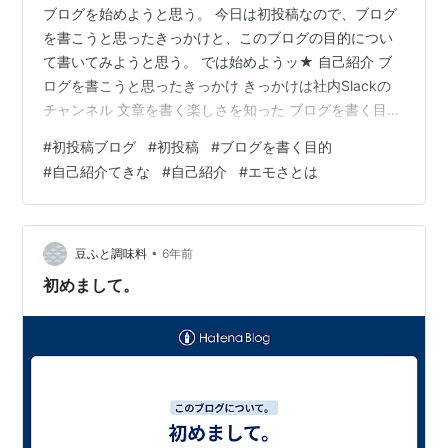
ブログを始めようと思う。 今日は初投稿なので、ブログ
を書こうと思ったきっかけと、このブログの目的につい
て書いてみようと思う。 では始めようッ★ 自己紹介 ブ
ログを書こうと思ったきっかけ きっかけは社内Slackの
チャンネル 文章を書く楽しさを知った ブログを書く目的
①習慣化を身に付け思考をより整理するため。 ②人へ
#
初投稿ブログ
#
初投稿
#
ブログを書く目的
伝わるような文章力を鍛え、苦手意識を無くすため。 ま
#
自己紹介てきな
#
自己紹介
#
エモさとは
とめ 自己紹介 ちろといいます。 人材ベンチャーのキャ
リアアドバイザーをしています。 最近結婚しましたアラ
サーです。 性格は、「振り幅がある」とよく知っている
人には言われます。 いわゆる仕事とか真面目なときは結
•
豆ふと調味料
6年前
論とその根拠を話して…
初めまして。