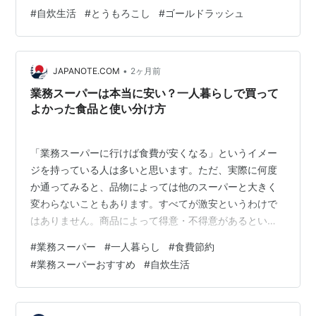
る）。 mnoguti.hatenablog.com だからとうもろこしの
#
自炊生活
#
とうもろこし
#
ゴールドラッシュ
味には少々うるさいところがある。甘さや粒の硬さ、揃
いぐらい、極め付けは食べ方などチェックポイントは
多々ある。 今回、我が家に送られてきたのは、ゴールド
•
ラッシュという品種のとうもろこし。今年のゴールドラ
JAPANOTE.COM
2ヶ月前
ッシュは天候に恵まれ順調に育成し、昨年より1週間ほ
業務スーパーは本当に安い？一人暮らしで買って
ど…
よかった食品と使い分け方
「業務スーパーに行けば食費が安くなる」というイメー
ジを持っている人は多いと思います。ただ、実際に何度
か通ってみると、品物によっては他のスーパーと大きく
変わらないこともあります。すべてが激安というわけで
はありません。商品によって得意・不得意があるという
のが、実際に通ってみた私の実感です。 実は私も一人暮
#
業務スーパー
#
一人暮らし
#
食費節約
らしを始めたばかりの頃、安さにつられて大容量の生鮮
#
業務スーパーおすすめ
#
自炊生活
肉を買い込み、冷凍庫に入りきらずに困った経験があり
ます。この記事では、そんな私の失敗談や一人暮らしの
視点から、業務スーパーで買ってよかった食品と、賢い