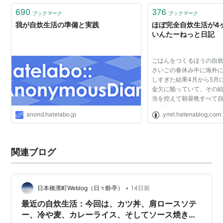
690
376
ブックマーク
ブックマーク
我が自炊生活の準備と実践
ほぼ完全自炊生活が4ヶ
いんたーねっと日記
ごはんをつくるほうの自炊
さいごの春休み中に海外
しすぎた結果4月から5月
金欠に陥っていて、その
当を控えて朝昼晩すべて
3ヶ月が経った。いまでは
anond.hatelabo.jp
ymrl.hatenablog.com
があるときの晩ご飯と、
当が作れなかった...
関連ブログ
•
日本橋濱町Weblog（日々酔亭）
14日前
最近の自炊生活：今回は、カツ丼、肩ロースソテ
ー、冷や麦、カレーライス、そしてソース焼きそ