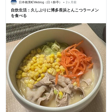
使い分けの考え方をまとめます。 この記事でわかること
•
日本橋濱町Weblog（日々酔亭）
2ヶ月前
業務スーパーが本当に安いのはどんな商品か 一…
自炊生活：久しぶりに博多長浜とんこつラーメン
を食べる