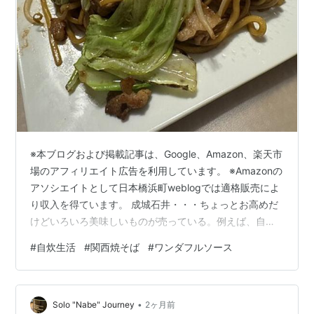
※本ブログおよび掲載記事は、Google、Amazon、楽天市
場のアフィリエイト広告を利用しています。 ※Amazonの
アソシエイトとして日本橋浜町weblogでは適格販売によ
り収入を得ています。 成城石井・・・ちょっとお高めだ
けどいろいろ美味しいものが売っている。例えば、自分
の場合、麺類は季節ごとに美味しい製品が並ぶのでいつ
#
自炊生活
#
関西焼そば
#
ワンダフルソース
も楽しませてもらっている。 麺類の中でも焼きそば好き
の自分が気に入っていたのは、下記の記事で書いた比留
間 深蒸し焼きそば*1だ。これは今も購入できる。
•
mnoguti.hatenablog.com 何ヶ月か前（いつからだった
Solo "Nabe" Journey
2ヶ月前