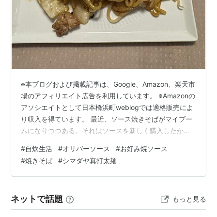
※本ブログおよび掲載記事は、Google、Amazon、楽天市
場のアフィリエイト広告を利用しています。 ※Amazonの
アソシエイトとして日本橋浜町weblogでは適格販売によ
り収入を得ています。 最近、ソース焼きそばがマイブー
ムになりつつある。それはソースを新しく購入したか
ら。前回までは、ワンダフルソースを使っていた。
#
自炊生活
#
オリバーソース
#
お好み焼ソース
mnoguti.hatenablog.com それが終わったので、今回か
#
焼きそば
#
シマダヤ真打太麺
らオリバーソースのお好み焼ソースにしたからだ。
YouTube番組で谷やんが紹介していた「オリバーソース
甘口 お好み焼きソース」。それで作る焼きそばが美味し
ネットで話題
もっと見る
いという情報を知って試してみたくなったというわけ…