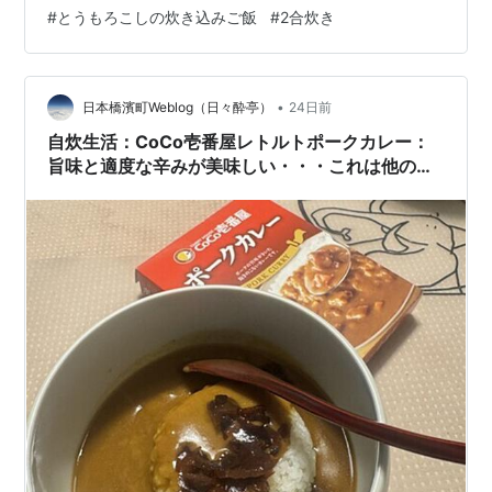
これをチェックすることが成城石井にいく楽しみなのだw
#
とうもろこしの炊き込みご飯
#
2合炊き
mnoguti.hatenablog.com 今回は、今の時期、旬でしょ
う！ということで、とうもろこしの炊き込みご飯の素*1
だ。店を入ったところと冷蔵コーナーの目につく場所に
陳列してある。去年も購入しようか迷った覚えが…
•
日本橋濱町Weblog（日々酔亭）
24日前
自炊生活：CoCo壱番屋レトルトポークカレー：
旨味と適度な辛みが美味しい・・・これは他の味
も試してみたくなる