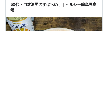
かイマイチ記憶が判然としないのだ）、その陳列棚に…
50代・自炊派男のずぼらめし｜ヘルシー簡単豆腐
鍋
結構食事に気を使っているつもりなのに、なかなかお腹
が凹まない……。 そんな悩みをAIに相談してみたとこ