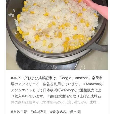
※本ブログおよび掲載記事は、Google、Amazon、楽天市
場のアフィリエイト広告を利用しています。 ※Amazonの
アソシエイトとして日本橋浜町weblogでは適格販売によ
り収入を得ています。 前回自炊生活で取り上げた成城石
井の商品は焼きそばで季節ものとは言い難いが、成城石
井には季節季節で食欲をそそられる商品が陳列される。
#
自炊生活
#
成城石井
#
炊き込みご飯の素