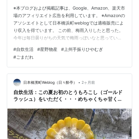
※本ブログおよび掲載記事は、Google、Amazon、楽天市
場のアフィリエイト広告を利用しています。 ※Amazonの
アソシエイトとして日本橋浜町weblogでは適格販売によ
り収入を得ています。 この前、梅雨入りしたと思った。
今年は毎日曇りがちの天気で梅雨っぽいなと思っていた
ら、そろそろ梅雨明けらしい。梅雨明け前は、集中豪雨
#
自炊生活
#
星野物産
#
上州手振りひやむぎ
がありがちなのでここ1、2週間は要注意だ・・・という
#
ごまだれ
ことで久しぶりの自炊生活の記事である。
mnoguti.hatenablog.com 今回は、日曜日の午後、雲が
高くなり青空ももう少しで見えそう、夏本番近しという
ことで、冷や麦をいただきました。 今回の自炊生活は、
•
日本橋濱町Weblog（日々酔亭）
2ヶ月前
冷や麦…
自炊生活：この夏お初のとうもろこし（ゴールド
ラッシュ）をいただく・・・めちゃくちゃ甘くて
びっくり！