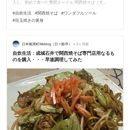
入し、初めて食べた豊国ヌードル 関西焼そば（太
麺）・・・太麺でちょっと締まった感じ？がよかった。
#
自炊生活
#
関西焼そば
#
ワンダフルソール
そしてもう一人前残っていたのでそんなに日を空けず第2
#
目玉焼きの黄身
弾をチャレンジ。 mnoguti.hatenablog.com 今回は、ソ
ースの2度味付けをさらに徹底して、目玉焼きを最後トッ
ピングするようにした。出来上がりはこんな感じだ。 2
度目の関西焼そば 材料は、前回の食材プラス玉…
•
日本橋濱町Weblog（日々酔亭）
2ヶ月前
自炊生活：成城石井で関西焼そば専門店用なるも
のを購入・・・早速調理してみた