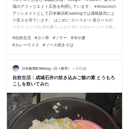
場のアフィリエイト広告を利用しています。 ※Amazonの
アソシエイトとして日本橋浜町weblogでは適格販売によ
り収入を得ています。 はじめに ロースかつ 肩ロースの
ソテー シンプル冷や麦 レトルトポークカレー ソース焼
きそば（目玉焼き付き） おわりに はじめに 最近の自炊
#
自炊生活
#
カツ丼
#
ソテー
#
冷や麦
生活・・・晩御飯がほとんどだが、暑い夏の自炊生活は
#
カレーライス
#
ソース焼きそば
こんな感じだ。 最近単独でご紹介したのが、成城石井の
炊き込みご飯の素 とうもろこしを炊いてみた時の記事。
mnoguti.hatenablog.com この炊き込みご飯、とうもろ
こしが美味しかった。これはリピート…
•
日本橋濱町Weblog（日々酔亭）
22日前
自炊生活：成城石井の炊き込みご飯の素 とうもろ
こしを炊いてみた