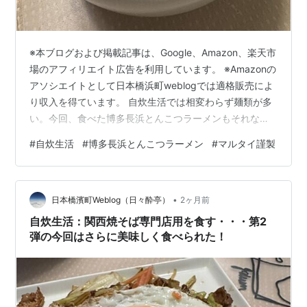
※本ブログおよび掲載記事は、Google、Amazon、楽天市
場のアフィリエイト広告を利用しています。 ※Amazonの
アソシエイトとして日本橋浜町weblogでは適格販売によ
り収入を得ています。 自炊生活では相変わらず麺類が多
い。今回、食べた博多長浜とんこつラーメンもそれなり
に食べているが、単独の記事となると2年前まで遡ること
#
自炊生活
#
博多長浜とんこつラーメン
#
マルタイ謹製
になる。 mnoguti.hatenablog.com 今回もいつもと同じ
ように豚肉と長ネギ、紅生姜を準備する。加えて、スイ
ートコーンが冷蔵庫にあったので入れることにした。 マ
•
ルタイ謹製の棒ラーメンなので茹で時間は2分と短い。ト
日本橋濱町Weblog（日々酔亭）
2ヶ月前
ッピングする材料などは慌てないように事前に…
自炊生活：関西焼そば専門店用を食す・・・第2
弾の今回はさらに美味しく食べられた！