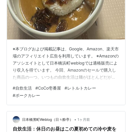
※本ブログおよび掲載記事は、Google、Amazon、楽天市
場のアフィリエイト広告を利用しています。 ※Amazonの
アソシエイトとして日本橋浜町weblogでは適格販売によ
り収入を得ています。 今回、Amazonのセールで購入し
た商品の一つ。いつもの自炊生活は麺がほとんどだが、
今回はカレーだ。 mnoguti.hatenablog.com CoCo壱番屋
#
自炊生活
#
CoCo壱番屋
#
レトルトカレー
のポークカレー。レトルトで気軽にできるので購入。
#
ポークカレー
CoCo壱番屋 レトルトポークカレー（5個入） 220グラム
(x 5) CoCo壱番屋 Amazon 早速食べてみた。福神漬け
は、酒悦の福神漬け・・・カレーには福神漬けだが、福
神漬けは酒悦…
•
日本橋濱町Weblog（日々酔亭）
1ヶ月前
自炊生活：休日のお昼はこの夏初めての冷や麦を