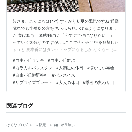
皆さま、こんにちは(^-^) すっかり初夏の陽気ですね 通勤
電車でも半袖姿の方を ちらほら見かけるようになりまし
た 実は私も、体感的には 「今すぐ半袖になりたい！」
っていう気分なのですが……ここで今から半袖を解禁しち
ゃうと 夏本番にはタンクトップになるしか なくなっちゃ
いそうで（笑）今は必死に薄手の長袖と カーディガンで
#
自由が丘ランチ
#
自由が丘散歩
踏みとどまってます( *´艸｀) 今年のGW、皆さまは いか
#
カラカルパクスタン
#
大満足の休日
#
懐かしい再会
がお過ごしでしたか？ 私の職場はカレンダー通りでした
#
自由が丘熊野神社
#
パンスイス
が 同僚たちの休暇はなんとも華やか！優雅にクルージン
#
サプライズプレート
#
大人の休日
#
季節の変わり目
グを楽しむ人や 「カラカルパクスタン」という 初めて耳
にする国へ旅立った強者も…🌍️✈️そんなお土産話に驚きな
が…
関連ブログ
はてなブログ
>
未指定
>
自由が丘散歩