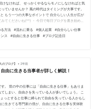
 続けなければ、 せっかくやるならモノにしなければと気
なっていませんか？ 風の時代はタイミングが大事です。
と もう一つの大事なポイントで 自分らしい人生が広が
みてくださいね(^^) ・ 今日で毎日ブログを書き始めて
年目に入りました！ いや〜毎年のことですが、 こんなに長
のる方法
#
流れに乗る
#
個人起業
#
自分らしい仕事
がらビックリです！ 今でもよく覚えていますが、 ブログ
ランス
#
自由に生きる仕事
#
ブログ記念日
•
人のブログ】
2年前
？自由に生きる当事者が詳しく解説！
です。 世の中の仕事には「自由に生きる仕事」もありま
れてしまい、自由さを失っている人が多いでしょう。 こ
ひょっとすると仕事に縛られて自由を失っている人かもし
由に生きてる専門家の僕が、自由に生きる仕事を実体験