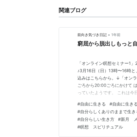
関連ブログ
•
前向き気づき日記
1年前
窮屈から脱出しもっと
「オンライン瞑想セミナー1」
♪3月16日（日）13時〜16時
込みはこちらから。↓「オンライ
ごろから20:00ごろにかけて
っていたようです。 これは今
旧したようでよかったです♪ 
#
自由に生きる
#
自由に生き
のお話です。 普段当たり前に
#
自分らしくありのままで生き
ないうちに…
#
自分らしい生き方
#
新月 
#
瞑想 スピリチュアル