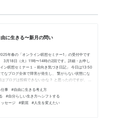
自由に生きる〜新月の問い
2025年春の「オンライン瞑想セミナー1」の受付中です
と、 3月18日（火）11時〜14時の2回です。詳細・お申し
ン瞑想セミナー１ - 前向き気づき日記」 今日は13:50
 はてなブログ全体で障害が発生し、 繋がらない状態にな
日はブログは投稿できないかな？ と思ったのですが、 復
さて今日は、 窮屈から脱出しもっと自由に生きるヒント
る仕事
#
自由に生きる考え方
していることや 自分らしいと思って始めたことが、 知ら
る
#
自分らしい生き方へシフトする
メッセージ
#
窮屈
#
人生を変えたい