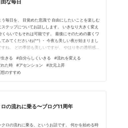
自由な毎日
まう毎日を、 目覚めた意識で 自由にしたいことを楽しむ
にステップについてお話しします。 いきなり大きく変え
5分くらいでもそれは可能です。 最後にそのための書くワ
てみてくださいね(^^) ・ 今夜も美しい夜が始まりまし
ですね。 どの季節も美しいですが、 やはり冬の透明感は
クリアで、 月やたくさんの星たちとダイレクトにつなが
で生きる
#
自分らしくいきる
#
流れを変える
4日am7:27には今年最初の満月を迎えます。 今夜は満
疲れた時
#
アセンション
#
次元上昇
瞑想のすすめ
ロの流れに乗る〜ブログ11周年
ンクロの流れに乗る、というお話です。 何かを始める時