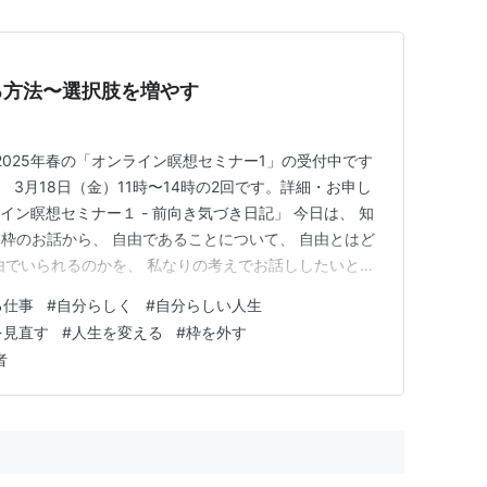
る方法〜選択肢を増やす
2025年春の「オンライン瞑想セミナー1」の受付中です
と、 3月18日（金）11時〜14時の2回です。詳細・お申し
ン瞑想セミナー１ - 前向き気づき日記」 今日は、 知
枠のお話から、 自由であることについて、 自由とはど
由でいられるのかを、 私なりの考えでお話ししたいと思
るために これから色々変えていこうと思っていることに
る仕事
#
自分らしく
#
自分らしい人生
分らしい生き方、自由に生きたいと思っている方は、 ぜひ
を見直す
#
人生を変える
#
枠を外す
者