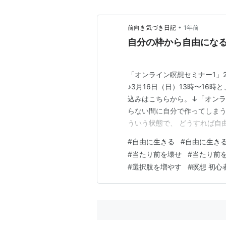
•
前向き気づき日記
1年前
自分の枠から自由にな
「オンライン瞑想セミナー1」
♪3月16日（日）13時〜16時
込みはこちらから。↓「オンライ
らない間に自分で作ってしまう
ういう状態で、 どうすれば自
います。 また、私が自由であ
#
自由に生きる
#
自由に生き
ついても お話しします。 自
#
当たり前を壊せ
#
当たり前
参考にしてみてくださ…
#
選択肢を増やす
#
瞑想 初心