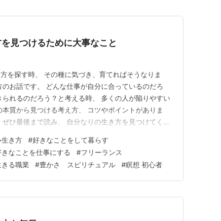
方を見つけるために大事なこと
方を探す時、 その種に気づき、育てればそうなりま
方のお話です。 どんな仕事が自分に合っているのだろ
きられるのだろう？と考える時、 多くの人が陥りやすい
の本質から見つける考え方、 コツやポイントがありま
、ぜひ最後まで読み、 自分なりの生き方を見つけてくだ
つも「何かになる」ことを目標にしたり、 「何かである」こ
い生き方
#
好きなことをして暮らす
 生きてきました。 例えば、 学校の先生になる、看護師
好きなことを仕事にする
#
フリーランス
 英語の資…
生きる職業
#
豊かさ スピリチュアル
#
瞑想 初心者