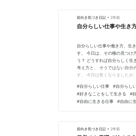
•
前向き気づき日記
2年前
自分らしい仕事や生き
自分らしい仕事や働き方、生き
す。 今日は、その種の見つけ
う？ どうすれば自分らしく生
考え方と、 そうではない自分
す。 今日は長くなりましたが
さいね(^^) ・ 私たちはい
#
自分らしい仕事
#
自分らし
とでそれを看板、肩書きにし、
#
好きなことをして生きる
#
なる、 結婚して奥さんになる、
#
自由に生きる仕事
#
自由に
•
前向き気づき日記
2年前