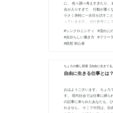
に、 色々調べ考えすぎたり、
合が入りすぎて、 行動が重く
小さく身軽に一歩目を試すこと
っていきます。 ぜひ参考にして
丸11年となり、 今日から12
#
シンクロニシティ
#
流れに
く毎日書き続けるなんて 我な
#
自分らしい働き方
#
フリー
を始めたのはちょっとし…
#
瞑想 初心者
ちょろの癒し部屋【自由に生きてる
自由に生きる仕事とは
おはようございます。 ちょろ
す。 現代社会では仕事に縛ら
の記事に来られたあなたも、
れません。 そこで今回は、自