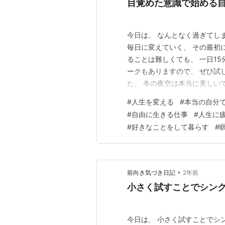
目覚めた意識で始める
今日は、 なんとなく過ぎてし
毎日に変えていく、 その最初
ることは難しくても、 一日1
ークもありますので、 ぜひ試し
た。 冬の夜空は本当に美しい
特別で、 月や星の輝きが一層
#
人生を変える
#
本当の自分
るのを感じます。 そして明日1
#
自由に生きる仕事
#
人生に
月直前の満ちるエネルギ…
#
好きなことをして暮らす
#
•
前向き気づき日記
2年前
小さく試すことでシンク
今日は、 小さく試すことでシ