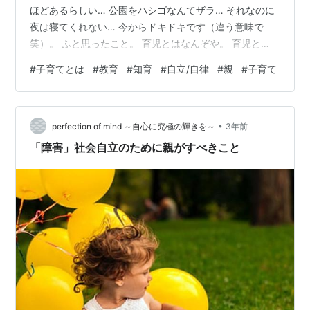
ほどあるらしい… 公園をハシゴなんてザラ… それなのに
夜は寝てくれない… 今からドキドキです（違う意味で
笑）。 ふと思ったこと。 育児とはなんぞや。 育児と
は、『未熟な状態で生まれてきた人間の子どもを保護し
#
子育てとは
#
教育
#
知育
#
自立/自律
#
親
#
子育て
養育すること（新社会学辞典引用）』とあります。 0歳
から6歳までの子どもを養育することが育児というらしい
です。 それ以上になると教育となるのか。 育児で一番大
•
切なものは何かと考えたときに、皆さんなら何を思い浮
perfection of mind ～自心に究極の輝きを～
3年前
かべますか？ 私が真っ先に思い浮かべるもの、それは、
「障害」社会自立のために親がすべきこと
『自立させること』 です。 …