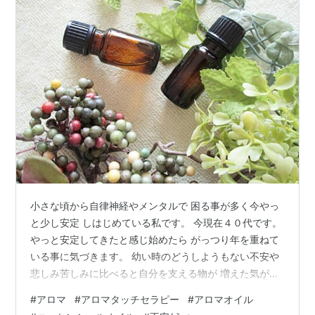
小さな頃から自律神経やメンタルで 困る事が多く今やっ
と少し安定 しはじめている私です。 今現在４０代です。
やっと安定してきたと感じ始めたら がっつり年を重ねて
いる事に気づきます。 幼い時のどうしようもない不安や
悲しみ苦しみに比べると自分を支える物が 増えた気がし
ていますが体力の衰えを感じます！ いかに若さや体力が
#
アロマ
#
アロマタッチセラピー
#
アロマオイル
大事かを痛感する年です。 色々な事を経て何を大事にし