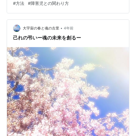
#
方法
#
障害児との関わり方
ら・・・ ちょっと意識してほしいことがあるんです。 早
めにとりかかってほしい親としての意識・・・ 「障害」
児のときから考えてほしいこと・・・ 「障害」児の今だ
からとりかかってほしいこと・…
•
大宇宙の春と魂の古里
4年前
己れの弔いー魂の未来を創るー