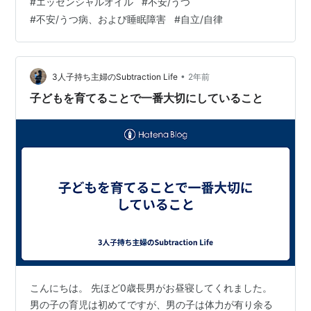
#
エッセンシャルオイル
#
不安/うつ
て 生きていきたいかが少しわかり自分の メンタルの支え
#
不安/うつ病、および睡眠障害
#
自立/自律
になってくれると思います。 アロマもその一つです。 良
い香りに包まれていたり 困った時のお守りを 持ってるだ
けでほんの少し 安心感が増えます。 私は人より恐怖心が
強く パニック…
•
3人子持ち主婦のSubtraction Life
2年前
子どもを育てることで一番大切にしていること
こんにちは。 先ほど0歳長男がお昼寝してくれました。
男の子の育児は初めてですが、男の子は体力が有り余る