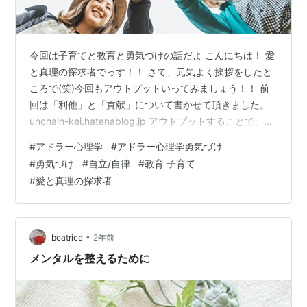
今回は子育てと教育と勇気づけの話だよ こんにちは！ 愛
と真理の探求者でっす！！ さて、元気よく挨拶をしたと
ころで(笑)今回もアウトプットいってみましょう！！ 前
回は「利他」と「貢献」について書かせて頂きました。
unchain-kei.hatenablog.jp アウトプットすることで、自
分の思考を整理して再確認できたし、目的地や進む方向
#
アドラー心理学
#
アドラー心理学勇気づけ
が間違っていないと確信しました。 「アドラー心理学」
#
勇気づけ
#
自立/自律
#
教育 子育て
「仏陀の教え」と来て、『老子』、、といきたいところ
#
愛と真理の探求者
ですが〜、、、またアドラー心理学に戻ります。笑 アド
ラー心理学は本当におもしろい！ 私の大好物『仏陀』
『老子』『アドラー』です！ 老子は、また違う角度で深
いん…
•
beatrice
2年前
メンタルを整えるために