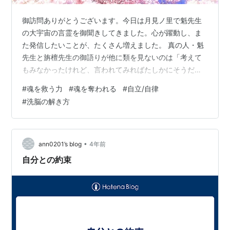
御訪問ありがとうございます。今日は月見ノ里で魁先生
の大宇宙の言霊を御聞きしてきました。心が躍動し、ま
た発信したいことが、たくさん増えました。 真の人・魁
先生と旃檀先生の御語りが他に類を見ないのは「考えて
もみなかったけれど、言われてみればたしかにそうだ」
という真実を掘り起こすからです。 不文律にしてきたこ
#
魂を救う力
#
魂を奪われる
#
自立/自律
と、無意識にしたがってきた慣習、メディアで流れる情
#
洗脳の解き方
報を「大宇宙の理（ことわり）」という切り口で評価し
なおすと、180度意味が反転することばかりです。爽快痛
快で、いのちが喜ぶのがわかります。 人間のかかげる正
義が、大いなる意志に対しては不義であることも少なく
•
ann0201’s blog
4年前
ありません。 それほど、この世界はある種…
自分との約束