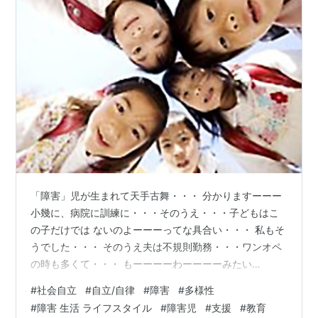
「障害」児が生まれて天手古舞・・・ 分かりますーーー
小幾に、病院に訓練に・・・そのうえ・・・子どもはこ
の子だけでは ないのよーーーってな具合い・・・ 私もそ
うでした・・・ そのうえ夫は不規則勤務・・・ワンオペ
の時も多くて・・・ もーーーーわーーーーみたい
な・・・ でもそんな日々にも・・・ あら不思議！！だん
#
社会自立
#
自立/自律
#
障害
#
多様性
だん慣れてくるんですよねーーー（笑） 母は強し・・・
#
障害 生活 ライフスタイル
#
障害児
#
支援
#
教育
（笑） そんな日々の中・・・子どもが学校に行きだした