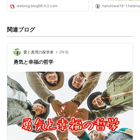
ぜ、日本は女性ホームレスが「少ない」の
webrog.blog68.fc2.com
haruhiwai18-1.haten
か。 例えば、他の先進国の場合、ＤＶなどを
理由にシェルター...
関連ブログ
•
愛と真理の探求者
2年前
勇気と幸福の哲学