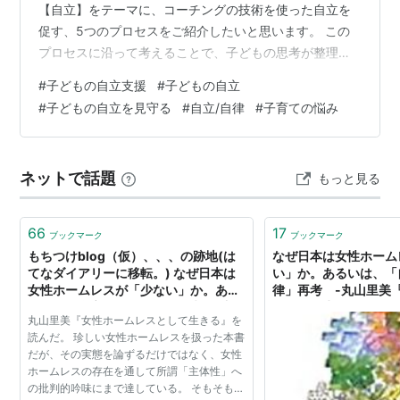
【自立】をテーマに、コーチングの技術を使った自立を
促す、5つのプロセスをご紹介したいと思います。 この
プロセスに沿って考えることで、子どもの思考が整理さ
れ、課題の解決や目標達成がしやすくなるとされていま
#
子どもの自立支援
#
子どもの自立
す。 この5つのプロセスは、必ずしも順番通りに行われ
#
子どもの自立を見守る
#
自立/自律
#
子育ての悩み
るわけではありません。 このプロセスを意識すること
で、お子さん自身が内側にある思いを整理し、自ら実行
に移すための役立つスキルとして参考にしてください。
ネットで話題
もっと見る
①目標・目的を明確にする お子さんが達成したい目標や
目的を具体化しましょう。将来の夢は何なの…
66
17
ブックマーク
ブックマーク
もちつけblog（仮）、、、の跡地(は
なぜ日本は女性ホーム
てなダイアリーに移転。) なぜ日本は
い」か。あるいは、「
女性ホームレスが「少ない」か。ある
律」再考 -丸山里美
いは、「自立」・「自律」再考 -丸
スとして生きる』につい
丸山里美『女性ホームレスとして生きる』を
山里美『女性ホームレスとして生き
blog・はてなブログ版
読んだ。 珍しい女性ホームレスを扱った本書
る』について-
だが、その実態を論ずるだけではなく、女性
ホームレスの存在を通して所謂「主体性」へ
の批判的吟味にまで達している。 そもそもな