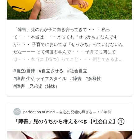
「障害」児のわが子に向き合ってきて・・・ 私っ
て・・・本当は・・・とっても『せっかち』なんです
が・・・ 子育てにおいては『せっかち』っていけないん
だなーーー って何度も学んで・・・ 子育てに関して
は・・・本当に【待つ】ってこと・・・ 割とできるよう
になって・・・ 子どもと『ゆっくり子育て』ができたな
#
自立/自律
#
自立させる
#
社会自立
ーーーって感じています。 でも２番目３番目と・・・ ち
#
障害 生活 ライフスタイル
#
障害
#
多様性
ゃんと自己表現できる子ども達には・・・ 何度か・・・
#
障害 兄弟児（姉妹）
『みんなお母さんみたいに早くできるわけではない』
『そんなにどんどんいろいろ言わんといて！！』 って言
われたこともあります・・・（笑） そのたびに猛省する
んですが・・・人って忘れる生き物だから…
•
perfection of mind ～自心に究極の輝きを～
3年前
「障害」児のうちから考えるべき【社会自立】①