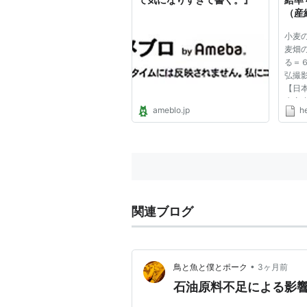
（産経
ース
小麦
麦畑
る＝
弘撮
【日
水産
ameblo.jp
h
２０
ロリ
安全
プの
が...
関連ブログ
•
鳥と魚と僕とポーク
3ヶ月前
石油原料不足による影