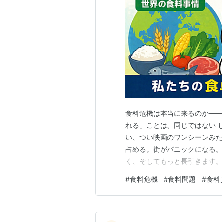
食料危機は本当に来るのか―
れる」ことは、同じではない 
い、つい映画のワンシーンみ
占める。街がパニックになる
く、そしてもっと長引きます。
や燃料が高くなる。天候が荒
#
食料危機
#
食料問題
#
食料
あるけど高くて買いにくい」
からパンが消える」ことだけで