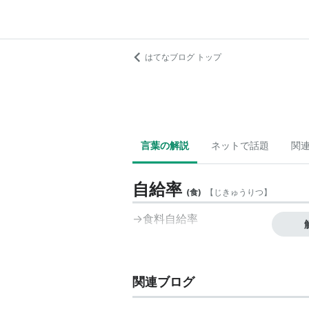
はてなブログ トップ
言葉の解説
ネットで話題
関
自給率
(
食
)
【
じきゅうりつ
】
→
食料自給率
関連ブログ