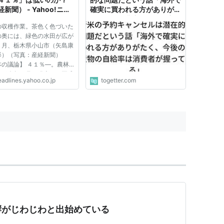
新聞） - Yahoo!ニュ
確実に買われる方がありがた
く、今後の農産物の自給率は
の収穫作業。茶色く色づいた
消費者が握っている」
の奥には、緑色の水田が広が
６月、栃木県小山市（矢島康
影）（写真：産経新聞）
本の議論】 ４１％―。農林
省が今年８月に発表した平成
eadlines.yahoo.co.jp
togetter.com
年度の日本の食料自給率（カ
ーベース）だ。農水省は食料
保障の立場から、自給率アッ
必要性を説き、「５０％以上
響がじわじわと出始めている