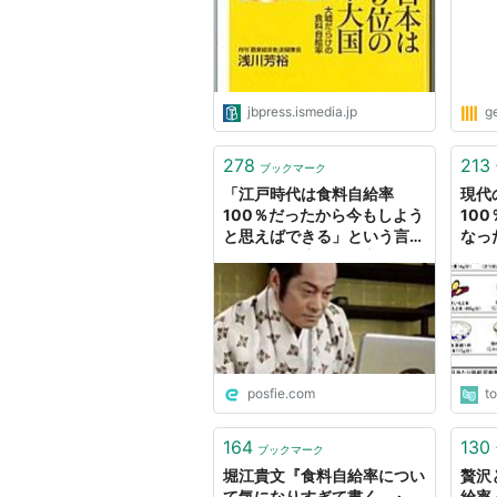
jbpress.ismedia.jp
g
278
213
ブックマーク
「江戸時代は食料自給率
現代
100％だったから今もしよう
10
と思えばできる」という言説
なっ
に色んな角度から物言いが飛
なる
ぶ
posfie.com
t
164
130
ブックマーク
堀江貴文『食料自給率につい
贅沢
て気になりすぎて書く。』
給率