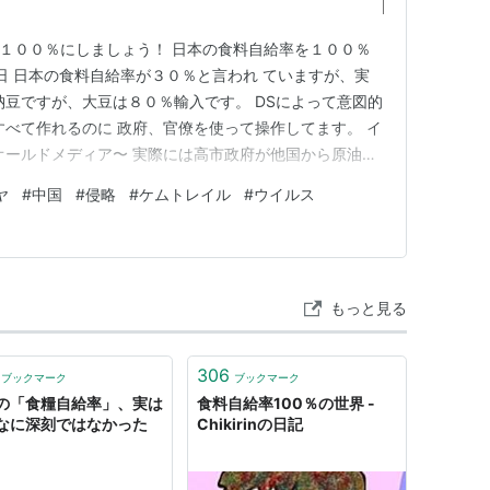
給率を１００％にしましょう！ 日本の食料自給率を１００％
18日 日本の食料自給率が３０％と言われ ていますが、実
納豆ですが、大豆は８０％輸入です。 DSによって意図的
すべて作れるのに 政府、官僚を使って操作してます。 イ
オールドメディア〜 実際には高市政府が他国から原油を
巻きの 反日のメディアは煽る。 ポテチのカラーを白黒
ヤ
#
中国
#
侵略
#
ケムトレイル
#
ウイルス
か？ <<食料の確保を急げ>> それより食料がないと日
もっと見る
306
ブックマーク
ブックマーク
の「食糧自給率」、実は
食料自給率100％の世界 -
なに深刻ではなかった
Chikirinの日記