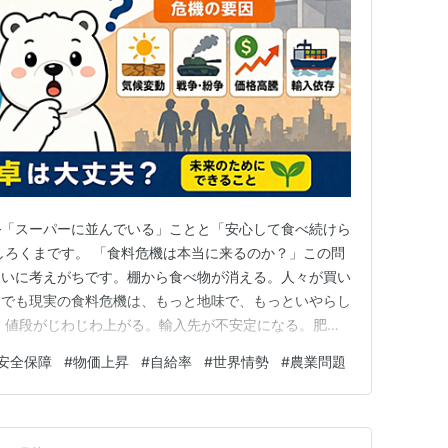
―「スーパーに並んでいる」ことと「安心して食べ続けら
しろくまです。 「食料危機は本当に来るのか？」この問
たいに考えがちです。棚から食べ物が消える。人々が買い
。でも現実の食料危機は、もっと地味で、もっといやらし
 値段がじわじわ上がる。輸入先が不安定になる。肥料
れる。一部の国では飢餓が深刻化し、別の国では「品物は
安全保障
#
物価上昇
#
自給率
#
世界情勢
#
農業問題
が広がる。つまり食料危機は、「明日いきなり世界中の店
はなく、「食べ物はあるの…