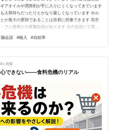
のギアオイルや潤滑剤が手に入りにくくなってきています
も入荷待ちだったりとかなり厳しくなっています ホル
とが最大の要因であることは容易に想像できます 高市
・フン首相との首脳会談があります その会談にて現地
しだということです 高市首相が表明した総額約100億
首脳会談
#
輸入
#
自給率
ギー調達を巡る金融支援枠組み「パワーアジア」の第１号
国営石油が運営する「…
4ヶ月前
安心できない――食料危機のリアル