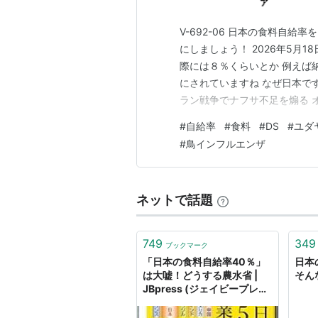
V-692-06 日本の食料自
にしましょう！ 2026年5月
際には８％くらいとか 例えば
にされていますね なぜ日本で
ラン戦争でナフサ不足を煽る 
輸入し、全く影響がないのに左
#
自給率
#
食料
#
DS
#
ユダ
にしたりして騒ぐ 何やら意図的
#
鳥インフルエンザ
本は生き残れない …
ネットで話題
749
349
ブックマーク
「日本の食料自給率40％」
日本
は大嘘！どうする農水省 |
そん
JBpress (ジェイビープレ
ス)