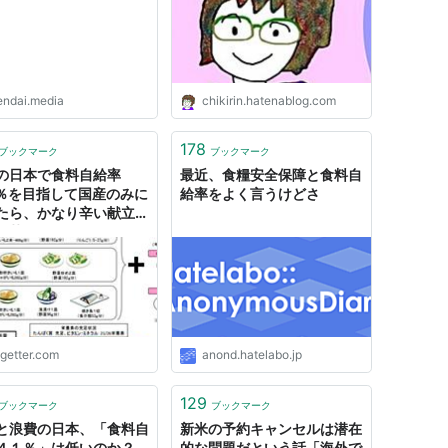
endai.media
chikirin.hatenablog.com
178
ブックマーク
ブックマーク
の日本で食料自給率
最近、食糧安全保障と食料自
0％を目指して国産のみに
給率をよく言うけどさ
たら、かなり辛い献立に
「芋ばっか…」
ogetter.com
anond.hatelabo.jp
129
ブックマーク
ブックマーク
と浪費の日本、「食料自
新米の予約キャンセルは潜在
４１％」は低いのか？
的な問題だという話「海外で