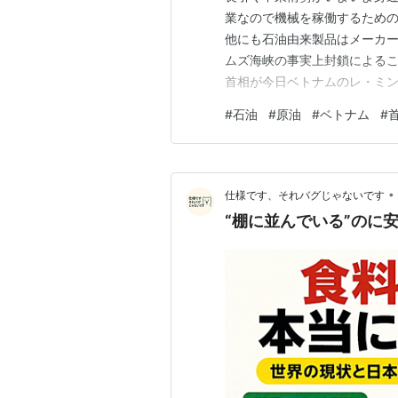
業なので機械を稼働するため
他にも石油由来製品はメーカー
ムズ海峡の事実上封鎖によるこ
首相が今日ベトナムのレ・ミン
製油所の支援策で合意する見通
#
石油
#
原油
#
ベトナム
#
ドル（約1.5兆円）のエネル
案件です 支援策ではベトナム
•
仕様です、それバグじゃないです
“棚に並んでいる”のに