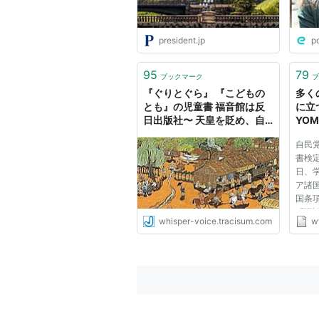
president.jp
p
95
79
ブックマーク
ブ
『ぐりとぐら』 『こどもの
多く
とも』の児童書 福音館は反
に立つ
日出版社〜 天皇を貶め、自
YOM
虐史観に満ちた子供向け絵本
聞）
自民
| 日本の面影
書検
日、
ア諸
国条
「議
whisper-voice.tracisum.com
w
（自
科書
扱う
検討も