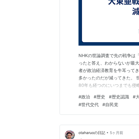
NHKの世論調査で先の戦争は
ったと答え、わからないが最大
者が政治経済教育を牛耳って
多かったのだが減ってきた。 
80年も経つのにいつまでも侵
張を続けているが、保守派の
#
政治
#
歴史
#
歴史認識
#
くも悪くも劇的に変わることは
#
世代交代
#
自民党
こから～～ news.web.nhk
•
otaharuoの日記
5ヶ月前