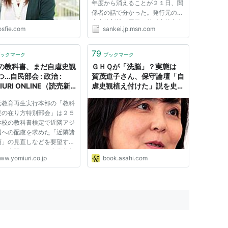
年度から消えることが２１日、関
係者の話で分かった。発行元の日
本書籍新社が同日の教科書検定申
osfie.com
sankei.jp.msn.com
請期限までに、文部科学省に対し
て申請を行わなかった。「自虐的
な歴史観に基づいている」とする
79
ックマーク
ブックマーク
批判を受け、採択する市町村...
の教科書、まだ自虐史観
ＧＨＱが「洗脳」？実態は
…自民部会 : 政治 :
賀茂道子さん、保守論壇「自
IURI ONLINE（読売新
虐史観植え付けた」説を史料
で探る｜好書好日
党教育再生実行本部の「教科
定の在り方特別部会」は２５
学校の教科書検定で近隣アジ
国への配慮を求めた「近隣諸
項」の見直しなどを要望する
論の中間まとめ」を安倍首相
ww.yomiuri.co.jp
book.asahi.com
民党総裁）に提出した。 教
の検定、採択などを一括して
「教科書法」（仮称）の制定
要望した。 中間まとめ...