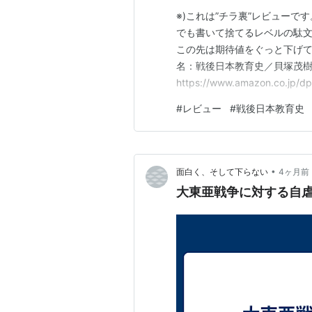
※)これは”チラ裏”レビュー
でも書いて捨てるレベルの駄
この先は期待値をぐっと下げ
名：戦後日本教育史／貝塚茂樹 (
https://www.amazon.c
に生まれたのかを知りたかっ
#
レビュー
#
戦後日本教育史
冠したこの本を見つけ、新書の、
し怯ん…
•
面白く、そして下らない
4ヶ月前
大東亜戦争に対する自