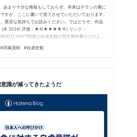
です。あまり十分な推敲もしておらず、本来はチラシの裏に
文ですが、ここに書いて捨てさせていただいております。
て、寛容な気持ちでお読みください。ではどうぞ。作品
本 2024) 評価：★4(★★★★☆) リンク：
o.jp/dp/B0D1TJ14YT戦後の自虐史観の歴史教科書がどのよう
たところ、知りたい内容にぴったりと思われるタイトルを
#
貝塚茂樹
#
自虐史観
しかもKindle版なのに価格が1186円と高いことに少
虐意識が減ってきたようだ