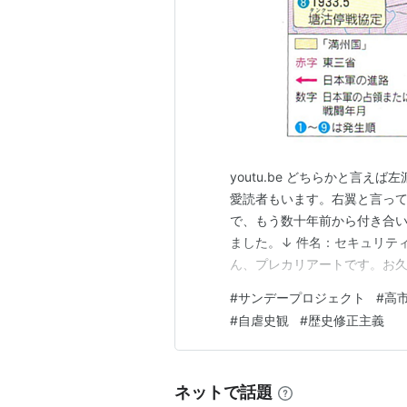
youtu.be どちらかと言
愛読者もいます。右翼と言っ
で、もう数十年前から付き合
ました。↓ 件名：セキュリティの為の戦争
ん、プレカリアートです。お
しょうか？この度メール差し
#
サンデープロジェクト
#
高
に違和感を抱いたからです。 
#
自虐史観
#
歴史修正主義
う討論番組で…
ネットで話題