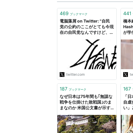
469
441
ブックマーク
電脳藻屑 on Twitter: "自民
橋本絢
党の公約のここがとても今現
Hash
在の自民党なんですけど、一
が学
言で言って「やべえっ」てな
った
りますね ”国旗・国歌を尊重
のに
し、わが国の将来を担う主権
ら、
者を育成する教育を推進しま
り悪
す。不適切な性教育やジェン
ら自
ダーフリー教育、自虐史観偏
て今
向教育などは行…
た。
twitter.com
tw
https://t.co/bR2sD8iZbO"
187
167
ブックマーク
なぜ日本は75年間も｢無謀な
「日
戦争を仕掛けた敗戦国｣のま
自虐
まなのか 米国公文書が示す
い」
自虐史観の源流
20