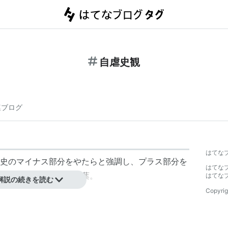
自虐史観
連ブログ
はてな
史のマイナス部分をやたらと強調し、プラス部分を
はてな
的文脈で使用される言葉。
はてな
解説の続きを読む
Copyrig