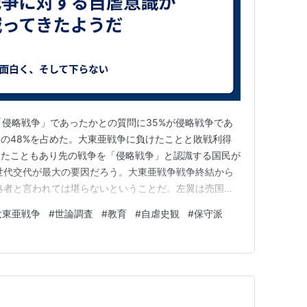
「侵略戦争」であったかとの質問に35%が侵略戦争であ
の48%を占めた。大東亜戦争に負けたことと敗戦利得
きたこともあり先の戦争を「侵略戦争」と認識する国民が
世代交代が最大の要因だろう。大東亜戦争戦争終結から
略者と言われては堪らないということだ。左翼は売国主
言論人による主張も浸透してきた。だが自民党政権では良
大東亜戦争
#
世論調査
#
教育
#
自虐史観
#
保守派
ないだろう。自民党は米国の犬だからだ。 ～～引用こ
 県民の４人に１…