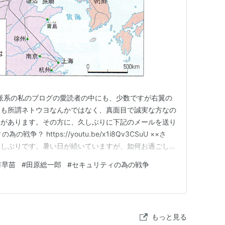
えば左派系の私のブログの愛読者の中にも、少数ですが右翼の
ても所謂ネトウヨなんかではなく、真面目で誠実な方なの
いがあります。その方に、久しぶりに下記のメールを送り
？ https://youtu.be/x1i8Qv3CSuU ××さ
久しぶりです。暑い日が続いていますが、如何お過ごしで
上げたのは他でもありません。添付ファイルの映像に非常
市早苗
#
田原総一郎
#
セキュリティの為の戦争
問題の映像は、2002年の「サンデープロジェクト」とい
もっと見る