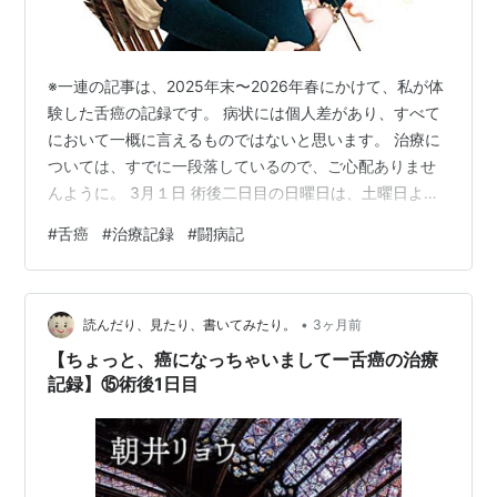
※一連の記事は、2025年末〜2026年春にかけて、私が体
験した舌癌の記録です。 病状には個人差があり、すべて
において一概に言えるものではないと思います。 治療に
ついては、すでに一段落しているので、ご心配ありませ
んように。 3月１日 術後二日目の日曜日は、土曜日より
体調は少しマシになった。 鼻チューブとの付き合い方が
#
舌癌
#
治療記録
#
闘病記
だいぶわかり、気分も悪くならない。 けれど熱は38度以
上で、朦朧としている感じがずっと続いている。 言葉は
まだ喋れる感じがしない。舌は相変わらず腫れてい
•
る…。 舌の痛みはそんなにない。ちょっと痛いかなとい
読んだり、見たり、書いてみたり。
3ヶ月前
う程度で、それはそれで不思議。 それよりも引き続き喉
【ちょっと、癌になっちゃいましてー舌癌の治療
が痛い。 まだ口から水を飲…
記録】⑮術後1日目