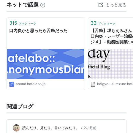
ネットで話題
もっと見る
りにも近かったと思う。 そして、 「わーーー今までいろ
いろ良いことをやってきたつもりだったけど、報われな
かったな！！」 という具体的な経験をした。 …
315
33
ブックマーク
ブックマーク
口内炎かと思ったら舌癌だった
【舌癌】堀ちえみさん
口内炎・レーザー治療
ジ４】 - 勤務医開業
anond.hatelabo.jp
kaigyou-turezure.hat
関連ブログ
•
読んだり、見たり、書いてみたり。
2ヶ月前