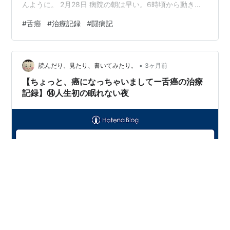
んように。 2月28日 病院の朝は早い。6時頃から動き始
める。 まず検温。熱は37．6度。低くはない。 口からは
#
舌癌
#
治療記録
#
闘病記
まだ水分を取れないので、鼻のチューブから水分を入れ
てもらう。 やっぱりウッとなってしまって、少し逆流さ
せてしまう。 そのあと吐き気どめの薬も鼻から入れても
•
らって、次は朝食を、もちろんこれも鼻から。点滴みた
読んだり、見たり、書いてみたり。
3ヶ月前
いなパックを、ぽとぽとと、1時間くらいかけて胃に入れ
【ちょっと、癌になっちゃいましてー舌癌の治療
ていく。 「食事中は…
記録】⑭人生初の眠れない夜