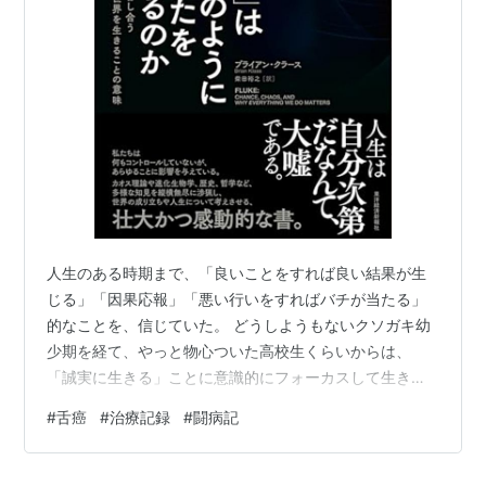
治療の主力は外科療法で腫瘍を摘出することである。最
も有効な治療法ではあるが、嚥下障害、構音障害、味覚
障害などをおこしやすいといったデメリットもある。舌
の失った部分を補う再建手術も行われている。
癌が初期のもので、転移もなく腫瘍も小さいときには放
射線療法で治ってしまうこともある。外科療法と併せて
利用されることもある。
化学療法は単独で用いられることはないが、外科療法や
放射線療法と併用して利用されることはある。
人生のある時期まで、「良いことをすれば良い結果が生
(参考→
癌の外科療法
、
癌の放射線療法
、
癌の化学療法
)
じる」「因果応報」「悪い行いをすればバチが当たる」
的なことを、信じていた。 どうしようもないクソガキ幼
少期を経て、やっと物心ついた高校生くらいからは、
「誠実に生きる」ことに意識的にフォーカスして生きて
診療科：口腔外科、耳鼻咽喉科
きたように思う。そうすれば、きっと報われるはずだと
#
舌癌
#
治療記録
#
闘病記
思っていた。 どう考えてもそんなわけないというのは、
世の中で日々起こっている悲惨な事件や事故からもわか
るはずなのだけれど、それでも、信じていたかった、祈