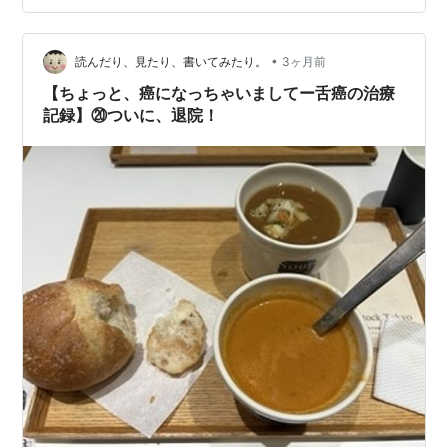
それぞれの違いとは？ （アフタ性口内炎） （ヘルペス性
口内炎） （カンジダ性口内炎） （外傷性口内炎） （薬
•
剤性口内炎） 舌癌、口内ヘルペス、口腔がんの症状と特
読んだり、見たり、書いてみたり。
3ヶ月前
徴とは？ （舌癌の症状と特徴） （口内ヘルペスの症状と
【ちょっと、癌になっちゃいましてー舌癌の治療
特徴） （口腔がんの症状と特徴…
記録】⑳ついに、退院！