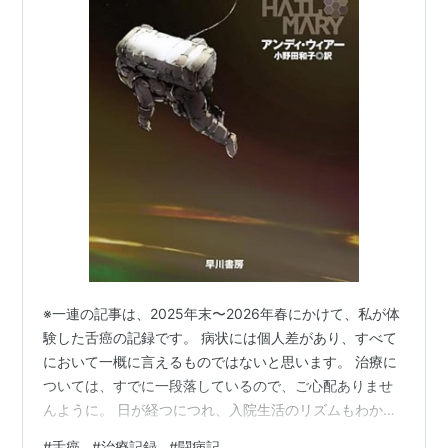
※一連の記事は、2025年末〜2026年春にかけて、私が体
験した舌癌の記録です。 病状には個人差があり、すべて
において一概に言えるものではないと思います。 治療に
ついては、すでに一段落しているので、ご心配ありませ
んように。 日が経つにつれ、入院生活のリズムもわかっ
てきた。 なんだかんだ1日があっという間に過ぎていく。
#
舌癌
#
治療記録
#
闘病記