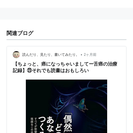
や罹患者は多い。若年層にも見られる癌。
原因
はっきりとしたことは明らかになっていないが、喫煙、
関連ブログ
飲酒、慢性的な刺激（歯、入れ歯、舌ピアスなど）、不
衛生な腔内環境などがあげられている。
•
読んだり、見たり、書いてみたり。
2ヶ月前
症状
【ちょっと、癌になっちゃいましてー舌癌の治療
記録】㉓それでも読書はおもしろい
初期症状としては舌（特に側縁や舌の裏）にしこりのよ
うなものができるものが典型的。白い斑点ができたり表
面がざらついたりする。
進行すると、ただれ、痛み、出血、口臭、嚥下障害など
の症状も見られるようになる。頸部リンパ節へ転移する
こともある。
治療