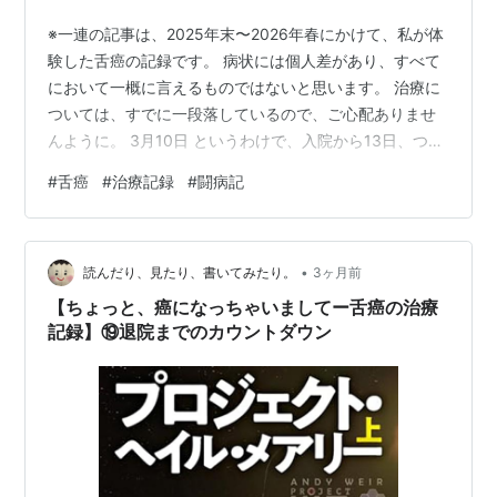
※一連の記事は、2025年末〜2026年春にかけて、私が体
験した舌癌の記録です。 病状には個人差があり、すべて
において一概に言えるものではないと思います。 治療に
ついては、すでに一段落しているので、ご心配ありませ
んように。 3月10日 というわけで、入院から13日、つい
に退院！ 先生が朝から「今日ねえ…めちゃくちゃ寒いで
#
舌癌
#
治療記録
#
闘病記
す」と言ってきて、萎える。 担当看護師Nさんはその日
はおやすみで、前日にご挨拶をした。ほがらかなNさんの
おかげで、私はすごく安心して入院生活を過ごせた。 体
•
重や筋力を測ってもらうと、思ったより体重は減ってな
読んだり、見たり、書いてみたり。
3ヶ月前
い。筋力もそんなに減っていないようで、「今バランス
【ちょっと、癌になっちゃいましてー舌癌の治療
がいいので、体重は戻さ…
記録】⑲退院までのカウントダウン