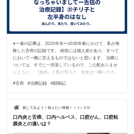
※一連の記事は、2025年末〜2026年春にかけて、私が体
験した舌癌の記録です。 病状には個人差があり、すべて
において一概に言えるものではないと思います。 治療に
ついては、すでに一段落しているので、ご心配ありませ
んように。 「抜糸」と私が言うと、先生は一瞬ハテナ、
と言う顔をして「ああ、糸抜きね」と言った。 もしかす
#
舌癌
#
治療記録
#
闘病記
ると、「ばっし」という音から「抜歯」を真っ先にイメ
ージするから、歯医者さんは「抜糸」を「いとぬき」と
言うのかもしれない。 入院の直前、生検のために縫った
•
ところの糸が残っていたのを抜いてもらった後、痛みが
探してみよう！知りたい情報！
3ヶ月前
すっかり消えてすこぶる元気になったものの、舌の先の
口内炎と舌癌、口内ヘルペス、口腔がん、口腔粘
右あたりに違和感を感じ始めたとい…
膜炎との違いは？