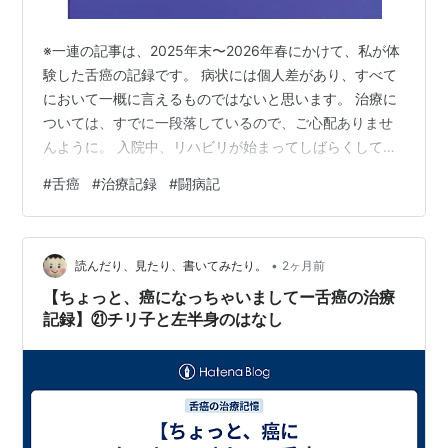
※一連の記事は、2025年末〜2026年春にかけて、私が体
験した舌癌の記録です。 病状には個人差があり、すべて
において一概に言えるものではないと思います。 治療に
ついては、すでに一段落しているので、ご心配ありませ
んように。 入院中、リハビリが始まってしばらくしての
こと（術後１週間くらい）。 「しゃべっていてどうです
#
舌癌
#
治療記録
#
闘病記
か？」と、リハビリの先生に聞かれて、 「今は確かにす
ごい舌足らずだし、しゃべりにくいなって感じしますけ
ど、時間がたてば良くなっていくのかな？って楽観的に
•
考えてるんですけど」と答えると、 「うーん…」と首を
読んだり、見たり、書いてみたり。
2ヶ月前
傾げられて、 「以前とすっかり同じ、ってわけにはいか
【ちょっと、癌になっちゃいましてー舌癌の治療
ないですよ」と言われた。 え…
記録】㉑チリ子と左半身のはなし