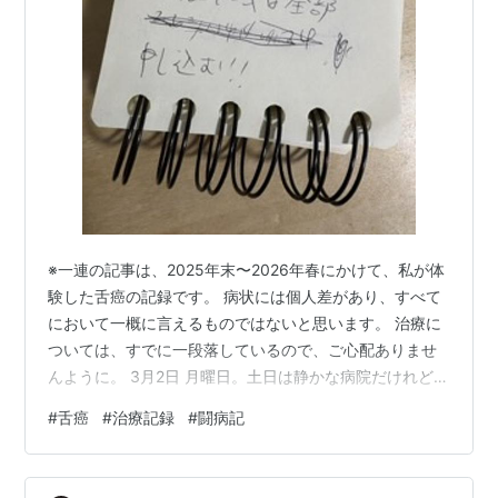
※一連の記事は、2025年末〜2026年春にかけて、私が体
験した舌癌の記録です。 病状には個人差があり、すべて
において一概に言えるものではないと思います。 治療に
ついては、すでに一段落しているので、ご心配ありませ
んように。 3月2日 月曜日。土日は静かな病院だけれど、
平日は看護師さんも出勤人数が多く、途端に賑やかにな
#
舌癌
#
治療記録
#
闘病記
る。 私の方は熱も下がり、36〜37.5度あたりをうろう
ろ。熱が下がるとそれだけで体が軽い。 週末は出張に行
くと言っていた主治医も帰ってきて、朝の診察で口内を