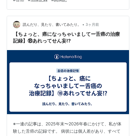
＜1日のスケジュールは大体こんな感じ＞ 6時 検温、のあ
とまた少し寝る 7時 朝ごはん 9時 診察 病棟内をぐるぐる
散歩、屋上に上がってラジオ体操と発声練習 （以下、時
•
間がある時は本を読んだり映画を見る） 12時 お昼ご飯
読んだり、見たり、書いてみたり。
3ヶ月前
13時 リハビリ 14時 口腔ケア 15時 面会 17時…
【ちょっと、癌になっちゃいましてー舌癌の治療
記録】⑱あれってせん妄⁉︎
※一連の記事は、2025年末〜2026年春にかけて、私が体
験した舌癌の記録です。 病状には個人差があり、すべて