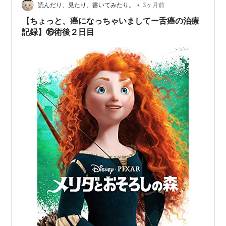
•
見てくれる。 経過順調ということで、鼻のチューブを抜
読んだり、見たり、書いてみたり。
3ヶ月前
くことになった。 「鼻チューブ抜いたら、口から食事で
【ちょっと、癌になっちゃいましてー舌癌の治療
きますので」 「たべ…
記録】⑯術後２日目