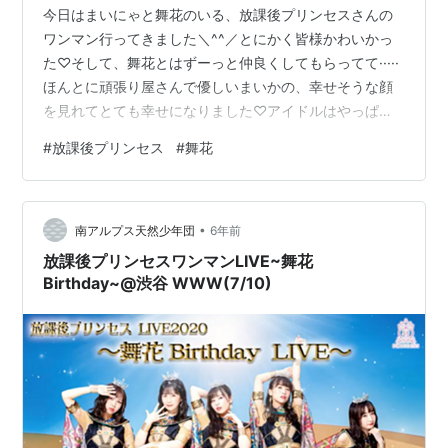
今日はまいにゃと舞花のいる、放課後プリンセスさんの
ワンマン行ってきました＼^^／とにかく皆様かわいかっ
た♡そして、舞花とはずーっと仲良くしてもらってて·····
ほんとに頑張り屋さんで優しいまいかの、幸せそうな顔
を見れてとても幸せになりました♡アイドルはやっぱり
すてき✨ pic.twitter.com/qHH49TgLBh— 伊藤桃@JR全
#
放課後プリンセス
#
舞花
線完乗！ (@itomomomo) July 10, 2020 「まいにゃ」＝
小桃音まい。 放課後プリンセスワンマン＆舞花Birthday
ライブ🎙💜🎂👸🏻💓皆さん本当に有難うございました！！
•
やっぱり最高に楽しくて最高に大好きだ！！！な気持
南アルプス天然少年団
6年前
ち、そして応援してくだ…
放課後プリンセスワンマンLIVE~舞花
Birthday~@渋谷 WWW(7/10)