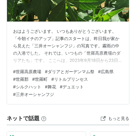
おはようございます。 いつもありがとうございます。
「今朝イチのアップ」記事のスタートは、昨日我が家か
ら見えた「三井オーシャンフジ」の写真です。霧雨の中
の入港でした。 それでは、いつもの「世羅高原農場のダ
リアたち」です。 ここへは、2023年9月18日から23日に
かけて、紀州和歌山を旅した帰りに立ち寄りました。 こ
#
世羅高原農場
#
ダリアとガーデンマム祭
#
広島県
の「世羅高原農場」は、広島県世羅郡の世羅町にありま
#
世羅郡
#
世羅町
#
リトルプリンセス
す。訪れた当時は、「ダリアとガーデンマム祭」の開催
#
シルクハット
#
舞花
#
デュエット
期間中でした。 咲いていた「ダリア」を中心に、アップ
#
三井オーシャンフジ
しています。今回で、32回目の掲載になります。 ランキ
ング参加中花のある風景 ランキング参加中写真・カメラ
ネットで話題
もっと見る