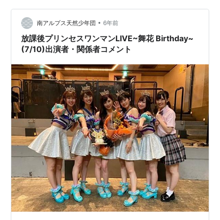
ちろん、姉妹みたいでもあり友達でもあり、まいちゃん
•
なくして私の人生は語れないくらい、かけがえのない存
南アルプス天然少年団
6年前
在♡今一緒に放プリで活動できる…
放課後プリンセスワンマンLIVE~舞花 Birthday~
(7/10)出演者・関係者コメント