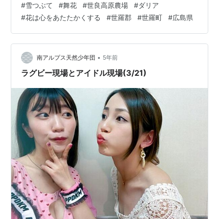
#
雪つぶて
#
舞花
#
世良高原農場
#
ダリア
た。 沢山のダリアに、それぞれネームプレートが添えて
#
花は心をあたたかくする
#
世羅郡
#
世羅町
#
広島県
ありました。 こうしたダリアを現在「世羅高原農場のダ
リアたち」として、よしうみバラ公園のバラと交互に連
載アップ中です ～ 花はみんなをしあわせにする ～ は 世
羅高原農場のキャッチフレーズでもあるので、朝イチの
•
南アルプス天然少年団
5年前
アップで、そんな「しあわせ」を届…
ラグビー現場とアイドル現場(3/21)