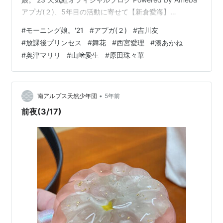
アプガ(２)、5年目の活動に寄せて【新倉愛海】
entamenext.com 謎のニラ 昨日からちょくちょくリュッ
#
モーニング娘。'21
#
アプガ(２)
#
吉川友
クからニラが飛び出てる人見かけるんだけど流行ってる
#
放課後プリンセス
#
舞花
#
西宮愛理
#
湊あかね
のか— 吉川友 (@kikkawa_you) March 20, 2021 放課後
#
奥津マリリ
#
山﨑愛生
#
原田珠々華
プリンセス舞花 卒業LIVE アフタートークショー＆特典会
放課後プリンセス 公式ブログ - 3/20（土…
•
南アルプス天然少年団
5年前
前夜(3/17)