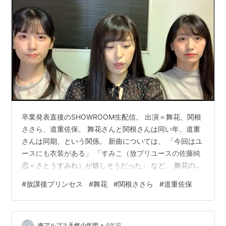
卒業発表直後のSHOWROOM生配信。 出演＝舞花、関根
ささら、道重佐保。 舞花さんと関根さんは同い年、道重
さんは同期、という関係。 新曲については、 「今回はユ
ースにも衣装がある」 「すみこ（放プリユースの佐藤純
恋＝さとうすみれ）が嬉しそうだった」 など。 舞花の卒
業発表みてます…！放課後プリンセス☆プリンセス放送
#
放課後プリンセス
#
舞花
#
関根ささら
#
道重佐保
部☆ 配信中!!https://t.co/YnXTQ41foy— 小田桐奈々🐱
(@odagirinana) May 25, 2020 尊い🍵💋🎀
pic.twitter.com/mPi204DgyU— 小田桐奈々🐱
•
(@odagirinana) May 25, 2020 舞花さん…
南アルプス天然少年団
6年前