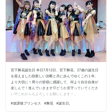
宮下舞花誕生日 本日7月12日、宮下舞花、27歳の誕生日
を迎えました🎂新しい決断と共に歩んでゆくこの１年、
より大切に！周りの皆様に感謝して、何より自分自身が
楽しんで！進んでいきます♡どうか見守っていてくださ
い♡これからもよろしくお願いします！
pic.twitter.com/BbZn8ohlgJ— 宮下舞花/舞花@放課後プ
#
放課後プリンセス
#
舞花
#
誕生日,
リンセス (@maikamaimaika) July 11, 2020 まいちゃん
超Happy Birthday🎂🎉💜大切なメンバーの1人なのはも