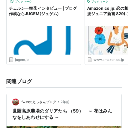
19
6
ブックマーク
ブックマーク
チェルシー舞花 インタビュー | ブログ
Amazon.co.jp: 恋
作成ならJUGEM(ジュゲム)
波ジュニア新書 829):
jugem.jp
www.amazon.co.jp
関連ブログ
•
fwssのえっさんブログ
2年前
世羅高原農場のダリアたち （59） ～ 花はみん
なをしあわせにする ～