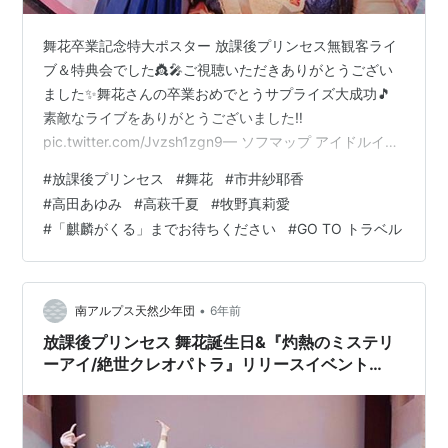
舞花卒業記念特大ポスター 放課後プリンセス無観客ライ
ブ＆特典会でした👸🎤ご視聴いただきありがとうござい
ました✨舞花さんの卒業おめでとうサプライズ大成功🎵
素敵なライブをありがとうございました‼️
pic.twitter.com/Jvzsh1zgn9— ソフマップ アイドルイベ
ント情報 (@Akibasofmap_EVT) July 26, 2020 お昼の
#
放課後プリンセス
#
舞花
#
市井紗耶香
LIVEありがとうございました♡🥺5ヶ月ぶりのソフマップ
#
高田あゆみ
#
高萩千夏
#
牧野真莉愛
さん！！卒業記念に素敵な贈り物まで😢沢山お世話にな
#
「麒麟がくる」までお待ちください
#
GO TO トラベル
った場所…また立つ日もあるかもしれないけど、いつが
最後かわからないからね🥺感謝です！
pic.twitter.com/AdlfuZdu7T…
•
南アルプス天然少年団
6年前
放課後プリンセス 舞花誕生日&『灼熱のミステリ
ーアイ/絶世クレオパトラ』リリースイベント
(7/12)