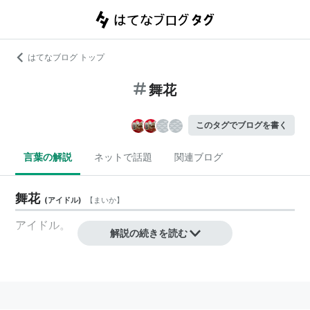
はてなブログ トップ
舞花
このタグでブログを書く
言葉の解説
ネットで話題
関連ブログ
舞花
(
アイドル
)
【
まいか
】
アイドル。
解説の続きを読む