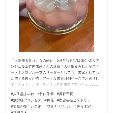
『人生墨まみれ』 SCawaii！5月号(3月17日発売)よりア
ンジュルム竹内朱莉さんの連載『人生墨まみれ』がスタ
ート！人気グループのリーダーとしても、書家としても
活躍する彼女が描くアートな書を月刊ペースでお送りし
ていきます。お楽しみに！ #竹内朱莉 #アンジュルム
#scawaii #５月号絶賛予約中
#
人生墨まみれ
#
竹内朱莉
#
高萩千夏
pic.twitter.com/qyHOunNyYo— S Cawaii!編集部
#
放課後プリンセス
#
舞花
#
歴史秘話ヒストリア
(@mag_scawaii) February 24, 2021 Scawaii!! 竹内朱莉
#
文豪が愛した名湯
#
ワタナベマホト
#
佐々木宏
連載「人生墨まみれ」衣装スタイリングで参加させてい
#
武田良太