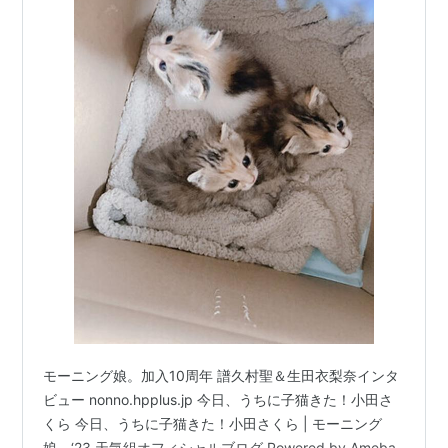
モーニング娘。加入10周年 譜久村聖＆生田衣梨奈インタ
ビュー nonno.hpplus.jp 今日、うちに子猫きた！小田さ
くら 今日、うちに子猫きた！小田さくら | モーニング
娘。‘23 天気組オフィシャルブログ Powered by Ameba