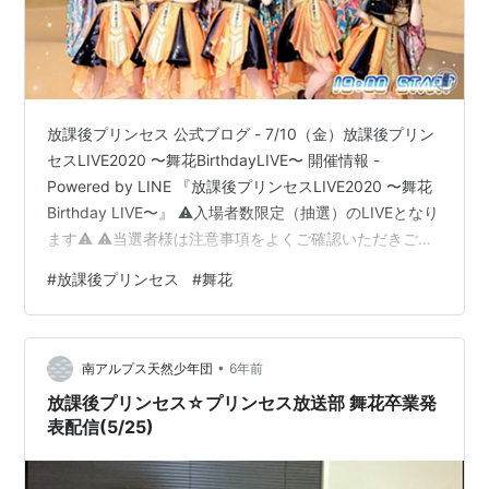
放課後プリンセス 公式ブログ - 7/10（金）放課後プリン
セスLIVE2020 〜舞花BirthdayLIVE〜 開催情報 -
Powered by LINE 『放課後プリンセスLIVE2020 〜舞花
Birthday LIVE〜』 ⚠️入場者数限定（抽選）のLIVEとなり
ます⚠️ ⚠️当選者様は注意事項をよくご確認いただきご来
場ください⚠️ ◆会場 渋谷 WWW ◆時間 OPEN 18:00 /
#
放課後プリンセス
#
舞花
START 19:00 ※ライブ配信あり ※特典会はございません
◆料金 前売 ¥4,400 / （当日 ¥4,950） ※ドリンク代別途
必要。 ※ご来場者様数限定の抽選となります。 ※当日券
•
に関…
南アルプス天然少年団
6年前
放課後プリンセス☆プリンセス放送部 舞花卒業発
表配信(5/25)