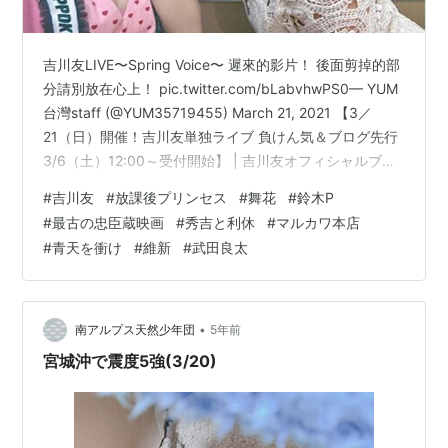
吉川友LIVE〜Spring Voice〜 遲來的影片！ 後面剪掉的部
分請別放在心上！ pic.twitter.com/bLabvhwPS0— YUM
台灣staff (@YUM35719455) March 21, 2021 【3／
21（日）開催！吉川友単独ライブ 負けん気＆ブログ先行
3/6（土）12:00～受付開始】 | 吉川友オフィシャルブロ
グ「LOOK at ME ワガママBODY」Powered by Ameba
#
吉川友
#
放課後プリンセス
#
舞花
#
鈴木P
今天是吉川友的現場！線上LIVE直播第一部
#
最古の忠臣蔵映画
#
秀吉と利休
#
マルカワ本店
https://t.co/Upa4CGUBRi第二部
#
青天を衝け
#
維新
#
武田良太
https://t.co/aG1h1VnSwX分別為台灣時間1300以及
1800…
•
南アルプス天然少年団
5年前
宮城沖で震度5強(3/20)