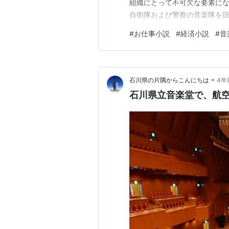
組織にとって不可欠な要素に
自衛隊および警察の音楽隊を
の第一弾は、航空自衛隊の音楽
#
お仕事小説
#
経済小説
#
音
空中央音楽隊ノート』（光文社
は、陸上・海上・航空という三
•
石川県の片隅からこんにちは
4年
石川県立音楽堂で、航