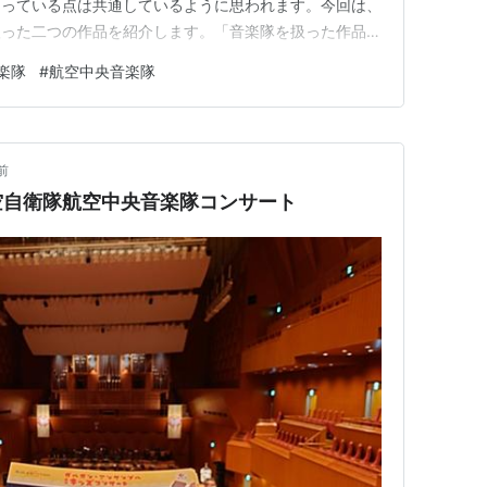
なっている点は共通しているように思われます。今回は、
扱った二つの作品を紹介します。「音楽隊を扱った作品」
隊を素材にした福田和代『碧空のカノン 航空自衛隊航
楽隊
#
航空中央音楽隊
文庫、2015年）。諸外国の軍楽隊に相当する音楽隊
つの自衛隊のそれぞれに置か…
前
空自衛隊航空中央音楽隊コンサート