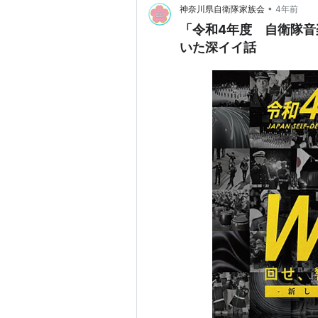
•
神奈川県自衛隊家族会
4年前
「令和4年度 自衛隊
いた深イイ話