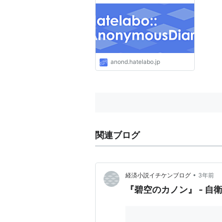
anond.hatelabo.jp
関連ブログ
•
経済小説イチケンブログ
3年前
『碧空