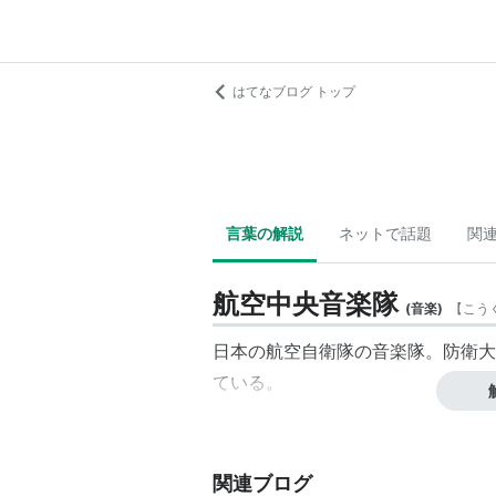
はてなブログ トップ
言葉の解説
ネットで話題
関
航空中央音楽隊
(
音楽
)
【
こう
日本の航空自衛隊の音楽隊。防衛大
ている。
関連ブログ