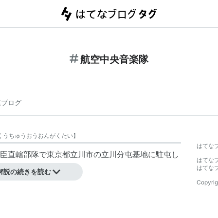
航空中央音楽隊
連ブログ
くうちゅうおうおんがくたい
】
はてな
臣直轄部隊で東京都立川市の立川分屯基地に駐屯し
はてな
はてな
解説の続きを読む
Copyrig