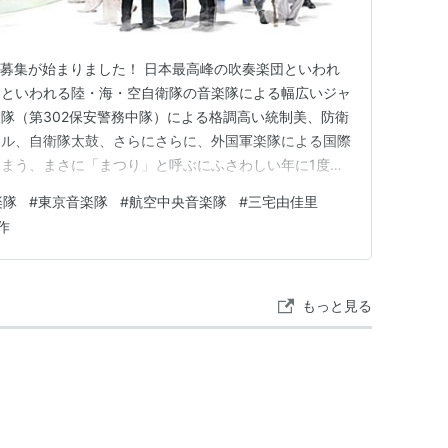
の募集が始まりました！ 日本最高峰の吹奏楽団といわれ
つといわれる陸・海・空自衛隊の音楽隊による幅広いジャ
隊（第302保安警務中隊）による格調高い統制美、防衛
リル、自衛隊太鼓、さらにさらに、外国軍楽隊による国際
まう、まさに「まつり」と呼ぶにふさわしい年に1度の
マは「＋（タス）×（カケル）ヒビク ～終わらない力の
楽隊
#
東京音楽隊
#
航空中央音楽隊
#
三宅由佳里
、コロナ渦で中止、もしくは制限しての開催でしたが、今
作
！ どんな素晴らし…
もっと見る