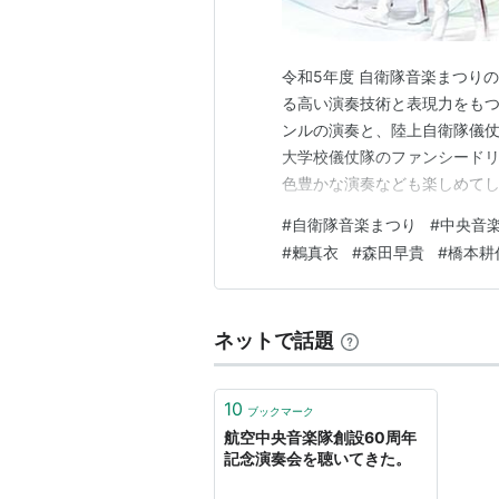
令和5年度 自衛隊音楽まつり
る高い演奏技術と表現力をも
ンルの演奏と、陸上自衛隊儀仗
大学校儀仗隊のファンシード
色豊かな演奏なども楽しめてし
大イベントです。 今年のテー
#
自衛隊音楽まつり
#
中央音
始まり」。 令和2年～4年は
#
鶫真衣
#
森田早貴
#
橋本耕
年は制限なしでの開催とのこと
ネットで話題
10
ブックマーク
航空中央音楽隊創設60周年
記念演奏会を聴いてきた。