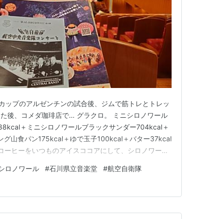
ルドカップのアルゼンチンの試合後、ジムで筋トレとトレッ
消費した後、コメダ珈琲店で… グラクロ。 ミニシロノワール
kcal＋ミニシロノワールブラックサンダー704kcal＋
山食パン175kcal＋ゆで玉子100kcal＋バター37kcal
、アイスコーヒーをいつものアイスココアにして、シロノワール
000kcal突破していた。 シロノワールブラックサンダ
シロノワール
#
石川県立音楽堂
#
航空自衛隊
ったら、10年以上前に名古屋に住…