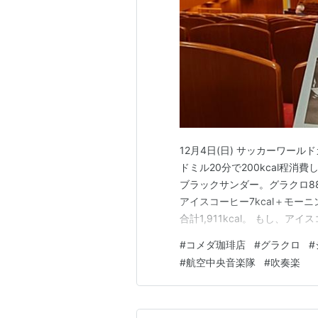
12月4日(日) サッカーワー
ドミル20分で200kcal程
ブラックサンダー。グラクロ888
アイスコーヒー7kcal＋モーニング
合計1,911kcal。 もし
も普通サイズにしていたら、2,
#
コメダ珈琲店
#
グラクロ
#
ー、昔食べた何かに似てると思
#
航空中央音楽隊
#
吹奏楽