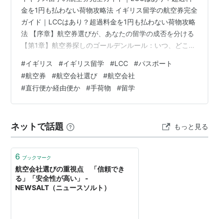
金を1円も払わない荷物攻略法 イギリス留学の航空券完全
ガイド｜LCCはあり？超過料金を1円も払わない荷物攻略
法 【序章】航空券選びが、あなたの留学の成否を分ける
【第1章】航空券探しのゴールデンルール：いつ、どこ
で、どう探すか？ 【第2章】航空会社（アライアンス）
#
イギリス
#
イギリス留学
#
LCC
#
パスポート
徹底比較：あなたはどの翼を選ぶ？ 【第3章】直行便 vs
#
航空券
#
航空会社選び
#
航空会社
経由便：時間、費用、体力をめぐる究極の選択 【第4
#
直行便か経由便か
#
手荷物
#
留学
章】【徹底検証】長期留学でLCC（格安航空会社）は本
当に使えるのか？ 【第5章】【最重要】荷物超過料金を1
円も払わない！手荷物完全攻略法 ステップ①：基本ルー
ネットで話題
もっと見る
ルを制する！主要航…
6
ブックマーク
航空会社選びの重視点 「信頼でき
る」「安全性が高い」 -
NEWSALT（ニュースソルト）