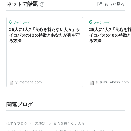
ネットで話題
もっと見る
る。自分がウソで状況打開を図って何が悪いの…
8
6
ブックマーク
ブックマーク
25人に1人?「良心を持たない人々」サ
25人に1人?「良心を
イコパスの10の特徴とあなたが身を守
イコパスの10の特徴
る方法
る方法
yumemana.com
susumu-akashi.com
関連ブログ
はてなブログ
>
未指定
>
良心を持たない人々