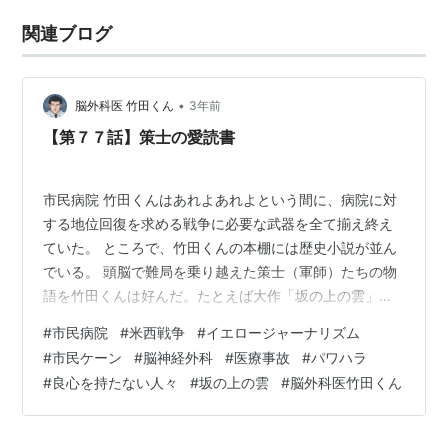
関連ブログ
•
脳外科医 竹田くん
3年前
【第７７話】策士の愛読書
市民病院 竹田くんはあれよあれよという間に、病院に対
する地位回復を求める戦争に必要な武器を全て揃え終え
ていた。 ところで、竹田くんの本棚には歴史小説が並ん
でいる。 頭脳で難局を乗り越えた策士（軍師）たちの物
語を竹田くんは好んだ。たとえば大作「坂の上の雲」に
は主人公が米西戦争を観戦した記述がある。そこに驚く
#
市民病院
#
米西戦争
#
イエロージャーナリズム
べき事が書かれている。 新聞王ハーストは世論を戦争へ
#
市民ケーン
#
脳神経外科
#
医療事故
#
パワハラ
と導くため、米国人女性記者がスペイン当局から全裸で
#
良心を持たない人々
#
坂の上の雲
#
脳外科医竹田くん
取り調べを受けたという内容のフェイクニュースをイラ
スト付きで掲載した。これはイエロージャーナリズムと
呼ばれた。 歴史すら嘘つき・サイコパスが動かしてい