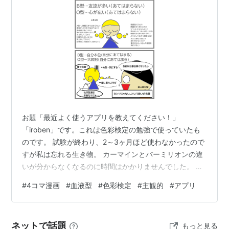
お題「最近よく使うアプリを教えてください！」
「iroben」です。これは色彩検定の勉強で使っていたも
のです。 試験が終わり、2～3ヶ月ほど使わなかったので
すが私は忘れる生き物。 カーマインとバーミリオンの違
いが分からなくなるのに時間はかかりませんでした。 ピ
ンクのフェルトを見て、「これはマゼンタだ。」と思う
#
4コマ漫画
#
血液型
#
色彩検定
#
主観的
#
アプリ
人はなかなか居ないと思いますし、ガチャピンを見て
「萌黄色の着ぐるみ」と言う人もあんまりいないと思い
ます。 少し言い訳をしましたが、そんなこんなで私も色
ネットで話題
もっと見る
名をどんどん忘れていったわけです。 これはやばいと思