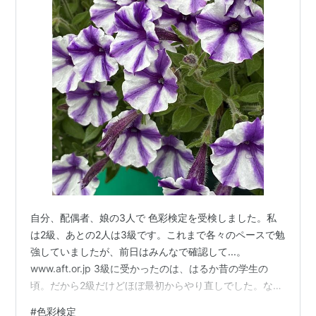
自分、配偶者、娘の3人で 色彩検定を受検しました。私
は2級、あとの2人は3級です。これまで各々のペースで勉
強していましたが、前日はみんなで確認して...。
www.aft.or.jp 3級に受かったのは、はるか昔の学生の
頃。だから2級だけどほぼ最初からやり直しでした。なか
なか難しかった...。見直すまで時間がなくなり うちで自
#
色彩検定