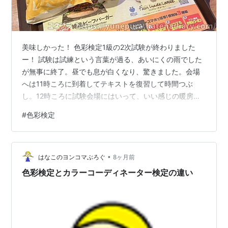
美味しかった！ 色彩検定1級の2次試験が終わりました
ー！ 試験は試練という言葉が過る、あいにくの雨でした
が無事に終了。昼でも息が白くなり、驚きました。会場
へは11時ころに到着してテキストを復習して時間つぶ
し。12時ころに試験会場にはいって、いい感じの暖房に
眠気を誘われつつ…。13時に試験がスタートして、14時
#
色彩検定
30分にフィニッシュ。 試験が終わったらおなかが空いて
いたのでロッテリアにGO。 絶品チーズバーガーをおいし
くいただきました！ YouTubeショート版はコチラ 模型・
•
プラモデルランキング
はなこのヨンコマぶろぐ
8ヶ月前
色彩検定とカラーコーディネーター検定の違い