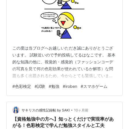
この度は当ブログへお越しいただき誠にありがとうござ
います。 試験近いので予約投稿してるはなこです。 基本
的な知識の他に、視覚的・感覚的（ファッションコーデ
の写真を見て何の色彩効果が使われているか解答）な問
題も多く出題されるため、今からとても緊張していま
す。 色の微量な差を覚えなくてはならない。 でも感覚的
#
色彩検定
#
試験
#
勉強
#
iroben
#
スマホゲーム
な部分の勉強がうまくいかず、解き慣れた問題集を使う
だけ。 色の違いが見分けられない致命的なとこを何とか
するため、「iroben」を使って色に目を慣らしていま
•
す。 アプリの存在を知ったのは試験1ヶ月前。もっと早く
サキリスの感性記録帖 by SAKI
10ヶ月前
知りたかったー。 この試験には高校の時に落ちて私って
【資格勉強中の方へ】知っとくだけで実現率があ
センスないんだなぁって落ち込んだ…
がる！色彩検定で学んだ勉強スタイルと工夫