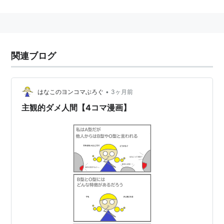
題も若干出題されるのが特徴。
なお、商工会議所主催
カラーコーディネーター検定
試験
（
http://www.kentei.org/color/
）とは別なので注意。
関連ブログ
•
はなこのヨンコマぶろぐ
3ヶ月前
主観的ダメ人間【4コマ漫画】