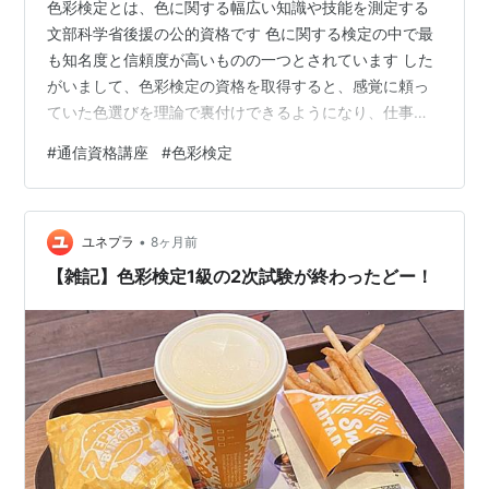
色彩検定とは、色に関する幅広い知識や技能を測定する
文部科学省後援の公的資格です 色に関する検定の中で最
も知名度と信頼度が高いものの一つとされています した
がいまして、色彩検定の資格を取得すると、感覚に頼っ
ていた色選びを理論で裏付けできるようになり、仕事か
らプライベートの多方面で生活の質が向上します 自信を
#
通信資格講座
#
色彩検定
持って「心地よい空間や装い」を提案・実現できる 心の
健康と環境のコントロール（色彩心理の活用） 社会的貢
献と視野の拡大（ユニバーサルデザイン） キャリアの柔
•
軟性と自己成長 自信を持って「心地よい空間や装い」を
ユネプラ
8ヶ月前
提案・実現できる １．センスの言語化: 「なんとなく良
【雑記】色彩検定1級の2次試験が終わったどー！
い」と思っていた配色を、色彩理論…