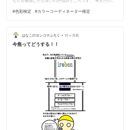
ちらを勉強したら良いのか悩みどころです。 考えたのは
カラーコーディネーターになることができれば直接仕事
#
色彩検定
#
カラーコーディネーター検定
に繋がるかもしれん…！てことでした。 調べた結果、確
かに直接仕事に繋がりやすい資格はカラーコーディネー
ター検定だったけど私は「色彩検定」を選びました。 同
•
じ色の検定。似て非なる二つの違いを記載します。 色彩
はなこのヨンコマぶろぐ
10ヶ月前
検定 色に関する幅広い知識や技能を問う検定試験。学術
今焦ってどうする！！
的な側面が強い。 級：1級～3級、…