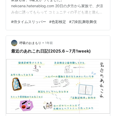
nekoana.hatenablog.com 20日の夕方から家族で、夕涼
み会に誘ってもらって コミュニティの子ども達と遊んで
花火して楽しかった。生身の他者と話して 癒された...。
#
侍タイムスリッパー
#
色彩検定
#
刀剣乱舞歌舞伎
•
呼吸のおまもり
1年前
最近のあれこれ日記(2025.6～7月1week)