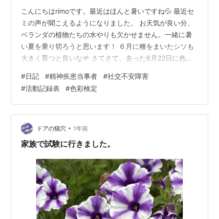
こんにちはrimoです。最近はほんと暑いですね💦 最近セ
ミの声が聞こえるようになりました。 お天気が良い分、
ベランダの植物たちの水やりも欠かせません。一緒に暑
い夏を乗り切ろうと思います！ ６月に種をまいたシソも
大きく育つと良いな🌱 さてさて、去った6月22日に色彩
検定３級の試験受けてきました…！（合否の発表は７月
#
日記
#
精神疾患当事者
#
社交不安障害
中旬） １か月半ほど勉強していてがんばったので、終わ
#
活動記録表
#
色彩検定
って空気が抜けた風船のようにしばらくの間、やる気が
出なくなっていました🎈 その数日後に健康診断もあった
ので、苦手な採血や胃カメラでさらにぐったりでした
_(┐「ε:)_ や～大人って大変💦 これからも疲れた時は休ん
•
ドアの猫穴
1年前
だり手を抜いたりするこ…
家族で試験に行きました。