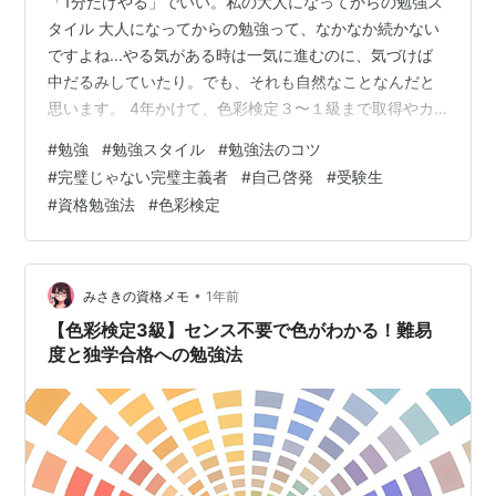
「1分だけやる」でいい。私の大人になってからの勉強ス
タイル 大人になってからの勉強って、なかなか続かない
ですよね...やる気がある時は一気に進むのに、気づけば
中だるみしていたり。でも、それも自然なことなんだと
思います。 4年かけて、色彩検定３〜１級まで取得やカ
ラー心理セラピスト、パーソナルカラーアナリストの資
#
勉強
#
勉強スタイル
#
勉強法のコツ
格取得、色の勉強していた時、私が気づいたのは、自分
#
完璧じゃない完璧主義者
#
自己啓発
#
受験生
のペースを知ることが、続けるコツだということ。タイ
#
資格勉強法
#
色彩検定
プに合わせて工夫すれば、無理なく最後までたどり着け
ます。 🔸最初にやる気があるタイプ（私はこちらが強
い） スタートダッシュは得意。でも、途中で息切れしや
すいタイプです。だから私は、中だるみが…
•
みさきの資格メモ
1年前
【色彩検定3級】センス不要で色がわかる！難易
度と独学合格への勉強法