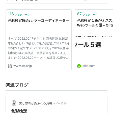
って再度「iroben」で目を慣らすようになりました。 私
は…どうやら青の細かい違いが分…
116
67
ブックマーク
ブックマーク
色彩検定協会/カラーコーディネーター
色彩検定１級がオススメ
Webツール５選 - Qiit
すべて 2022.02.17テキスト 過去問題集2021
年度1級と2・3級とUC級の発売は2022年3月
中旬の予定です 2022.01.28検定 2021年度 冬
期検定1級の資格証・合格証書を発送いたし
ました 2022.01.20テキスト 改訂版UC級テキ
ストの販売を開始しました 2021.12.20検定
www.aft.or.jp
qiita.com
2021年度 冬期検定(2級・3級・ＵＣ級）の資
格証・合格証書を発...
関連ブログ
•
愛と教養があふれる資格
7ヶ月前
色彩検定