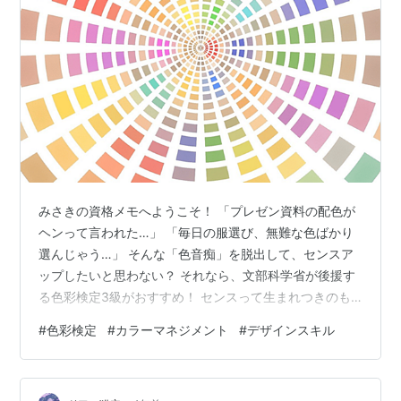
みさきの資格メモへようこそ！ 「プレゼン資料の配色が
ヘンって言われた…」 「毎日の服選び、無難な色ばかり
選んじゃう…」 そんな「色音痴」を脱出して、センスア
ップしたいと思わない？ それなら、文部科学省が後援す
る色彩検定3級がおすすめ！ センスって生まれつきのも
のだと思われがちだけど、実は色の理論を知れば誰でも
#
色彩検定
#
カラーマネジメント
#
デザインスキル
手に入る。 今回は合格率約75%のこの検定を、確実にク
リアして仕事や生活に活かす方法を解説するね！ 色彩検
定3級ってどんな資格？ メリット・注意点 どんな人向け