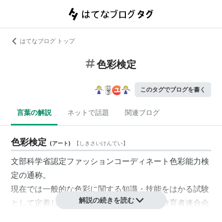
はてなブログ トップ
色彩検定
このタグでブログを書く
言葉の解説
ネットで話題
関連ブログ
色彩検定
(
アート
)
【
しきさいけんてい
】
文部科学省認定ファッションコーディネート色彩能力検
定の通称。
現在では一般的な色彩に関する知識・技能をはかる試験
解説の続きを読む
として定着しているが、社団法人全国服飾教育者連合会
（ＡＦＴ）の主催によるため、ファッションに関する問