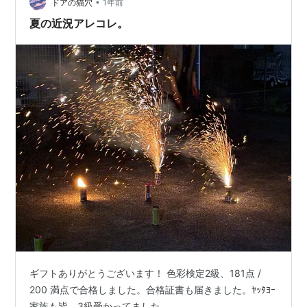
•
か 受験条件 難易度・合格率・合格点 勉強時間・コツ 受
ドアの猫穴
1年前
験料と申し込みの流れ 色彩検定3級 VS 色彩検定UC級
夏の近況アレコレ。
（比較） よくある…
ギフトありがとうございます！ 色彩検定2級、181点 /
200 満点で合格しました。合格証書も届きました。ﾔｯﾀﾖｰ
家族も皆、3級受かってました。