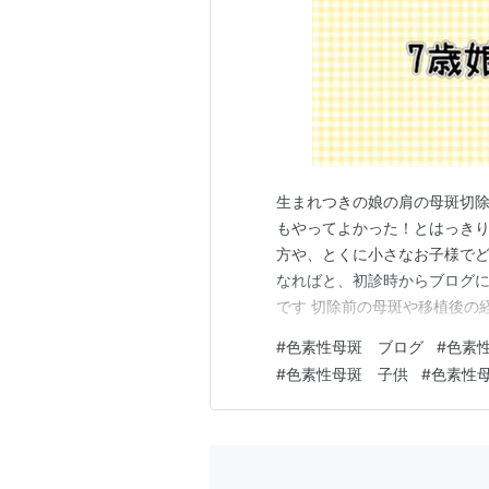
生まれつきの娘の肩の母斑切除を
もやってよかった！とはっきり
方や、とくに小さなお子様で
なればと、初診時からブログに
です 切除前の母斑や移植後の
の頻度 皮膚とった頭皮は完全
#
色素性母斑 ブログ
#
色素
ーゼ貼る生活 肌がかぶれる 生
#
色素性母斑 子供
#
色素性
の通院の頻度 手術をし退院し