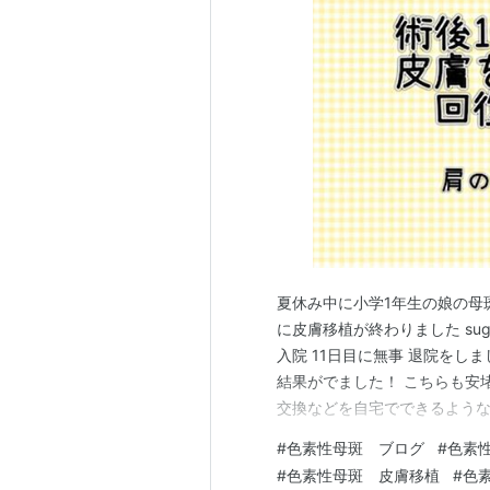
夏休み中に小学1年生の娘の母
に皮膚移植が終わりました sugar
入院 11日目に無事 退院をし
結果がでました！ こちらも安
交換などを自宅でできるような
観察もできますとの事でしたが
#
色素性母斑 ブログ
#
色素
は肩の抜糸もあるのでまた通院
#
色素性母斑 皮膚移植
#
色
し 励ましと頑張っ…