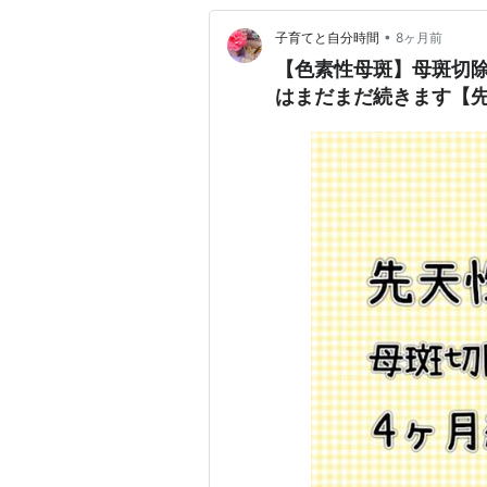
•
子育てと自分時間
8ヶ月前
【色素性母斑】母斑切
はまだまだ続きます【