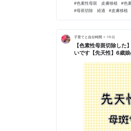
#
色素性母斑 皮膚移植
#
色
後に移植した皮膚まわりの…
#
母斑切除 経過
#
皮膚移植
•
子育てと自分時間
1年前
【色素性母斑切除した】
いです【先天性】6歳