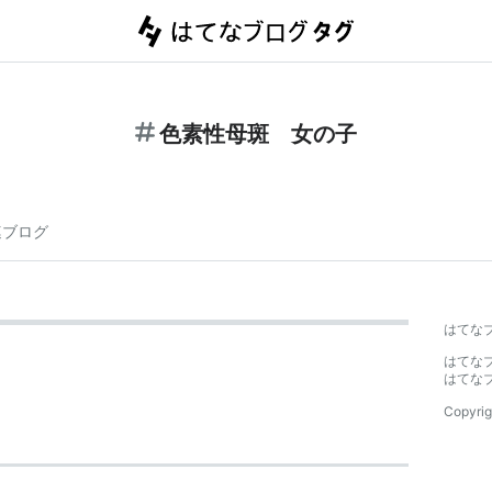
色素性母斑 女の子
連ブログ
はてな
はてな
はてな
Copyrig