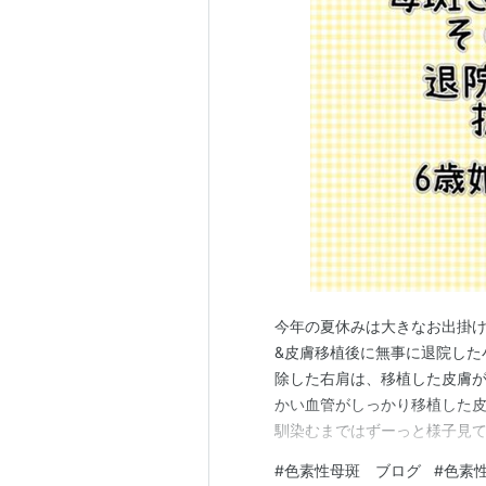
今年の夏休みは大きなお出掛けは
&皮膚移植後に無事に退院した
除した右肩は、移植した皮膚が
かい血管がしっかり移植した
馴染むまではずーっと様子見て
カシを入れた画像がありますが苦
#
色素性母斑 ブログ
#
色素
毛が生えた 今後のケアは 優肌