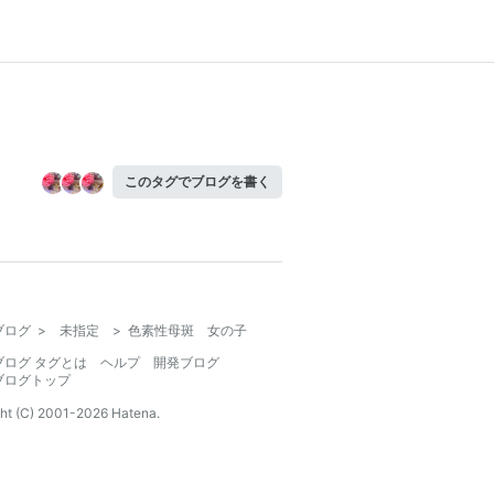
このタグでブログを書く
ブログ
>
未指定
>
色素性母斑 女の子
ブログ タグとは
ヘルプ
開発ブログ
ブログトップ
ht (C) 2001-
2026
Hatena.