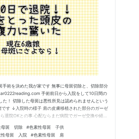
斑手術を決めた我が家です 無事に母斑切除と、切除部分
0222reading.com 手術前日から入院をして10日間の
ました！ 切除した母斑は悪性所見は認められませんという
堵です ↓入院時の様子 肩の皮膚移植された部分のガーゼ
ら退院OKとの事 心配ならまだ病院でガーゼ交換や経過
 娘は帰りたい一択でしたので、退院しました！退院後
性母斑 切除
#
色素性母斑 子供
となりますが、ひとまず帰れました 退院間近の娘に対
素性母斑 入院
#
色素性母斑 肩