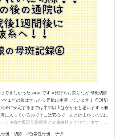
できなかったsugarです ※旅行やお祭りなど 母斑切除
小学１年の娘はすっかり元気に生活しています！ 母斑切
完全に安定するまでは半年以上はかかると思います ※細
皮膚に入っているのでそこは安心で、あとはまわりの肌に
いく ※肩の母斑切除箇所に皮膚移植がされています。ボ
手な方はご遠慮下さい 抜糸1回目 抜糸2回目 皮膚から
性母斑 切除
#
色素性母斑 子供
絆を知った 次回通院は 最後に 抜糸1回目 退院から1週間