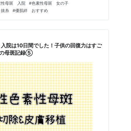
素性母斑 入院
#
色素性母斑 女の子
 抜糸
#
優肌絆 おすすめ
入院は10日間でした！子供の回復力はすご
娘の母斑記録⑤