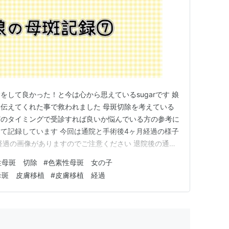
して良かった！と今は心から思えているsugarです 娘
伝えてくれた事で救われました 母斑切除を考えている
どのタイミングで受診すれば良いか悩んでいる方の参考に
て記録しています 今回は通院と手術後4ヶ月経過の様子
経過の画像がありますのでご注意ください 退院後の通院
回復 現在の不便なこと ランドセル背負えない ずっとガ
性母斑 切除
#
色素性母斑 女の子
活は普通通り 実際の皮膚移植部分の様子 最後に 退院後
母斑 皮膚移植
#
皮膚移植 経過
てから…