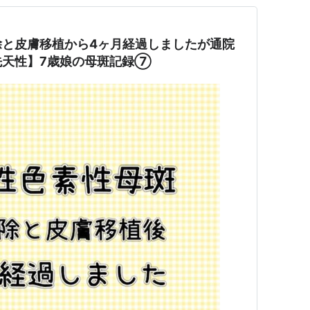
除と皮膚移植から4ヶ月経過しましたが通院
先天性】7歳娘の母斑記録⑦