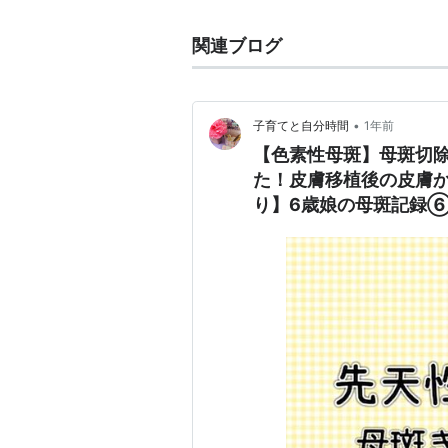
関連ブログ
•
子育てと自分時間
1年前
【色素性母斑】母斑切
た！皮膚移植後の皮膚
り】6歳娘の母斑記録