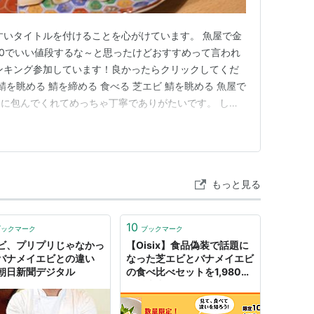
すいタイトルを付けることを心がけています。 魚屋で金
00でいい値段するな～と思ったけどおすすめって言われ
ンキング参加しています！良かったらクリックしてくだ
鯖を眺める 鯖を締める 食べる 芝エビ 鯖を眺める 魚屋で
に包んでくれてめっちゃ丁寧でありがたいです。 しめ
とこんな感じにしてくれるの話が速すぎてこれからも通い
いい魚屋が近所にあって嬉しいです。 丸々とした鯖で
らい脂が乗っ…
もっと見る
10
ブックマーク
ブックマーク
ビ、プリプリじゃなかっ
【Oisix】食品偽装で話題に
バナメイエビとの違い
なった芝エビとバナメイエビ
朝日新聞デジタル
の食べ比べセットを1,980円
で販売中 - ネタフル