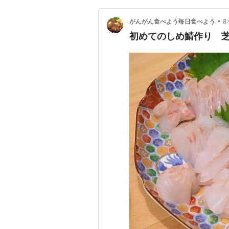
•
がんがん食べよう毎日食べよう
8
初めてのしめ鯖作り 