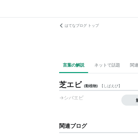
はてなブログ トップ
言葉の解説
ネットで話題
関
芝エビ
(
動植物
)
【
しばえび
】
→
シバエビ
関連ブログ