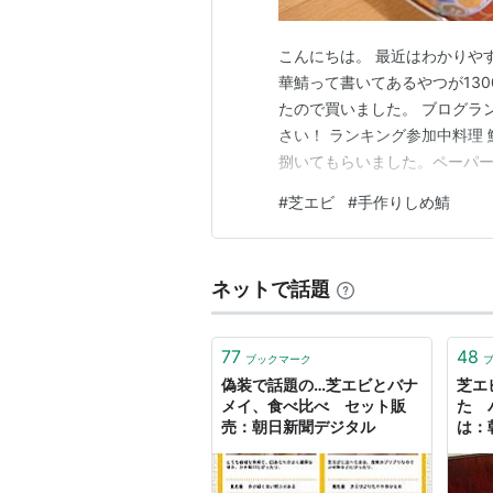
こんにちは。 最近はわかりや
華鯖って書いてあるやつが13
たので買いました。 ブログラ
さい！ ランキング参加中料理 
捌いてもらいました。ペーパー
鯖作るから三枚で！って頼む
#
芝エビ
#
手作りしめ鯖
続けますって感じです。こんな
した。お腹の周りが白くなるく
ネットで話題
77
48
ブックマーク
偽装で話題の…芝エビとバナ
芝エ
メイ、食べ比べ セット販
た 
売：朝日新聞デジタル
は：