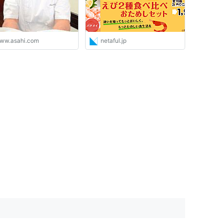
ww.asahi.com
netaful.jp