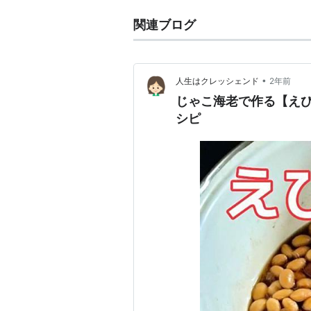
関連ブログ
•
人生はクレッシェンド
2年前
じゃこ海老で作る【え
シピ