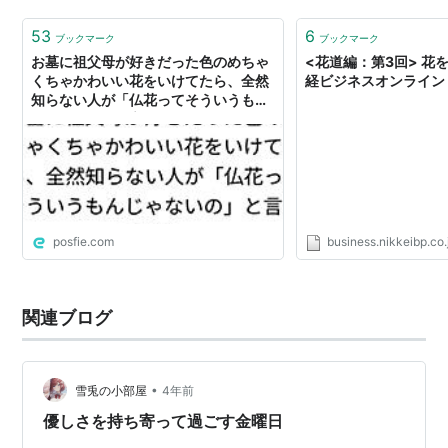
53
6
ブックマーク
ブックマーク
お墓に祖父母が好きだった色のめちゃ
<花道編：第3回> 花
くちゃかわいい花をいけてたら、全然
経ビジネスオンライン
知らない人が「仏花ってそういうもん
じゃないの」と言ってきた
posfie.com
business.nikkeibp.co.
関連ブログ
•
雪兎の小部屋
4年前
優しさを持ち寄って過ごす金曜日