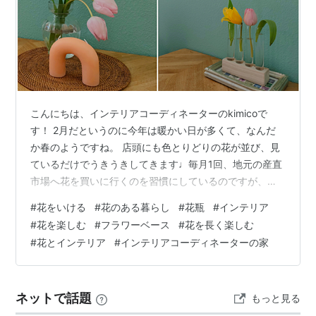
こんにちは、インテリアコーディネーターのkimicoで
す！ 2月だというのに今年は暖かい日が多くて、なんだ
か春のようですね。 店頭にも色とりどりの花が並び、見
ているだけでうきうきしてきます♩毎月1回、地元の産直
市場へ花を買いに行くのを習慣にしているのですが、ピ
ンクと黄色のチューリップがかわいくて、ついつい手に
#
花をいける
#
花のある暮らし
#
花瓶
#
インテリア
取ってしまいました。1月くらいから出回る花ですが、チ
#
花を楽しむ
#
フラワーベース
#
花を長く楽しむ
ューリップを見るとどうしても春を感じずにはいられま
#
花とインテリア
#
インテリアコーディネーターの家
せん♡みなさんはいかがでしょうか。 チューリップは切
り花として楽しんでいる間にも成長する花で、茎が伸び
たりにょろんと曲がったり。そんなおもしろい表情を見
ネットで話題
もっと見る
せてくれるのも魅力のひとつと思いなが…