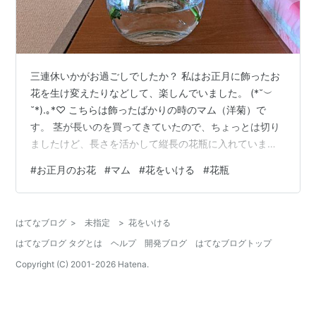
三連休いかがお過ごしでしたか？ 私はお正月に飾ったお
花を生け変えたりなどして、楽しんでいました。 (*˘︶
˘*).｡*♡ こちらは飾ったばかりの時のマム（洋菊）で
す。 茎が長いのを買ってきていたので、ちょっとは切り
ましたけど、長さを活かして縦長の花瓶に入れていまし
た。 www.mikeusagi.com 年末に飾ってから、10日ほど
#
お正月のお花
#
マム
#
花をいける
#
花瓶
経った昨日、くたっとした葉っぱがちらほら現れていた
んです。 ちょっと調べたら、菊って比較的長持ちするお
花らしいんですけど、葉っぱの方が先にダメになるみた
はてなブログ
>
未指定
>
花をいける
いなんですよね。 ということで、くたっとしてしまった
はてなブログ タグとは
ヘルプ
開発ブログ
はてなブログトップ
葉っぱを剪定（カット）しました。 そしたらね、結構葉
っぱがなく…
Copyright (C) 2001-
2026
Hatena.