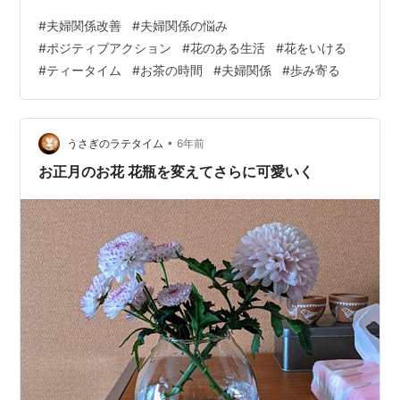
かわいらしいですね。 春が我が家にやってきたようで、
#
夫婦関係改善
#
夫婦関係の悩み
気分も明るくなりました。 かねてからお花をまた飾りた
#
ポジティブアクション
#
花のある生活
#
花をいける
いと思っていのですが、体調がすぐれずになかなか外に
#
ティータイム
#
お茶の時間
#
夫婦関係
#
歩み寄る
出ることも叶わずにいたので、今日は思い切って外に出
られて良かったなと思います。 それからスープも作っ
て、主人が帰ってくるのを待ちました。 主人はホットサ
ンドメーカーでチキンステーキを焼いてくれて…
•
うさぎのラテタイム
6年前
お正月のお花 花瓶を変えてさらに可愛いく