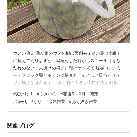
ウメの剪定 我が家のウメの樹は西側モミジの裏（南側）
に植えてありますが、庭植えした時からスツール（背も
たれのない一人掛けの椅子）程のサイズで 境界コンクリ
ートブロック塀とモミジに挟まれ、それほど日当たりが
良い場所とは言えず、 場所的に大きく生長すると困るの
で徒長した枝を遠慮なく剪定していたせいか、ここ４年
#
庭いじり
#
ウメの樹
#
花後5～6月 剪定
ほどウメの花を見ていません。 2025.5.7 剪定前 今一
#
梅干しづくり
#
追熟作業
#
あく抜き作業
度、剪定時期や剪定する枝などを確認し、花後の剪定と
して５月にウメの樹を剪定したのですが、 2025.5.7 剪定
後 花が咲かないことに遠慮してしまい徒長枝を揃える程
関連ブログ
度で済ませ、不要枝などの間引き剪定が足りず、 再び徒
長枝が発生し方向の…